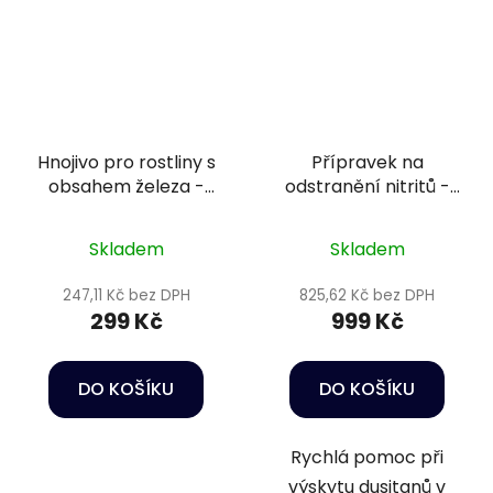
Hnojivo pro rostliny s
Přípravek na
obsahem železa -
odstranění nitritů -
Oase PlantGrow Slow
Nitrit-minus 2,5 l
Release Iron Fert. 250
Skladem
Skladem
ml
247,11 Kč bez DPH
825,62 Kč bez DPH
299 Kč
999 Kč
DO KOŠÍKU
DO KOŠÍKU
Rychlá pomoc při
výskytu dusitanů v