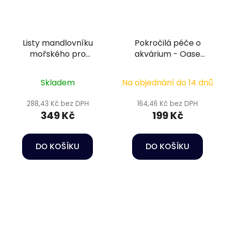
Listy mandlovníku
Pokročilá péče o
mořského pro
akvárium - Oase
přírodní úpravu vody
WaterBalance Boost
- Sera Catappa
Bacteria 100 ml
Skladem
Na objednání do 14 dnů
Leaves 10 ks XXL
288,43 Kč bez DPH
164,46 Kč bez DPH
349 Kč
199 Kč
DO KOŠÍKU
DO KOŠÍKU