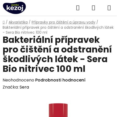
Přejít
Hledat
NÁKUPN
na
obsah
KOŠÍK
Domů
/
Akvaristika
/
Přípravky pro čištění a úpravu vody
/
Bakteriální přípravek pro čištění a odstranění škodlivých látek
- Sera Bio nitrivec 100 ml
Bakteriální přípravek
pro čištění a odstranění
škodlivých látek - Sera
Bio nitrivec 100 ml
Průměrné
Neohodnoceno
Podrobnosti hodnocení
hodnocení
Značka:
Sera
produktu
je
0,0
z