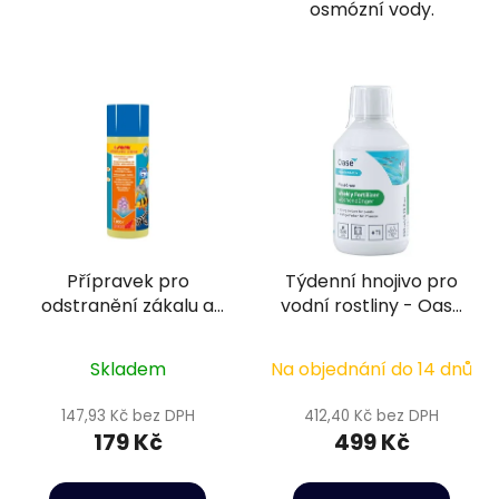
osmózní vody.
Přípravek pro
Týdenní hnojivo pro
odstranění zákalu a
vodní rostliny - Oase
fosfátů - Sera
PlantGrow Weekly
Phosvec-clear 100 ml
Fertilizer 500 ml
Skladem
Na objednání do 14 dnů
147,93 Kč bez DPH
412,40 Kč bez DPH
179 Kč
499 Kč