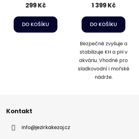
299 Kč
1 399 Kč
DO KOŠÍKU
DO KOŠÍKU
Bezpečně zvyšuje a
stabilizuje KH a pH v
akváriu. Vhodné pro
sladkovodní i mořské
nádrže.
Z
á
Kontakt
p
a
info
@
jezirkakezoj.cz
t
í