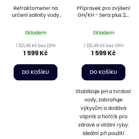
Refraktometer na
Přípravek pro zvýšení
určení salinity vody
GH/KH - Sera plus 2,5
(množství soli ve
kg
vode)
Skladem
Skladem
1 321,49 Kč bez DPH
1 321,49 Kč bez DPH
1 599 Kč
1 599 Kč
DO KOŠÍKU
DO KOŠÍKU
Stabilizuje pH a tvrdost
vody, zabraňuje
výkyvům a dodává
vápník a hořčík pro
zdravé a vitální ryby.
Ideální při použití