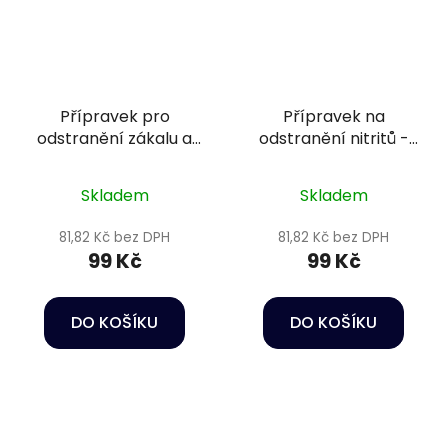
Přípravek pro
Přípravek na
odstranění zákalu a
odstranění nitritů -
fosfátů - Sera
Nitrit-minus 50 ml
Phosvec granulate 60
Skladem
Skladem
g
81,82 Kč bez DPH
81,82 Kč bez DPH
99 Kč
99 Kč
DO KOŠÍKU
DO KOŠÍKU