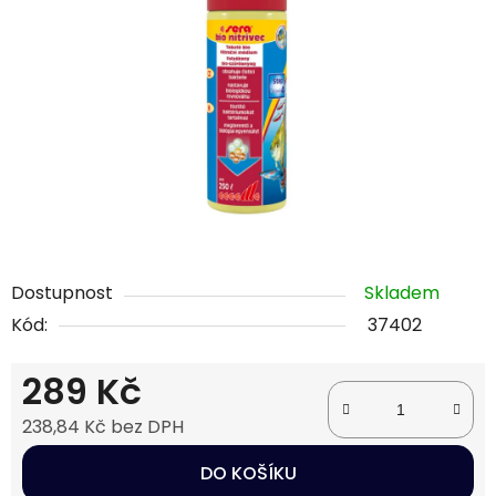
5
hvězdiček.
Dostupnost
Skladem
Kód:
37402
289 Kč
238,84 Kč bez DPH
Měrná cena:
DO KOŠÍKU