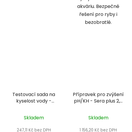
akváriu. Bezpečné
řešení pro ryby i
bezobratlé.
Testovací sada na
Přípravek pro zvýšení
kyselost vody -
pH/KH - Sera plus 2,5
Colombo pH test
L
Skladem
Skladem
247,11 Kč bez DPH
1 156,20 Kč bez DPH