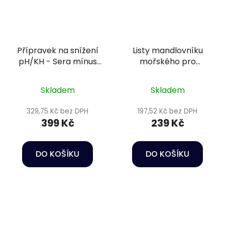
Přípravek na snížení
Listy mandlovníku
pH/KH - Sera mínus
mořského pro
250 ml
přírodní úpravu vody
- Sera Catappa
Skladem
Skladem
Leaves 10 ks S
329,75 Kč bez DPH
197,52 Kč bez DPH
399 Kč
239 Kč
DO KOŠÍKU
DO KOŠÍKU