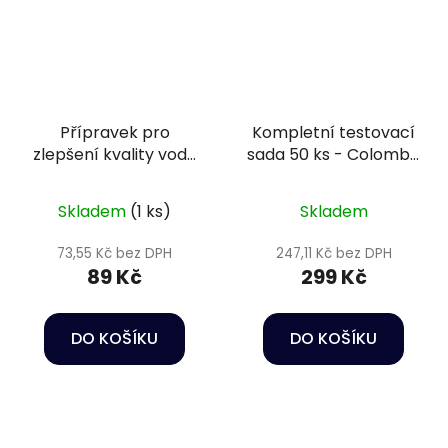
Přípravek pro
Kompletní testovací
zlepšení kvality vody
sada 50 ks - Colombo
a podmínek pro ryby
6V1 test
- Sera Aquatan 50 ml
Skladem
(1 ks)
Skladem
73,55 Kč bez DPH
247,11 Kč bez DPH
89 Kč
299 Kč
DO KOŠÍKU
DO KOŠÍKU