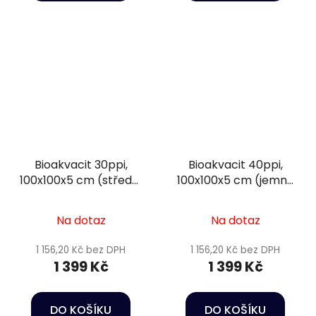
Bioakvacit 30ppi,
Bioakvacit 40ppi,
100x100x5 cm (střední
100x100x5 cm (jemná
pórovitost) - Happet
pórovitost) - Happet
Filtration sponge
Filtration sponge
Na dotaz
Na dotaz
1 156,20 Kč bez DPH
1 156,20 Kč bez DPH
1 399 Kč
1 399 Kč
DO KOŠÍKU
DO KOŠÍKU