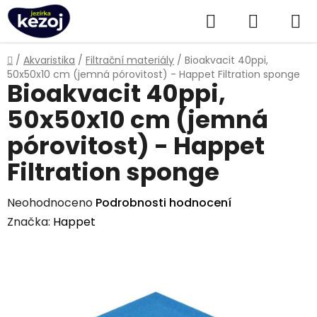
Přejít
Hledat
NÁKUPN
na
obsah
KOŠÍK
Domů
/
Akvaristika
/
Filtrační materiály
/
Bioakvacit 40ppi,
50x50x10 cm (jemná pórovitost) - Happet Filtration sponge
Bioakvacit 40ppi,
50x50x10 cm (jemná
pórovitost) - Happet
Filtration sponge
Průměrné
Neohodnoceno
Podrobnosti hodnocení
hodnocení
Značka:
Happet
produktu
je
0,0
z
5