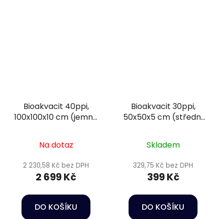
Bioakvacit 40ppi,
Bioakvacit 30ppi,
100x100x10 cm (jemná
50x50x5 cm (střední
pórovitost) - Happet
pórovitost) - Happet
Filtration sponge
Filtration sponge
Na dotaz
Skladem
2 230,58 Kč bez DPH
329,75 Kč bez DPH
2 699 Kč
399 Kč
DO KOŠÍKU
DO KOŠÍKU