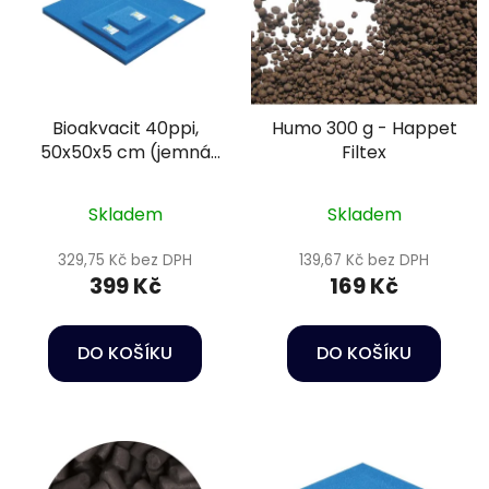
Bioakvacit 40ppi,
Humo 300 g - Happet
50x50x5 cm (jemná
Filtex
pórovitost) - Happet
Filtration sponge
Skladem
Skladem
329,75 Kč bez DPH
139,67 Kč bez DPH
399 Kč
169 Kč
DO KOŠÍKU
DO KOŠÍKU