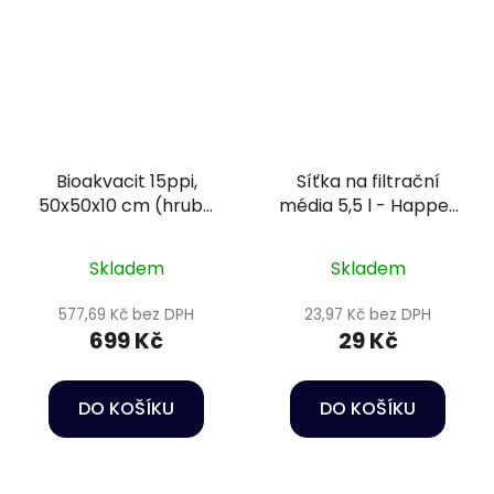
Bioakvacit 15ppi,
Síťka na filtrační
50x50x10 cm (hrubá
média 5,5 l - Happet
pórovitost) - Happet
Pond filter media bag
Filtration sponge
yellow
Skladem
Skladem
577,69 Kč bez DPH
23,97 Kč bez DPH
699 Kč
29 Kč
DO KOŠÍKU
DO KOŠÍKU