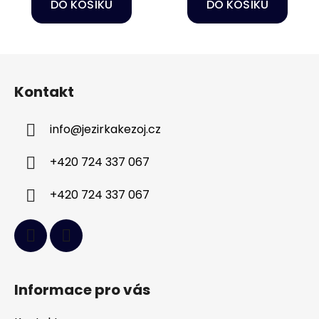
DO KOŠÍKU
DO KOŠÍKU
Z
á
Kontakt
p
a
info
@
jezirkakezoj.cz
t
í
+420 724 337 067
+420 724 337 067
Informace pro vás