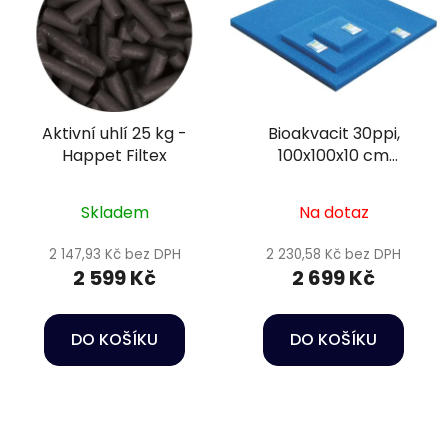
Aktivní uhlí 25 kg -
Bioakvacit 30ppi,
Happet Filtex
100x100x10 cm
(střední pórovitost) -
Happet Filtration
Skladem
Na dotaz
sponge
2 147,93 Kč bez DPH
2 230,58 Kč bez DPH
2 599 Kč
2 699 Kč
DO KOŠÍKU
DO KOŠÍKU