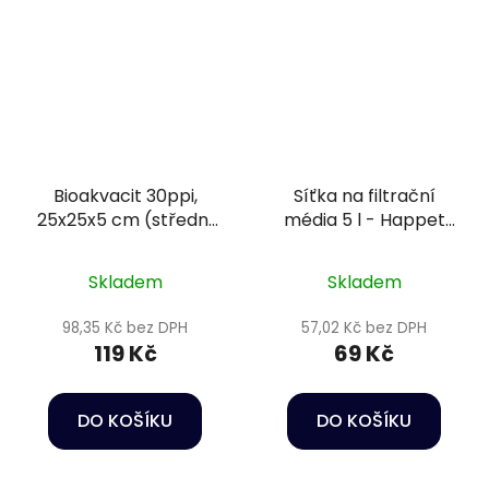
Bioakvacit 30ppi,
Síťka na filtrační
25x25x5 cm (střední
média 5 l - Happet
pórovitost) - Happet
Pond filter media bag
Filtration sponge
L
Skladem
Skladem
98,35 Kč bez DPH
57,02 Kč bez DPH
119 Kč
69 Kč
DO KOŠÍKU
DO KOŠÍKU