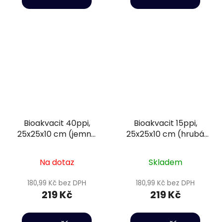
Bioakvacit 40ppi,
Bioakvacit 15ppi,
25x25x10 cm (jemná
25x25x10 cm (hrubá
pórovitost) - Happet
pórovitost) - Happet
Filtration sponge
Filtration sponge
Na dotaz
Skladem
180,99 Kč bez DPH
180,99 Kč bez DPH
219 Kč
219 Kč