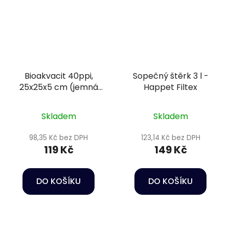
Bioakvacit 40ppi,
Sopečný štěrk 3 l -
25x25x5 cm (jemná
Happet Filtex
pórovitost) - Happet
Filtration sponge
Skladem
Skladem
98,35 Kč bez DPH
123,14 Kč bez DPH
119 Kč
149 Kč
DO KOŠÍKU
DO KOŠÍKU