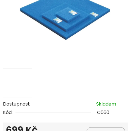
hvězdiček.
Dostupnost
Skladem
Kód:
C060
699 Kč