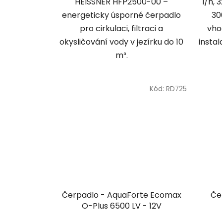
HEISSNER HFP2500-00 –
l/h, 
energeticky úsporné čerpadlo
30
pro cirkulaci, filtraci a
vho
okysličování vody v jezírku do 10
instal
m³.
Kód:
RD725
Čerpadlo - AquaForte Ecomax
Če
O-Plus 6500 LV - 12V