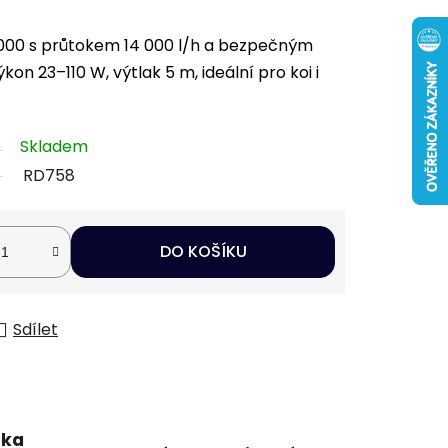
0000 s průtokem 14 000 l/h a bezpečným
kon 23–110 W, výtlak 5 m, ideální pro koi i
Skladem
RD758
DO KOŠÍKU
Sdílet
uka