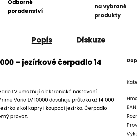
Odborné
na vybrané
poradenství
produkty
Popis
Diskuze
Dop
000 – jezírkové čerpadlo 14
Kate
rio LV umožňují elektronické nastavení
Hmo
Prime Vario LV 10000 dosahuje průtoku až 14 000
EAN
jezírka s koi kapry i koupací jezírka. Čerpadlo
Roz
rný provoz.
Prov
Výk