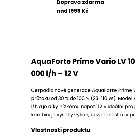
Doprava zdarma
nad 1999 Kč
AquaForte Prime Vario LV 10
000 l/h – 12 V
Čerpadla nové generace AquaForte Prime Va
průtoku od 30 % do 100 % (23–110 W). Model 
l/h a je díky nízkému napětí 12 V ideální pro 
kombinuje vysoký výkon, bezpečnost a úspo
Vlastnosti produktu