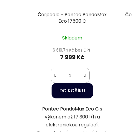
Čerpadlo - Pontec PondoMax
Če
Eco 17500 C
Skladem
6 610,74 Kč bez DPH
7 999 Kč
DO KOŠÍKU
Pontec PondoMax Eco C s
výkonem až 17 300 l/h a
elektronickou regulací.