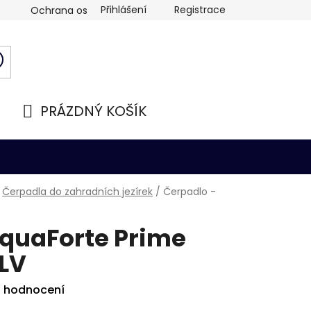
Přihlášení
Registrace
Ochrana osobních údajů
PRÁZDNÝ KOŠÍK
NÁKUPNÍ
KOŠÍK
Čerpadla do zahradních jezírek
/
Čerpadlo -
AquaForte Prime
 LV
i hodnocení