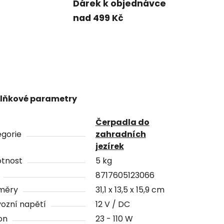
Dárek k objednávce
nad 499 Kč
lňkové parametry
Čerpadla do
gorie
zahradních
jezírek
tnost
5 kg
8717605123066
měry
31,1 x 13,5 x 15,9 cm
ozní napětí
12 V / DC
on
23 - 110 W