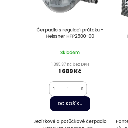
Čerpadlo s regulací průtoku -
Heissner HFP2500-00
Skladem
1 395,87 Kč bez DPH
1 689 Kč
DO KOŠÍKU
Jezírkové a potůčkové čerpadlo
Ponte