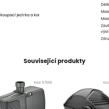
Délk
Maxi
koupací jezírka a koi
Maxi
Závi
výs
Zár
Související produkty
Kód:
57509
Kó