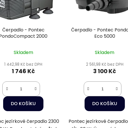
Čerpadlo - Pontec
Čerpadlo - Pontec Pond
PondoCompact 2000
Eco 5000
Skladem
Skladem
1 442,98 Kč bez DPH
2 561,98 Kč bez DPH
1 746 Kč
3 100 Kč
DO KOŠÍKU
DO KOŠÍKU
c jezírkové čerpadlo 2300
Pontec jezírkové čerpadl