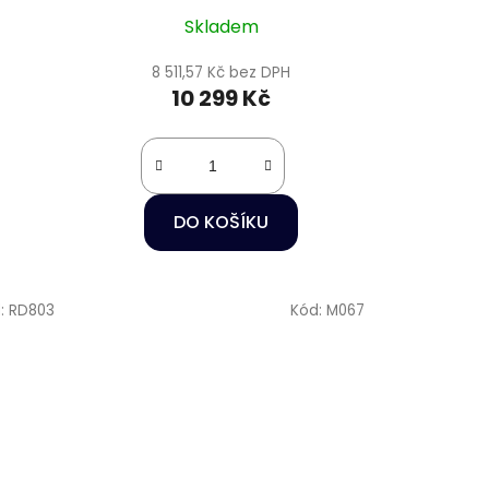
Skladem
8 511,57 Kč bez DPH
10 299 Kč
DO KOŠÍKU
:
RD803
Kód:
M067