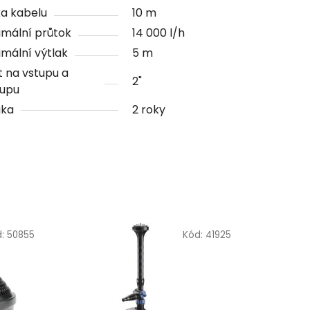
a kabelu
10 m
mální průtok
14 000 l/h
mální výtlak
5 m
t na vstupu a
2"
tupu
uka
2 roky
d:
50855
Kód:
41925