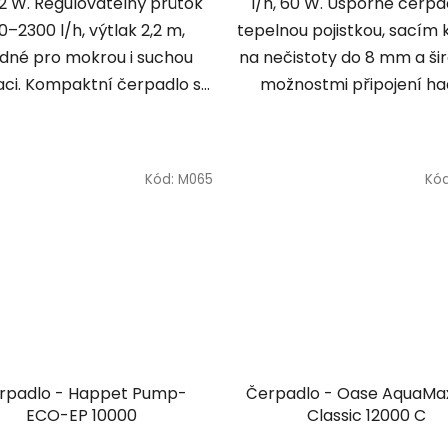
32 W. Regulovatelný průtok
l/h, 60 W. Úsporné čerpa
0–2300 l/h, výtlak 2,2 m,
tepelnou pojistkou, sacím
dné pro mokrou i suchou
na nečistoty do 8 mm a ši
aci. Kompaktní čerpadlo s...
možnostmi připojení had
Kód:
M065
Kó
rpadlo - Happet Pump-
Čerpadlo - Oase AquaMa
ECO-EP 10000
Classic 12000 C