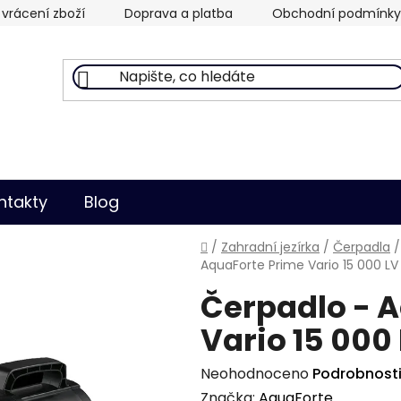
vrácení zboží
Doprava a platba
Obchodní podmínky
ntakty
Blog
Domů
/
Zahradní jezírka
/
Čerpadla
/
AquaForte Prime Vario 15 000 LV
Čerpadlo - 
Vario 15 000
Průměrné
Neohodnoceno
Podrobnost
hodnocení
Značka:
AquaForte