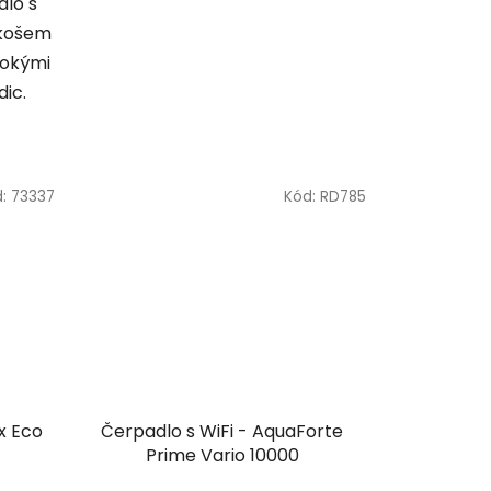
dlo s
 košem
rokými
ic.
d:
73337
Kód:
RD785
x Eco
Čerpadlo s WiFi - AquaForte
Prime Vario 10000