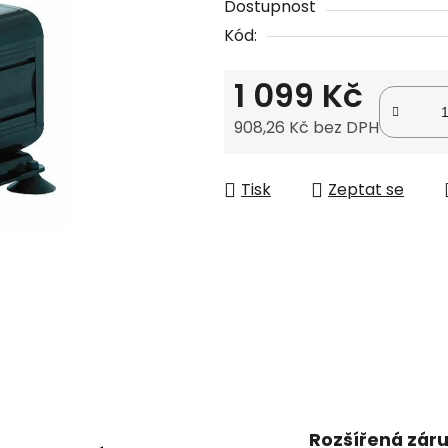
Dostupnost
je
Kód:
0,0
z
1 099 Kč
5
hvězdiček.
908,26 Kč bez DPH
Měrná cena:
Tisk
Zeptat se
Rozšířená zár