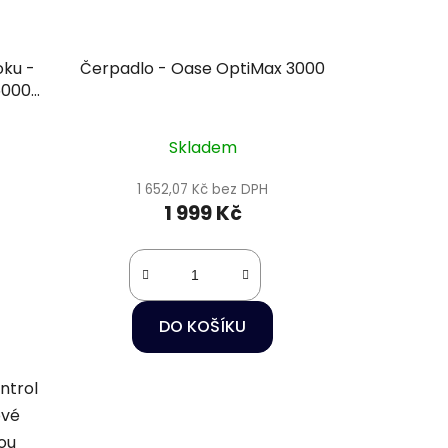
oku -
Čerpadlo - Oase OptiMax 3000
5000
Skladem
1 652,07 Kč bez DPH
1 999 Kč
DO KOŠÍKU
ntrol
ové
ou