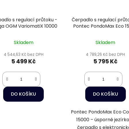
adlo s regulací průtoku -
Čerpadlo s regulací průt
ga OGM VariomatiX 10000
Pontec PondoMax Eco 1
Control
Skladem
Skladem
4 544,63 Kč bez DPH
4 789,26 Kč bez DPH
5 499 Kč
5 795 Kč
DO KOŠÍKU
DO KOŠÍKU
Pontec PondoMax Eco Co
15000 – úsporné jezírk
čerpadlo s elektronick