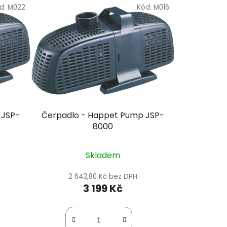
d:
M022
Kód:
M016
 JSP-
Čerpadlo - Happet Pump JSP-
8000
Skladem
2 643,80 Kč bez DPH
3 199 Kč