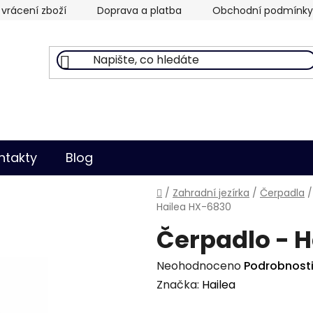
vrácení zboží
Doprava a platba
Obchodní podmínky
ntakty
Blog
Domů
/
Zahradní jezírka
/
Čerpadla
/
Hailea HX-6830
Čerpadlo - 
Průměrné
Neohodnoceno
Podrobnost
hodnocení
Značka:
Hailea
produktu