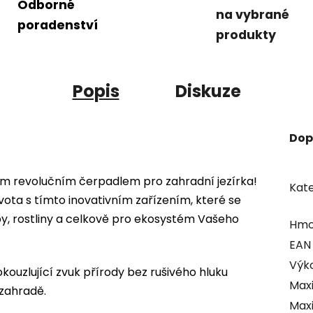
Odborné
na vybrané
poradenství
produkty
Popis
Diskuze
Dop
ším revolučním čerpadlem pro zahradní jezírka!
Kate
vota s tímto inovativním zařízením, které se
y, rostliny a celkově pro ekosystém Vašeho
Hmo
EAN
Výk
 okouzlující zvuk přírody bez rušivého hluku
Maxi
 zahradě.
Maxi