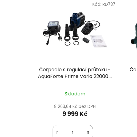
Kód:
RD787
Čerpadlo s regulací průtoku -
Če
AquaForte Prime Vario 22000 s
Wi-Fi
Skladem
8 263,64 Kč bez DPH
9 999 Kč