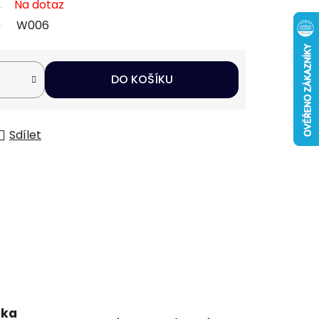
Na dotaz
W006
DO KOŠÍKU
Sdílet
uka