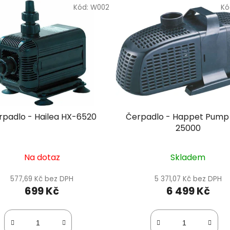
Kód:
W002
Kó
rpadlo - Hailea HX-6520
Čerpadlo - Happet Pump
25000
Na dotaz
Skladem
577,69 Kč bez DPH
5 371,07 Kč bez DPH
699 Kč
6 499 Kč