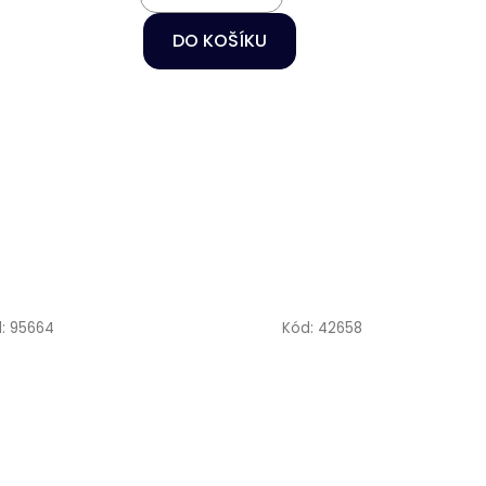
DO KOŠÍKU
d:
95664
Kód:
42658