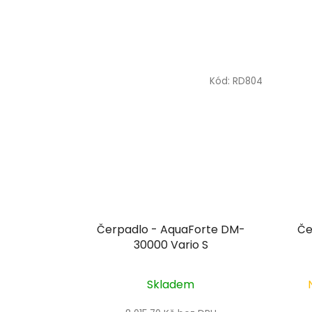
Kód:
RD804
Čerpadlo - AquaForte DM-
Če
30000 Vario S
Skladem