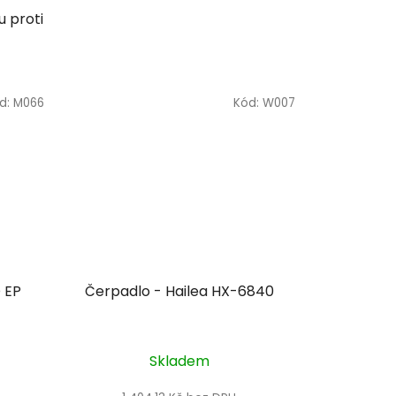
 proti
d:
M066
Kód:
W007
 EP
Čerpadlo - Hailea HX-6840
Skladem