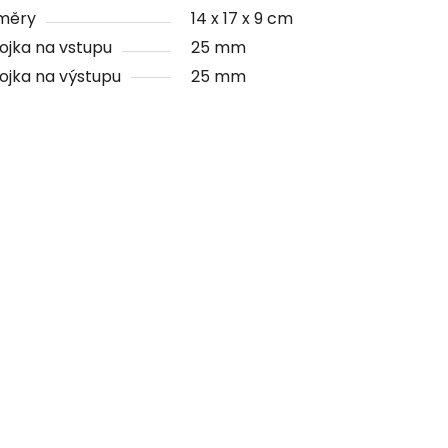
měry
14 x 17 x 9 cm
ojka na vstupu
25 mm
ojka na výstupu
25 mm