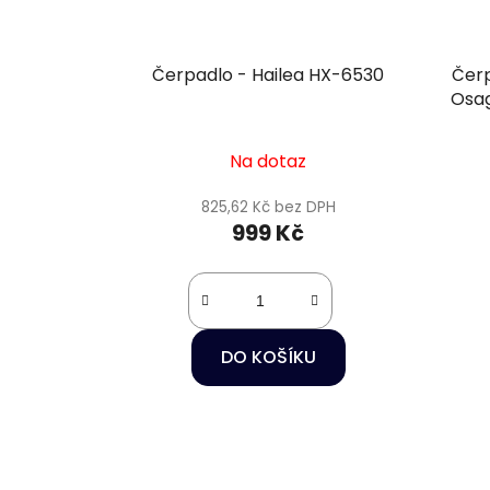
Čerpadlo - Hailea HX-6530
Čerp
Osa
Na dotaz
825,62 Kč bez DPH
999 Kč
DO KOŠÍKU