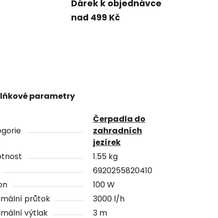
Dárek k objednávce
nad 499 Kč
lňkové parametry
Čerpadla do
gorie
zahradních
jezírek
tnost
1.55 kg
6920255820410
on
100 W
mální průtok
3000 l/h
mální výtlak
3 m