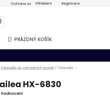
Přihlášení
Registrace
Ochrana osobních údajů
PRÁZDNÝ KOŠÍK
NÁKUPNÍ
KOŠÍK
Čerpadla do zahradních jezírek
/
Čerpadlo -
Hailea HX-6830
i hodnocení