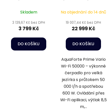
Prime Vario 50000 s
wifi
Skladem
Na objednání do 14 dnů
3 139,67 Kč bez DPH
19 007,44 Kč bez DPH
3 799 Kč
22 999 Kč
DO KOŠÍKU
DO KOŠÍKU
AquaForte Prime Vario
Wi-Fi 50000 – výkonné
čerpadlo pro velká
jezírka s průtokem 50
000 l/h a spotřebou
600 W. Ovládání přes
Wi-Fi aplikaci, výtlak 8,5
m,...