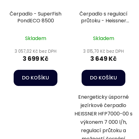
Čerpadlo - SuperFish
Čerpadlo s regulací
PondECO 8500
průtoku - Heissner
HFP7000-00
Skladem
Skladem
3 057,02 Kč bez DPH
3 015,70 Kč bez DPH
3 699 Kč
3 649 Kč
DO KOŠÍKU
DO KOŠÍKU
Energeticky úsporné
jezírkové čerpadlo
HEISSNER HFP7000-00 s
výkonem 7 000 l/h,
regulací průtoku a
možností čerpání