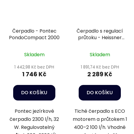
Čerpadlo - Pontec
Čerpadlo s regulací
PondoCompact 2000
průtoku - Heissner
P2220E-00
Skladem
Skladem
1 442,98 Kč bez DPH
1 891,74 Kč bez DPH
1 746 Kč
2 289 Kč
DO KOŠÍKU
DO KOŠÍKU
Pontec jezírkové
Tiché čerpadlo s ECO
čerpadlo 2300 l/h, 32
motorem a průtokem 1
W. Regulovatelný
400–2 100 l/h. Vhodné