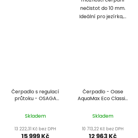
nečistot do 10 mm.
Ideální pro jezírka,...
Čerpadlo s regulací
Čerpadlo - Oase
průtoku - OSAGA
AquaMax Eco Classic
čerpadlo OPP-42000
12000 C
VX
Skladem
Skladem
13 222,31 Kč bez DPH
10 713,22 Kč bez DPH
15 999 Kč
12 963 Kč