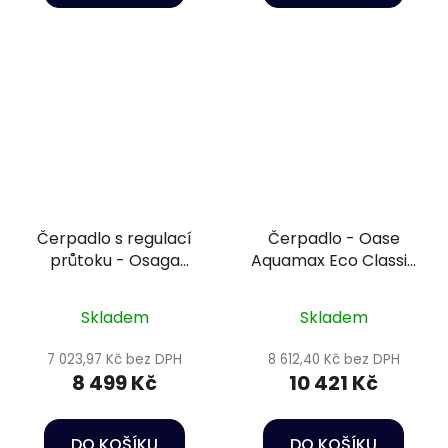
Čerpadlo s regulací
Čerpadlo - Oase
průtoku - Osaga
Aquamax Eco Classic
variomatix exclusiv
11500
OHE-15000VX 12 V
Skladem
Skladem
7 023,97 Kč bez DPH
8 612,40 Kč bez DPH
8 499 Kč
10 421 Kč
DO KOŠÍKU
DO KOŠÍKU