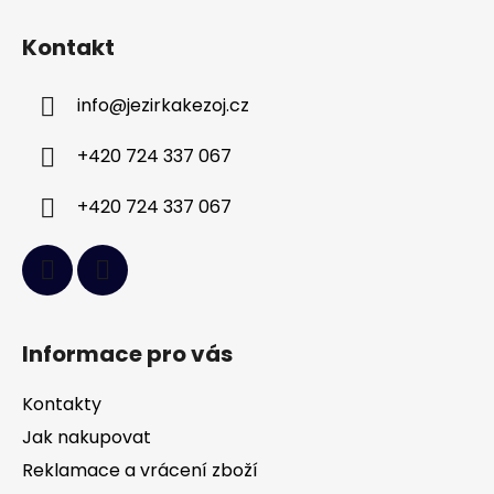
Z
á
Kontakt
p
a
info
@
jezirkakezoj.cz
t
í
+420 724 337 067
+420 724 337 067
Informace pro vás
Kontakty
Jak nakupovat
Reklamace a vrácení zboží