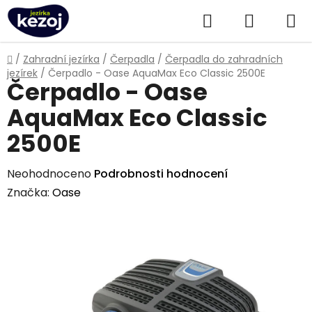
Přejít
Hledat
NÁKUPN
na
obsah
KOŠÍK
Domů
/
Zahradní jezírka
/
Čerpadla
/
Čerpadla do zahradních
jezírek
/
Čerpadlo - Oase AquaMax Eco Classic 2500E
Čerpadlo - Oase
AquaMax Eco Classic
2500E
Průměrné
Neohodnoceno
Podrobnosti hodnocení
hodnocení
Značka:
Oase
produktu
je
0,0
z
5
hvězdiček.