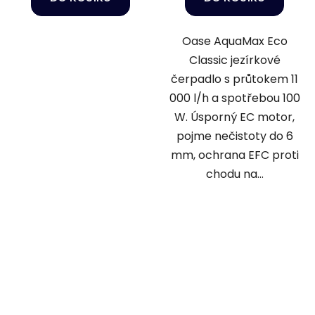
Oase AquaMax Eco
Classic jezírkové
čerpadlo s průtokem 11
000 l/h a spotřebou 100
W. Úsporný EC motor,
pojme nečistoty do 6
mm, ochrana EFC proti
chodu na...