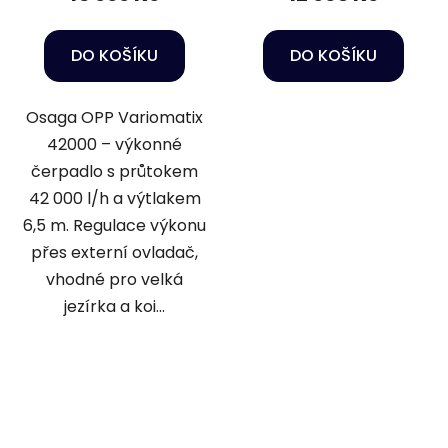
DO KOŠÍKU
DO KOŠÍKU
Osaga OPP Variomatix
42000 – výkonné
čerpadlo s průtokem
42 000 l/h a výtlakem
6,5 m. Regulace výkonu
přes externí ovladač,
vhodné pro velká
jezírka a koi...