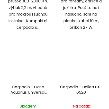
průtok 300–2300 l/h,
pro fontány, chrliče a
výtlak 2,2 m, vhodné
jezírka. Použitelné i
pro mokrou i suchou
nasucho, sání na
instalaci. Kompaktní
plocho, kabel 10 m,
čerpadlo s...
příkon 27 W.
Čerpadlo - Oase
Čerpadlo - Hailea HX-
Aquarius Universal
6520
Classic 3000
Skladem
Na dotaz