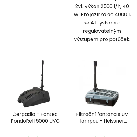
2v1. Výkon 2500 l/h, 40
W. Pro jezírka do 4000 l,
se 4 tryskami a
regulovatelným
výstupem pro potůček.
Čerpadlo - Pontec
Filtrační fontána s UV
PondoRell 5000 UVC
lampou - Heissner
FA2000UV-00