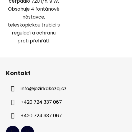
čerpadlo 720 l/h, 9 W.
Obsahuje 4 fontánové
nástavce,
teleskopickou trubici s
regulací a ochranu
proti přehřátí.
Z
á
Kontakt
p
a
info
@
jezirkakezoj.cz
t
í
+420 724 337 067
+420 724 337 067