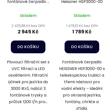
fontánové čerpadlo s
Heissner HSP3000-00
UV lampou -
PondoClear Island
Skladem
Skladem
3000
2 433,88 Kč bez DPH
1 478,51 Kč bez DPH
2 945 Kč
1 789 Kč
DO KOŠÍKU
DO KOŠÍKU
Plovoucí filtrační set s
Fontánové čerpadlo
UVC filtrací a LED
HEISSNER HSP3000-00 s
osvětlením. Filtrační
teleskopickou trubicí a
účinek pro jezírka do
třemi nástavci pro
3000 litrů, nabízí 3
vodní efekty – ideální
fontánové trysky a
pro okrasná jezírka,
průtok 1200 l/h pro...
fontány, chrliče a
zřídla.