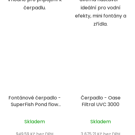
čerpadlu.
ideální pro vodní
efekty, mini fontány a
zřídla.
Fontánové čerpadlo -
Čerpadlo - Oase
SuperFish Pond flow
Filtral UVC 3000
ECO 1000
Skladem
Skladem
949,59 Kč bez DPH
3 675,21 Kč bez DPH