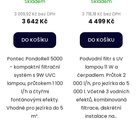
Skladem
Skladem
3 009,92 Kč bez DPH
3 718,18 Kč bez DPH
3 642 Kč
4 499 Kč
DO KOŠÍKU
DO KOŠÍKU
Pontec PondoRell 5000
Podvodní filtr s UV
– kompaktní filtrační
lampou 11 W a
systém s 9W UVC
čerpadlem. Průtok 2
lampou, průtokem 1 100
000 l/h, pro jezírka do 5
l/h a čtyřmi
000 l. Včetně 3 vodních
fontánovými efekty.
efektů, kombinovaná
Vhodné pro jezírka do 5
filtrace, diskrétní
m³.
instalace na...