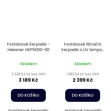
Fontánové čerpadlo -
Fontánové filtrační
Heissner HSP5000-00
čerpadlo s UV lampou
- SuperFish Combi
Clear 2000 4 v 1
Skladem
Skladem
2 635,54 Kč bez DPH
1 982,64 Kč bez DPH
3 189 Kč
2 399 Kč
DO KOŠÍKU
DO KOŠÍKU
Fontánové čerpadlo
Jezírkové čerpadlo