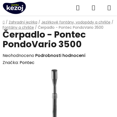
Přejít
Hledat
NÁKUPN
na
obsah
KOŠÍK
Domů
/
Zahradní jezírka
/
Jezírkové fontány, vodopády a chrliče
/
Fontány a chrliče
/
Čerpadlo - Pontec PondoVario 3500
Čerpadlo - Pontec
PondoVario 3500
Průměrné
Neohodnoceno
Podrobnosti hodnocení
hodnocení
Značka:
Pontec
produktu
je
0,0
z
5
hvězdiček.