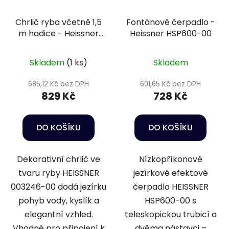
Chrlič ryba včetně 1,5
Fontánové čerpadlo -
m hadice - Heissner
Heissner HSP600-00
003246-00
Skladem
(1 ks)
Skladem
685,12 Kč bez DPH
601,65 Kč bez DPH
829 Kč
728 Kč
DO KOŠÍKU
DO KOŠÍKU
Dekorativní chrlič ve
Nízkopříkonové
tvaru ryby HEISSNER
jezírkové efektové
003246-00 dodá jezírku
čerpadlo HEISSNER
pohyb vody, kyslík a
HSP600-00 s
elegantní vzhled.
teleskopickou trubicí a
Vhodné pro připojení k
dvěma nástavci –