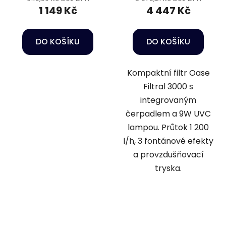
1 149 Kč
4 447 Kč
DO KOŠÍKU
DO KOŠÍKU
Kompaktní filtr Oase
Filtral 3000 s
integrovaným
čerpadlem a 9W UVC
lampou. Průtok 1 200
l/h, 3 fontánové efekty
a provzdušňovací
tryska.