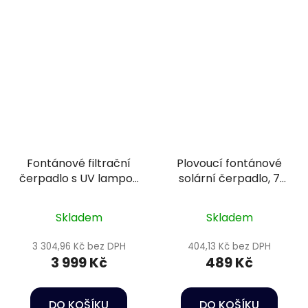
Fontánové filtrační
Plovoucí fontánové
čerpadlo s UV lampou
solární čerpadlo, 7
- SuperFish Combi
nástavců - Heissner
Clear 6000 4 v 1
SPF110-00
Skladem
Skladem
3 304,96 Kč bez DPH
404,13 Kč bez DPH
3 999 Kč
489 Kč
DO KOŠÍKU
DO KOŠÍKU