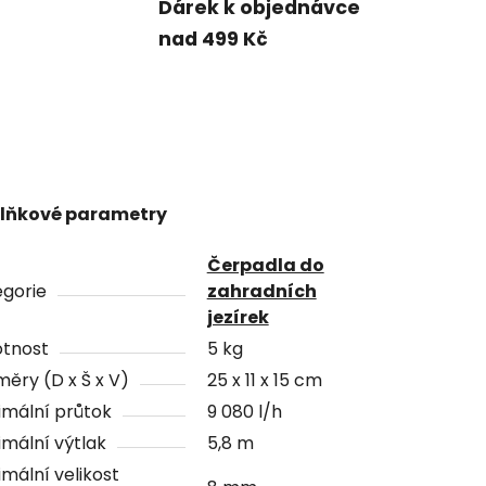
Dárek k objednávce
nad 499 Kč
lňkové parametry
Čerpadla do
gorie
zahradních
jezírek
tnost
5 kg
ěry (D x Š x V)
25 x 11 x 15 cm
mální průtok
9 080 l/h
mální výtlak
5,8 m
mální velikost