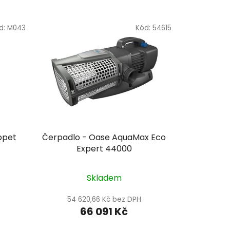
d:
M043
Kód:
54615
ppet
Čerpadlo - Oase AquaMax Eco
Expert 44000
Skladem
54 620,66 Kč bez DPH
66 091 Kč