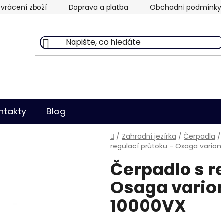
vrácení zboží
Doprava a platba
Obchodní podmínky
ntakty
Blog
Domů
/
Zahradní jezírka
/
Čerpadla
/
regulací průtoku - Osaga vario
Čerpadlo s r
Osaga vario
10000VX