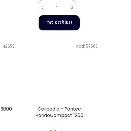
DO KOŠÍKU
d:
42658
Kód:
57508
 3000
Čerpadlo - Pontec
PondoCompact 1200