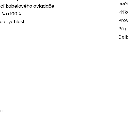
neči
ocí kabelového ovladače
Přík
 % a 100 %
Prov
ou rychlost
Příp
Délk
ič