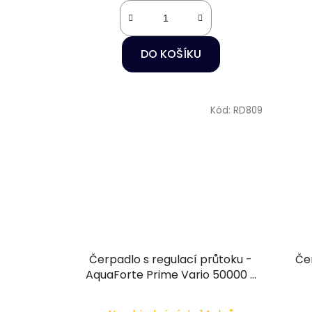
DO KOŠÍKU
Kód:
RD809
Čerpadlo s regulací průtoku -
Če
AquaForte Prime Vario 50000 s
wifi