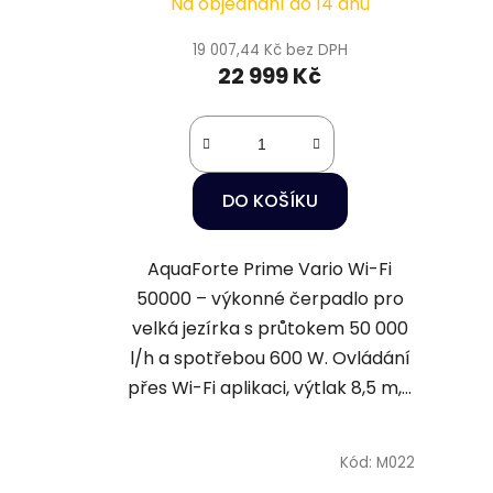
Na objednání do 14 dnů
19 007,44 Kč bez DPH
22 999 Kč
DO KOŠÍKU
AquaForte Prime Vario Wi-Fi
50000 – výkonné čerpadlo pro
velká jezírka s průtokem 50 000
l/h a spotřebou 600 W. Ovládání
přes Wi-Fi aplikaci, výtlak 8,5 m,...
Kód:
M022