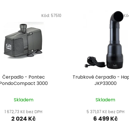
Kód:
57510
Kó
Čerpadlo - Pontec
Trubkové čerpadlo - Ha
PondoCompact 3000
JKP33000
Skladem
Skladem
1 672,73 Kč bez DPH
5 371,07 Kč bez DPH
2 024 Kč
6 499 Kč