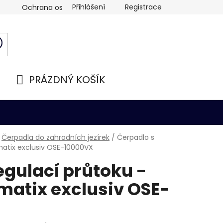
Přihlášení
Registrace
Ochrana osobních údajů
PRÁZDNÝ KOŠÍK
NÁKUPNÍ
KOŠÍK
Čerpadla do zahradních jezírek
/
Čerpadlo s
matix exclusiv OSE-10000VX
egulací průtoku -
matix exclusiv OSE-