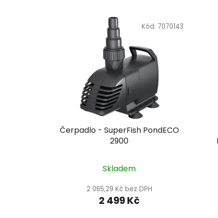
Kód:
7070143
Čerpadlo - SuperFish PondECO
2900
Skladem
2 065,29 Kč bez DPH
2 499 Kč