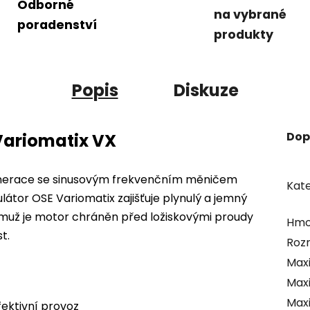
Odborné
na vybrané
poradenství
produkty
Popis
Diskuze
Dop
 Variomatix VX
generace se sinusovým frekvenčním měničem
Kate
átor OSE Variomatix zajišťuje plynulý a jemný
muž je motor chráněn před ložiskovými proudy
Hmo
t.
Rozm
Maxi
Maxi
Maxi
ektivní provoz