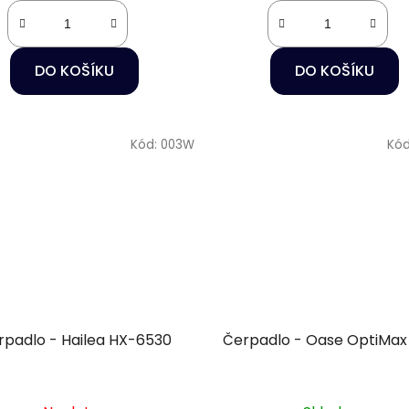
DO KOŠÍKU
DO KOŠÍKU
Kód:
003W
Kó
rpadlo - Hailea HX-6530
Čerpadlo - Oase OptiMax