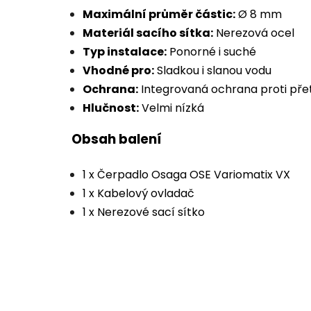
Maximální průměr částic:
Ø 8 mm
Materiál sacího sítka:
Nerezová ocel
Typ instalace:
Ponorné i suché
Vhodné pro:
Sladkou i slanou vodu
Ochrana:
Integrovaná ochrana proti pře
Hlučnost:
Velmi nízká
Obsah balení
1 x Čerpadlo Osaga OSE Variomatix VX
1 x Kabelový ovladač
1 x Nerezové sací sítko