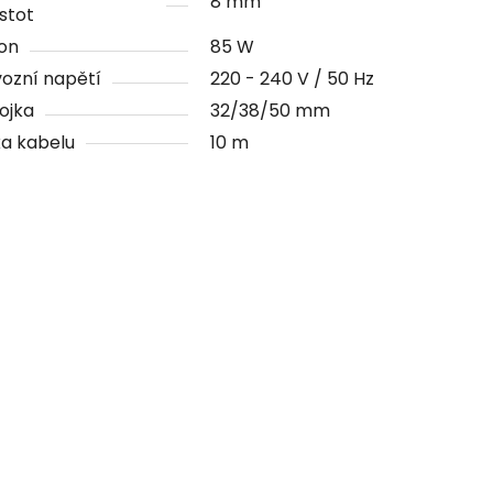
8 mm
stot
on
85 W
ozní napětí
220 - 240 V / 50 Hz
ojka
32/38/50 mm
a kabelu
10 m