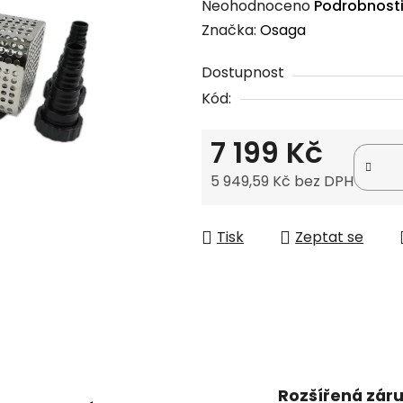
Průměrné
Neohodnoceno
Podrobnost
hodnocení
Značka:
Osaga
produktu
Dostupnost
je
Kód:
0,0
z
7 199 Kč
5
hvězdiček.
5 949,59 Kč bez DPH
Měrná cena:
Tisk
Zeptat se
Rozšířená zár