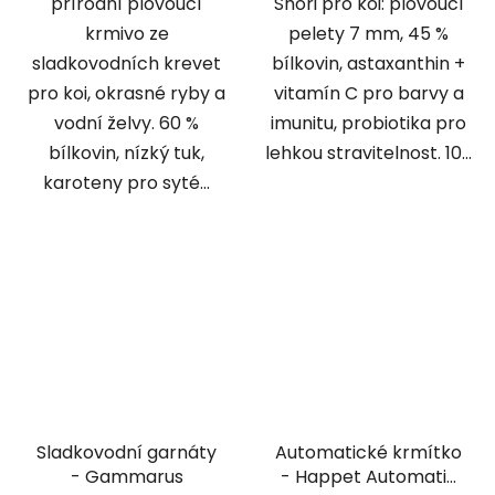
přírodní plovoucí
Shori pro koi: plovoucí
krmivo ze
pelety 7 mm, 45 %
sladkovodních krevet
bílkovin, astaxanthin +
pro koi, okrasné ryby a
vitamín C pro barvy a
vodní želvy. 60 %
imunitu, probiotika pro
bílkovin, nízký tuk,
lehkou stravitelnost. 10...
karoteny pro syté...
Sladkovodní garnáty
Automatické krmítko
- Gammarus
- Happet Automatic