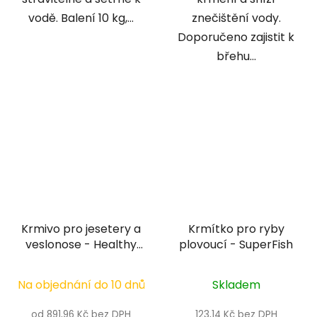
vodě. Balení 10 kg,...
znečištění vody.
Doporučeno zajistit k
břehu...
Krmivo pro jesetery a
Krmítko pro ryby
veslonose - Healthy
plovoucí - SuperFish
pond 8 mm
Na objednání do 10 dnů
Skladem
od 891,96 Kč bez DPH
123,14 Kč bez DPH