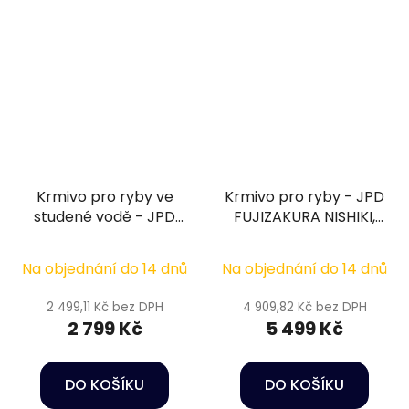
Krmivo pro ryby ve
Krmivo pro ryby - JPD
studené vodě - JPD
FUJIZAKURA NISHIKI,
Fuyu Fuji/ Shogun
7mm, 10kg
Winterfutter 5mm,
Na objednání do 14 dnů
Na objednání do 14 dnů
5kg
2 499,11 Kč bez DPH
4 909,82 Kč bez DPH
2 799 Kč
5 499 Kč
DO KOŠÍKU
DO KOŠÍKU