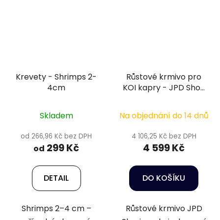
Krevety - Shrimps 2-
Růstové krmivo pro
4cm
KOI kapry - JPD Shori
7mm, 10kg
Skladem
Na objednání do 14 dnů
od 266,96 Kč bez DPH
4 106,25 Kč bez DPH
299 Kč
4 599 Kč
od
DETAIL
DO KOŠÍKU
Shrimps 2–4 cm –
Růstové krmivo JPD