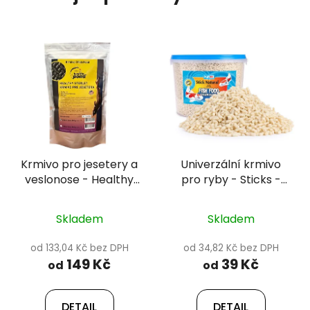
Krmivo pro jesetery a
Univerzální krmivo
veslonose - Healthy
pro ryby - Sticks -
pond 3 mm
Natural
Skladem
Skladem
od 133,04 Kč bez DPH
od 34,82 Kč bez DPH
149 Kč
39 Kč
od
od
DETAIL
DETAIL