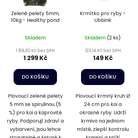
Zelené pelety 5mm,
Krmítko pro ryby -
10kg - Healthy pond
Ubbink
Skladem
Skladem
(2 ks)
1 159,82 Kč bez DPH
123,14 Kč bez DPH
1 299 Kč
149 Kč
DO KOŠÍKU
DO KOŠÍKU
Plovoucí zelené pelety
Plovoucí krmný kruh Ø
5 mm se spirulinou (5
24 cm pro koi a
%) pro koi a kaprovité
okrasné ryby. Udrží
ryby. Podporují zdraví a
krmivo na jednom
vybarvení, jsou lehce
místě, zlepší kontrolu
stravitelné a šetrné k
krmení a sníží