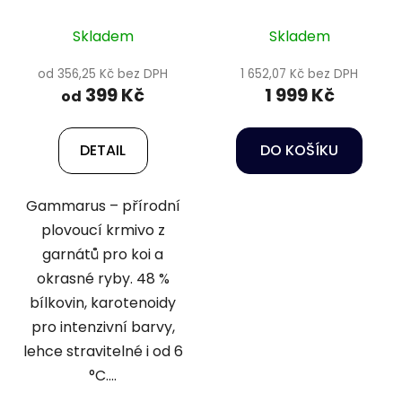
feeder
Skladem
Skladem
od 356,25 Kč bez DPH
1 652,07 Kč bez DPH
399 Kč
1 999 Kč
od
DETAIL
DO KOŠÍKU
Gammarus – přírodní
plovoucí krmivo z
garnátů pro koi a
okrasné ryby. 48 %
bílkovin, karotenoidy
pro intenzivní barvy,
lehce stravitelné i od 6
°C....