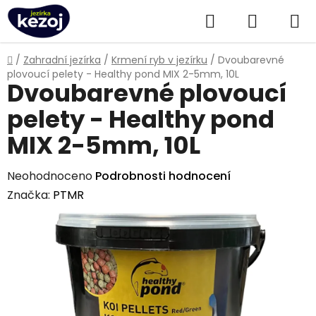
Přejít
Hledat
NÁKUPN
na
obsah
KOŠÍK
Domů
/
Zahradní jezírka
/
Krmení ryb v jezírku
/
Dvoubarevné
plovoucí pelety - Healthy pond MIX 2-5mm, 10L
Dvoubarevné plovoucí
pelety - Healthy pond
MIX 2-5mm, 10L
Průměrné
Neohodnoceno
Podrobnosti hodnocení
hodnocení
Značka:
PTMR
produktu
je
0,0
z
5
hvězdiček.