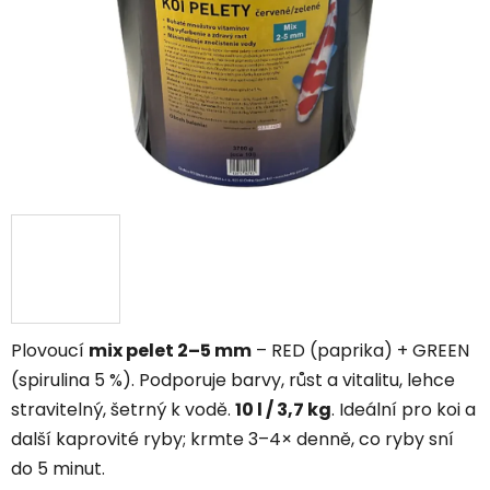
Plovoucí
mix pelet 2–5 mm
– RED (paprika) + GREEN
(spirulina 5 %). Podporuje barvy, růst a vitalitu, lehce
stravitelný, šetrný k vodě.
10 l / 3,7 kg
. Ideální pro koi a
další kaprovité ryby; krmte 3–4× denně, co ryby sní
do 5 minut.