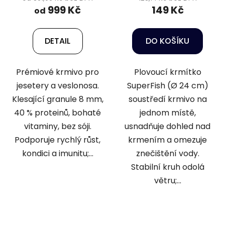
999 Kč
149 Kč
od
DETAIL
DO KOŠÍKU
Prémiové krmivo pro
Plovoucí krmítko
jesetery a veslonosa.
SuperFish (Ø 24 cm)
Klesající granule 8 mm,
soustředí krmivo na
40 % proteinů, bohaté
jednom místě,
vitaminy, bez sóji.
usnadňuje dohled nad
Podporuje rychlý růst,
krmením a omezuje
kondici a imunitu;...
znečištění vody.
Stabilní kruh odolá
větru;...