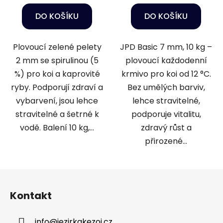
DO KOŠÍKU
DO KOŠÍKU
Plovoucí zelené pelety
JPD Basic 7 mm, 10 kg –
2 mm se spirulinou (5
plovoucí každodenní
%) pro koi a kaprovité
krmivo pro koi od 12 °C.
ryby. Podporují zdraví a
Bez umělých barviv,
vybarvení, jsou lehce
lehce stravitelné,
stravitelné a šetrné k
podporuje vitalitu,
vodě. Balení 10 kg,...
zdravý růst a
přirozené...
Z
á
Kontakt
p
a
info
@
jezirkakezoj.cz