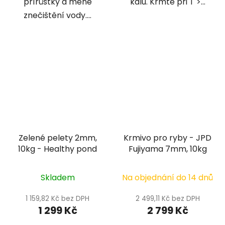
přírůstky a méně
kalu. Krmte při T >...
znečištění vody....
Zelené pelety 2mm,
Krmivo pro ryby - JPD
10kg - Healthy pond
Fujiyama 7mm, 10kg
Skladem
Na objednání do 14 dnů
1 159,82 Kč bez DPH
2 499,11 Kč bez DPH
1 299 Kč
2 799 Kč