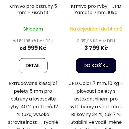
Krmivo pro pstruhy 5
Krmivo pro ryby - JPD
mm - Fisch fit
Yamato 7mm, 10kg
Skladem
Na objednání do 14 dnů
od 891,96 Kč bez DPH
3 391,96 Kč bez DPH
999 Kč
3 799 Kč
od
DETAIL
DO KOŠÍKU
Extrudované klesající
JPD Color 7 mm, 10 kg –
pelety 5 mm pro
plovoucí pelety s
pstruhy a lososovité
astaxanthinem pro
ryby. 40 % proteinů, 12
syté barvy a vitalitu koi.
% tuku, vysoká
Bílkoviny 34 %, tuk 7 %.
stravitelnost → rychlé
Stabilní ve vodě, méně