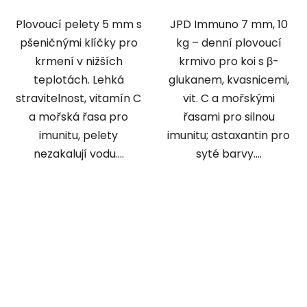
Plovoucí pelety 5 mm s
JPD Immuno 7 mm, 10
pšeničnými klíčky pro
kg – denní plovoucí
krmení v nižších
krmivo pro koi s β-
teplotách. Lehká
glukanem, kvasnicemi,
stravitelnost, vitamín C
vit. C a mořskými
a mořská řasa pro
řasami pro silnou
imunitu, pelety
imunitu; astaxantin pro
nezakalují vodu....
syté barvy....