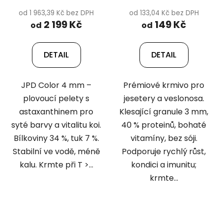
od 1 963,39 Kč bez DPH
od 133,04 Kč bez DPH
2 199 Kč
149 Kč
od
od
DETAIL
DETAIL
JPD Color 4 mm –
Prémiové krmivo pro
plovoucí pelety s
jesetery a veslonosa.
astaxanthinem pro
Klesající granule 3 mm,
syté barvy a vitalitu koi.
40 % proteinů, bohaté
Bílkoviny 34 %, tuk 7 %.
vitamíny, bez sóji.
Stabilní ve vodě, méně
Podporuje rychlý růst,
kalu. Krmte při T >...
kondici a imunitu;
krmte...