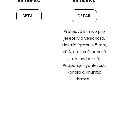
199 Kč
149 Kč
od
od
DETAIL
DETAIL
Prémiové krmivo pro
jesetery a veslonosa.
Klesající granule 5 mm,
40 % proteinů, bohaté
vitaminy, bez sóji.
Podporuje rychlý růst,
kondici a imunitu;
krmte...