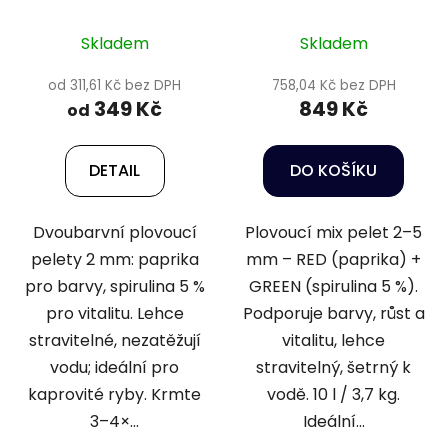
Healthy pond MIX 2-
5mm, 10L
Skladem
Skladem
od 311,61 Kč bez DPH
758,04 Kč bez DPH
349 Kč
849 Kč
od
DETAIL
DO KOŠÍKU
Dvoubarvní plovoucí
Plovoucí mix pelet 2–5
pelety 2 mm: paprika
mm – RED (paprika) +
pro barvy, spirulina 5 %
GREEN (spirulina 5 %).
pro vitalitu. Lehce
Podporuje barvy, růst a
stravitelné, nezatěžují
vitalitu, lehce
vodu; ideální pro
stravitelný, šetrný k
kaprovité ryby. Krmte
vodě. 10 l / 3,7 kg.
3–4×...
Ideální...