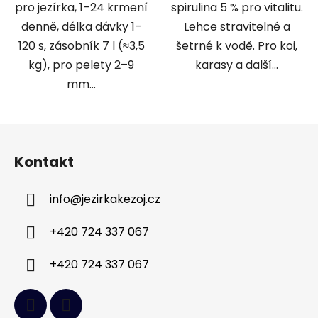
pro jezírka, 1–24 krmení
spirulina 5 % pro vitalitu.
denně, délka dávky 1–
Lehce stravitelné a
120 s, zásobník 7 l (≈3,5
šetrné k vodě. Pro koi,
kg), pro pelety 2–9
karasy a další...
mm...
Z
á
Kontakt
p
a
info
@
jezirkakezoj.cz
t
í
+420 724 337 067
+420 724 337 067