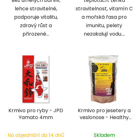
Bez umělých barviv,
teplotách. Lehká
lehce stravitelné,
stravitelnost, vitamín C
podporuje vitalitu,
a mořská řasa pro
zdravý růst a
imunitu, pelety
přirozené...
nezakalují vodu....
Krmivo pro ryby - JPD
Krmivo pro jesetery a
Yamato 4mm
veslonose - Healthy
pond 3 mm
Na objednání do 14 dnů
Skladem