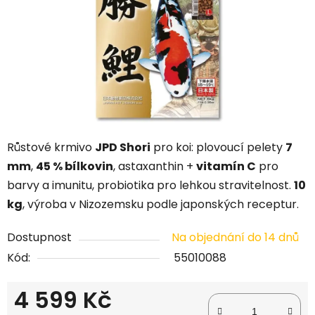
Růstové krmivo
JPD Shori
pro koi: plovoucí pelety
7
mm
,
45 % bílkovin
, astaxanthin +
vitamín C
pro
barvy a imunitu, probiotika pro lehkou stravitelnost.
10
kg
, výroba v Nizozemsku podle japonských receptur.
Dostupnost
Na objednání do 14 dnů
Kód:
55010088
4 599 Kč