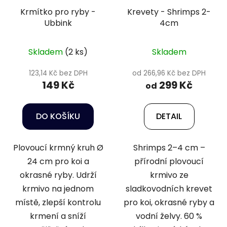
Krmítko pro ryby -
Krevety - Shrimps 2-
Ubbink
4cm
Skladem
(2 ks)
Skladem
123,14 Kč bez DPH
od 266,96 Kč bez DPH
149 Kč
299 Kč
od
DO KOŠÍKU
DETAIL
Plovoucí krmný kruh Ø
Shrimps 2–4 cm –
24 cm pro koi a
přírodní plovoucí
okrasné ryby. Udrží
krmivo ze
krmivo na jednom
sladkovodních krevet
místě, zlepší kontrolu
pro koi, okrasné ryby a
krmení a sníží
vodní želvy. 60 %