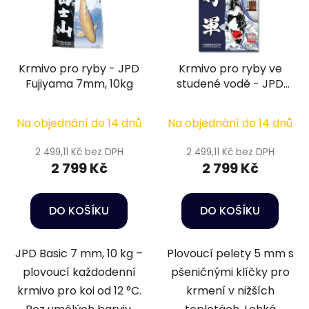
Krmivo pro ryby - JPD
Krmivo pro ryby ve
Fujiyama 7mm, 10kg
studené vodě - JPD
Fuyu Fuji/ Shogun
Winterfutter 5mm,
Na objednání do 14 dnů
Na objednání do 14 dnů
5kg
2 499,11 Kč bez DPH
2 499,11 Kč bez DPH
2 799 Kč
2 799 Kč
DO KOŠÍKU
DO KOŠÍKU
JPD Basic 7 mm, 10 kg –
Plovoucí pelety 5 mm s
plovoucí každodenní
pšeničnými klíčky pro
krmivo pro koi od 12 °C.
krmení v nižších