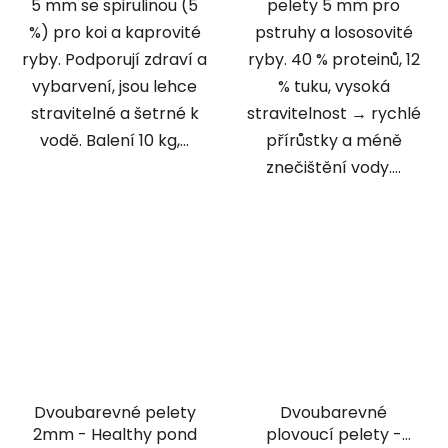
5 mm se spirulinou (5
pelety 5 mm pro
%) pro koi a kaprovité
pstruhy a lososovité
ryby. Podporují zdraví a
ryby. 40 % proteinů, 12
vybarvení, jsou lehce
% tuku, vysoká
stravitelné a šetrné k
stravitelnost → rychlé
vodě. Balení 10 kg,...
přírůstky a méně
znečištění vody....
Dvoubarevné pelety
Dvoubarevné
2mm - Healthy pond
plovoucí pelety -