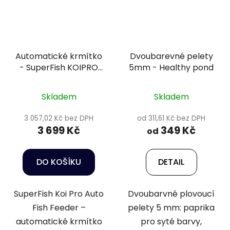
Automatické krmítko
Dvoubarevné pelety
- SuperFish KOIPRO
5mm - Healthy pond
FISH FEEDER
Skladem
Skladem
3 057,02 Kč bez DPH
od 311,61 Kč bez DPH
3 699 Kč
349 Kč
od
DO KOŠÍKU
DETAIL
SuperFish Koi Pro Auto
Dvoubarvné plovoucí
Fish Feeder –
pelety 5 mm: paprika
automatické krmítko
pro syté barvy,