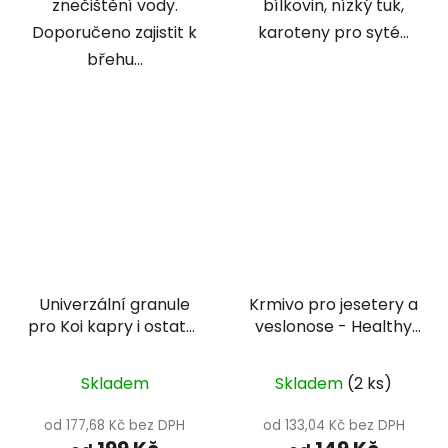
znečištění vody.
bílkovin, nízký tuk,
Doporučeno zajistit k
karoteny pro syté...
břehu...
Univerzální granule
Krmivo pro jesetery a
pro Koi kapry i ostatní
veslonose - Healthy
ryby - Gran Mix
pond 5 mm
Skladem
Skladem
(2 ks)
od 177,68 Kč bez DPH
od 133,04 Kč bez DPH