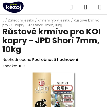
Přejít
Hledat
NÁKUPN
na
obsah
KOŠÍK
Domů
/
Zahradní jezírka
/
Krmení ryb v jezírku
/
Růstové krmivo
pro KOI kapry - JPD Shori 7mm, 10kg
Růstové krmivo pro KOI
kapry - JPD Shori 7mm,
10kg
Průměrné
Neohodnoceno
Podrobnosti hodnocení
hodnocení
Značka:
JPD
produktu
je
0,0
z
5
hvězdiček.