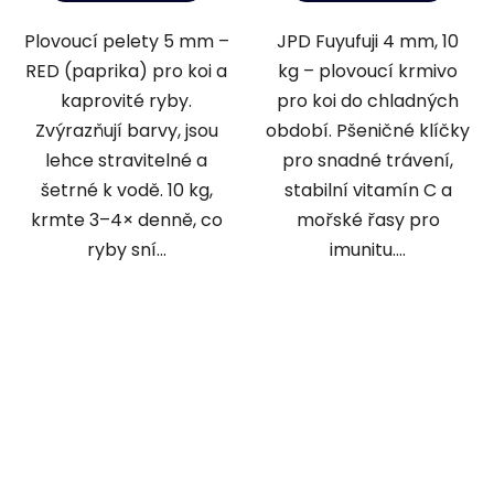
Plovoucí pelety 5 mm –
JPD Fuyufuji 4 mm, 10
RED (paprika) pro koi a
kg – plovoucí krmivo
kaprovité ryby.
pro koi do chladných
Zvýrazňují barvy, jsou
období. Pšeničné klíčky
lehce stravitelné a
pro snadné trávení,
šetrné k vodě. 10 kg,
stabilní vitamín C a
krmte 3–4× denně, co
mořské řasy pro
ryby sní...
imunitu....