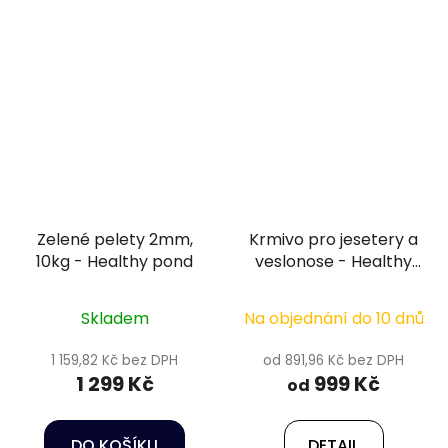
Zelené pelety 2mm,
Krmivo pro jesetery a
10kg - Healthy pond
veslonose - Healthy
pond 8 mm
Skladem
Na objednání do 10 dnů
1 159,82 Kč bez DPH
od 891,96 Kč bez DPH
1 299 Kč
999 Kč
od
DO KOŠÍKU
DETAIL