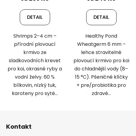
DETAIL
DETAIL
Shrimps 2–4 cm –
Healthy Pond
přírodní plovoucí
Wheatgerm 6 mm –
krmivo ze
lehce stravitelné
sladkovodních krevet
plovoucí krmivo pro koi
pro koi, okrasné ryby a
do chladnější vody (8–
vodní želvy. 60 %
15 °C). Pšeničné klíčky
bílkovin, nízký tuk,
+ pre/probiotika pro
karoteny pro syté...
zdravé...
Z
á
Kontakt
p