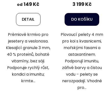
149 Kč
3 199 Kč
od
DETAIL
DO KOŠÍKU
Prémiové krmivo pro
Plovoucí pelety 4 mm
jesetery a veslonosa.
pro koi s kvasnicemi,
Klesající granule 3 mm,
mořskými řasami a
40 % proteinů, bohaté
astaxantinem.
vitamíny, bez sóji.
Podporují imunitu,
Podporuje rychlý růst,
zářivé barvy a čistou
kondici a imunitu;
vodu – pelety se
krmte...
nerozpadají. Vhodné
pro...