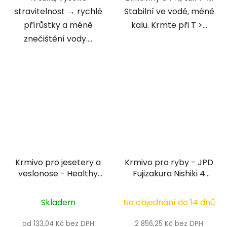
stravitelnost → rychlé
Stabilní ve vodě, méně
přírůstky a méně
kalu. Krmte při T >...
znečištění vody....
Krmivo pro jesetery a
Krmivo pro ryby - JPD
veslonose - Healthy
Fujizakura Nishiki 4
pond 3 mm
mm, 5 kg
Skladem
Na objednání do 14 dnů
od 133,04 Kč bez DPH
2 856,25 Kč bez DPH