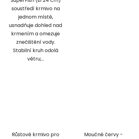
SuperFish (Ø 24 cm)
soustředí krmivo na
jednom místě,
usnadňuje dohled nad
krmením a omezuje
znečištění vody.
Stabilní kruh odolá
větru;...
Růstové krmivo pro
Moučné červy -