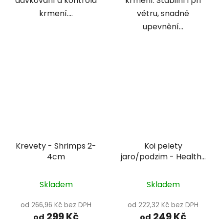
dávkování a kontrola
krmení. Stabilní i při
krmení....
větru, snadné
upevnění...
Krevety - Shrimps 2-
Koi pelety
4cm
jaro/podzim - Healthy
pond Wheatgerm 6
mm
Skladem
Skladem
od 266,96 Kč bez DPH
od 222,32 Kč bez DPH
299 Kč
249 Kč
od
od