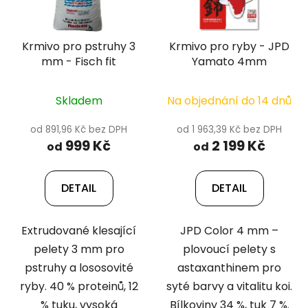
Krmivo pro pstruhy 3
Krmivo pro ryby - JPD
mm - Fisch fit
Yamato 4mm
Skladem
Na objednání do 14 dnů
od 891,96 Kč bez DPH
od 1 963,39 Kč bez DPH
999 Kč
2 199 Kč
od
od
DETAIL
DETAIL
Extrudované klesající
JPD Color 4 mm –
pelety 3 mm pro
plovoucí pelety s
pstruhy a lososovité
astaxanthinem pro
ryby. 40 % proteinů, 12
syté barvy a vitalitu koi.
% tuku, vysoká
Bílkoviny 34 %, tuk 7 %.