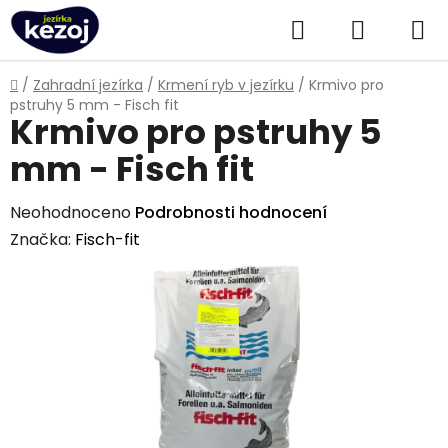
Přejít
Hledat
NÁKUPN
na
obsah
KOŠÍK
Domů
/
Zahradní jezírka
/
Krmení ryb v jezírku
/
Krmivo pro
pstruhy 5 mm - Fisch fit
Krmivo pro pstruhy 5
mm - Fisch fit
Průměrné
Neohodnoceno
Podrobnosti hodnocení
hodnocení
Značka:
Fisch-fit
produktu
je
0,0
z
5
hvězdiček.