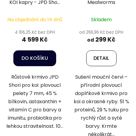
KOI kapry - JPD Shori
Mealworms
7mm, 10kg
Na objednání do 14 dnů
Skladem
4 106,25 Kč bez DPH
od 266,96 Kč bez DPH
4 599 Kč
299 Kč
od
DO KOŠÍKU
DETAIL
Růstové krmivo JPD
Sušení mouční červi –
Shori pro koi: plovoucí
přírodní plovoucí
pelety 7 mm, 45 %
doplňkové krmivo pro
bílkovin, astaxanthin +
koi a okrasné ryby. 51 %
vitamín C pro barvy a
proteinů, 29 % tuku pro
imunitu, probiotika pro
rychlý růst a syté
lehkou stravitelnost. 10...
barvy. Krmte
několikrát...