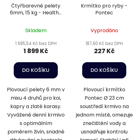
Čtyřbarevné pelety
Krmítko pro ryby -
6mm, 15 kg - Healthy
Pontec
pond
Skladem
Vyprodáno
1 695,54 Kč bez DPH
187,60 Kč bez DPH
1 899 Kč
227 Kč
DO KOŠÍKU
DO KOŠÍKU
Plovoucí pelety 6 mm v
Plovoucí krmítko
mixu 4 druhů pro koi,
Pontec Ø 23 cm
kapry a zlaté karasy.
soustředí krmivo na
Vyvážené denní krmivo
jednom místě, omezuje
s optimálním
znečištění vody a
poměrem živin, snadné
usnadňuje kontrolu