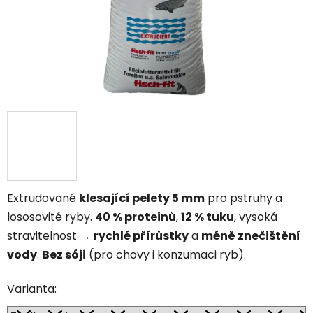
Extrudované
klesající pelety 5 mm
pro pstruhy a
lososovité ryby.
40 % proteinů
,
12 % tuku
, vysoká
stravitelnost →
rychlé přírůstky
a
méně znečištění
vody
.
Bez sóji
(pro chovy i konzumaci ryb).
Varianta: