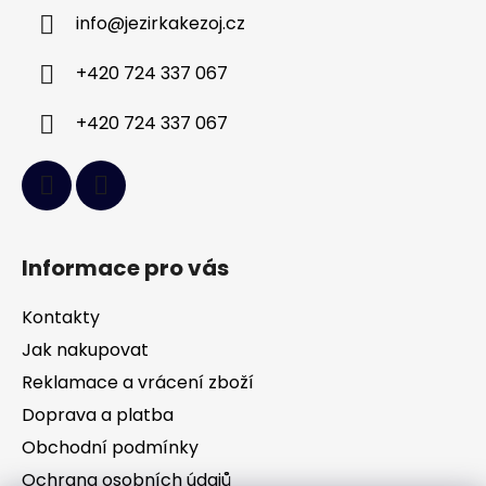
a
info
@
jezirkakezoj.cz
t
í
+420 724 337 067
+420 724 337 067
Informace pro vás
Kontakty
Jak nakupovat
Reklamace a vrácení zboží
Doprava a platba
Obchodní podmínky
Ochrana osobních údajů