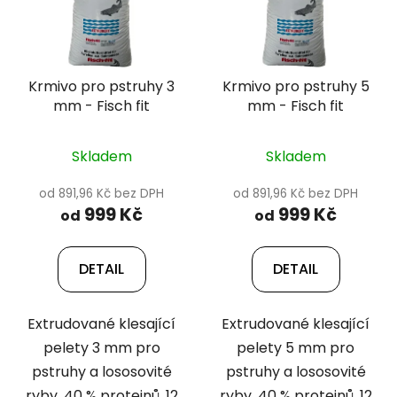
p
s
r
p
o
r
d
Krmivo pro pstruhy 3
Krmivo pro pstruhy 5
o
u
mm - Fisch fit
mm - Fisch fit
d
k
u
t
k
Skladem
Skladem
ů
t
od 891,96 Kč bez DPH
od 891,96 Kč bez DPH
ů
999 Kč
999 Kč
od
od
DETAIL
DETAIL
Extrudované klesající
Extrudované klesající
pelety 3 mm pro
pelety 5 mm pro
pstruhy a lososovité
pstruhy a lososovité
ryby. 40 % proteinů, 12
ryby. 40 % proteinů, 12