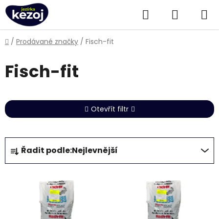
Přejít
Hledat
NÁKUPN
na
obsah
KOŠÍK
Domů
/
Prodávané značky
/
Fisch-fit
Fisch-fit
Otevřít filtr
Ř
Řadit podle:
Nejlevnější
a
z
V
e
ý
n
p
í
i