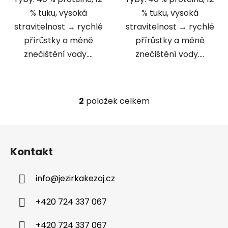
% tuku, vysoká
% tuku, vysoká
stravitelnost → rychlé
stravitelnost → rychlé
přírůstky a méně
přírůstky a méně
znečištění vody....
znečištění vody....
2
položek celkem
O
v
l
Z
á
á
d
Kontakt
p
a
a
c
info
@
jezirkakezoj.cz
t
í
í
p
+420 724 337 067
r
v
+420 724 337 067