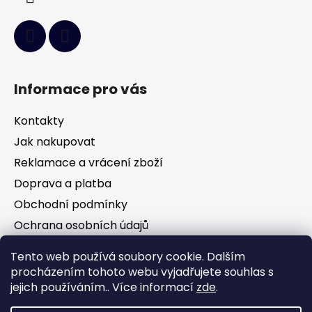
k
y
v
ý
p
i
Informace pro vás
s
u
Kontakty
Jak nakupovat
Reklamace a vrácení zboží
Doprava a platba
Obchodní podmínky
Ochrana osobních údajů
Tento web používá soubory cookie. Dalším
Facebook
procházením tohoto webu vyjadřujete souhlas s
jejich používáním.. Více informací
zde
.