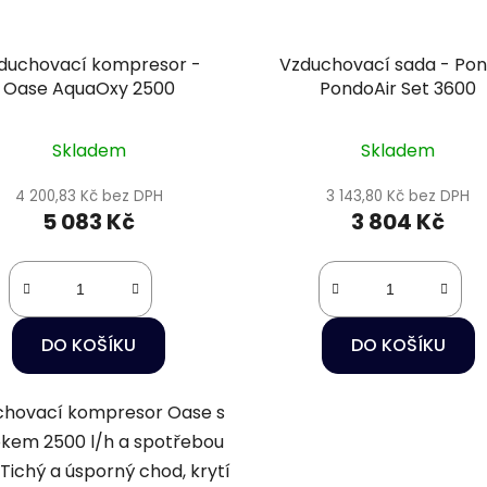
duchovací kompresor -
Vzduchovací sada - Po
Oase AquaOxy 2500
PondoAir Set 3600
Skladem
Skladem
4 200,83 Kč bez DPH
3 143,80 Kč bez DPH
5 083 Kč
3 804 Kč
DO KOŠÍKU
DO KOŠÍKU
chovací kompresor Oase s
okem 2500 l/h a spotřebou
Tichý a úsporný chod, krytí