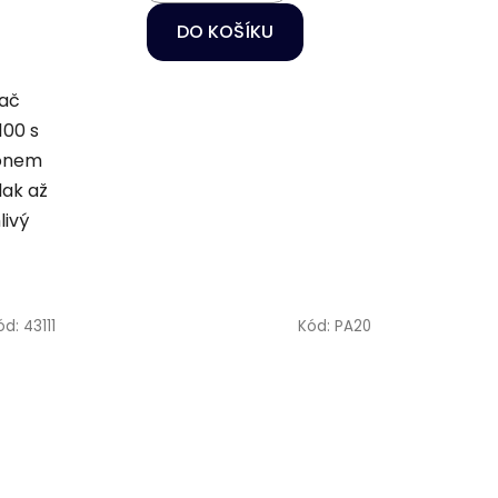
DO KOŠÍKU
vač
100 s
konem
lak až
livý
ód:
43111
Kód:
PA20