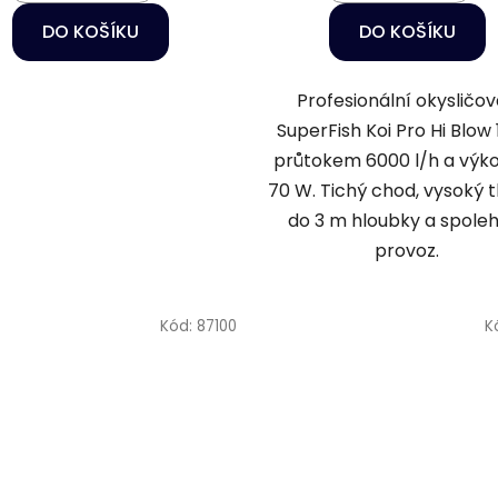
DO KOŠÍKU
DO KOŠÍKU
Profesionální okysličo
SuperFish Koi Pro Hi Blow 
průtokem 6000 l/h a vý
70 W. Tichý chod, vysoký t
do 3 m hloubky a spoleh
provoz.
Kód:
87100
K