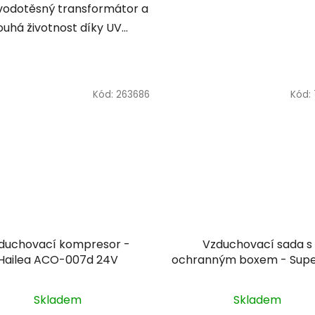
 vodotěsný transformátor a
ouhá životnost díky UV...
Kód:
263686
Kód:
duchovací kompresor -
Vzduchovací sada s
Hailea ACO-007d 24V
ochranným boxem - Supe
Air Box 1
Skladem
Skladem