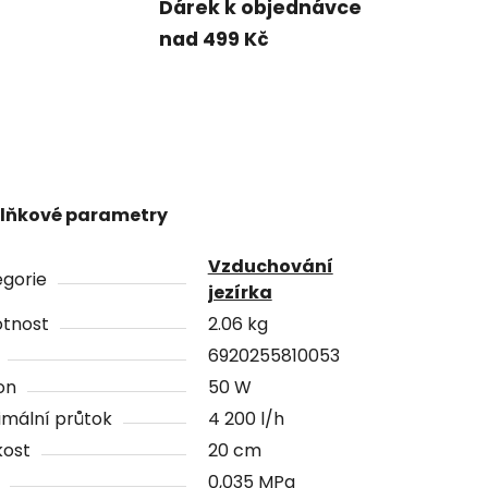
Dárek k objednávce
nad 499 Kč
lňkové parametry
Vzduchování
gorie
jezírka
tnost
2.06 kg
6920255810053
on
50 W
mální průtok
4 200 l/h
kost
20 cm
0,035 MPa