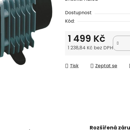
produktu
Dostupnost
je
Kód:
0,0
z
1 499 Kč
5
hvězdiček.
1 238,84 Kč bez DPH
Měrná cena:
Tisk
Zeptat se
Rozšířená zár