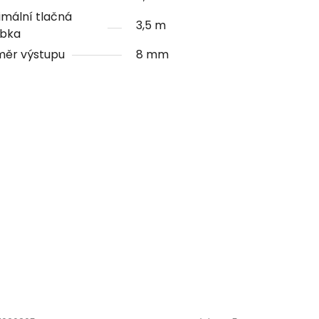
mální tlačná
3,5 m
ubka
měr výstupu
8 mm