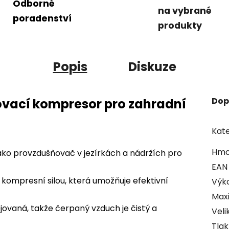
Odborné
na vybrané
poradenství
produkty
Popis
Diskuze
Dop
vací kompresor pro zahradní
Kate
Hmo
ako provzdušňovač v jezírkách a nádržích pro
EAN
kompresní silou, která umožňuje efektivní
Výk
Maxi
ovaná, takže čerpaný vzduch je čistý a
Veli
Tlak