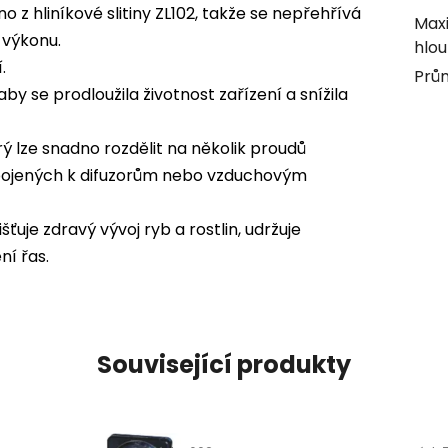
 z hliníkové slitiny ZL102, takže se nepřehřívá
Maxi
 výkonu.
hlo
.
Prů
by se prodloužila životnost zařízení a snížila
 lze snadno rozdělit na několik proudů
pojených k difuzorům nebo vzduchovým
uje zdravý vývoj ryb a rostlin, udržuje
í řas.
Související produkty