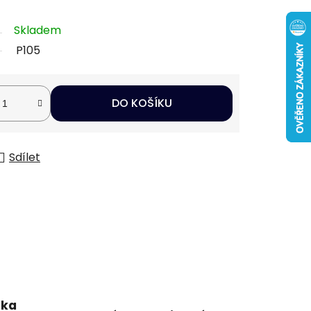
Skladem
P105
DO KOŠÍKU
Sdílet
uka