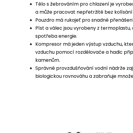
Tělo s žebrováním pro chlazení je vyrobeno
a může pracovat nepřetržitě bez kolísání
Pouzdro má rukojeť pro snadné přenášení
Píst a válec jsou vyrobeny z termoplastu, a
spotřeba energie.
Kompresor má jeden výstup vzduchu, který
vzduchu pomocí rozdělovače a hadic při
kamenům.
Správné provzdušňování vodní nádrže zajišť
biologickou rovnováhu a zabraňuje množen