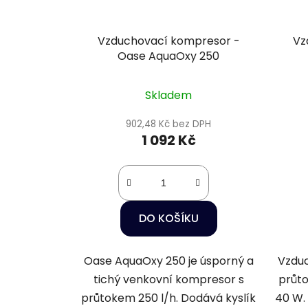
Vzduchovací kompresor -
Vz
Oase AquaOxy 250
Skladem
902,48 Kč bez DPH
1 092 Kč
DO KOŠÍKU
Oase AquaOxy 250 je úsporný a
Vzdu
tichý venkovní kompresor s
průt
průtokem 250 l/h. Dodává kyslík
40 W. 