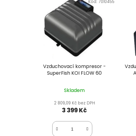
Kód:
7010455
Vzduchovací kompresor -
Vzdu
SuperFish KOI FLOW 60
A
Skladem
2 809,09 Kč bez DPH
3 399 Kč