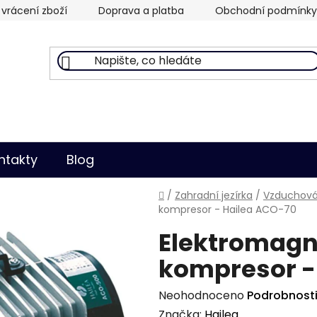
vrácení zboží
Doprava a platba
Obchodní podmínky
ntakty
Blog
Domů
/
Zahradní jezírka
/
Vzduchován
kompresor - Hailea ACO-70
Elektromagn
kompresor -
Průměrné
Neohodnoceno
Podrobnost
hodnocení
Značka:
Hailea