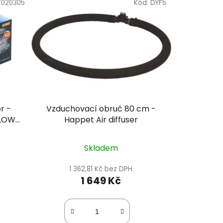
7020305
Kód:
DYF5
r -
Vzduchovací obruč 80 cm -
BLOW
Happet Air diffuser
Skladem
1 362,81 Kč bez DPH
1 649 Kč