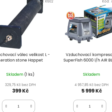
Kód:
K602
Kód:
chovací válec velikost L -
Vzduchovací kompreso
eration stone Happet
SuperFish 6000 l/h AIR 
100
Skladem
(1 ks)
Skladem
329,75 Kč bez DPH
4 957,85 Kč bez DPH
399 Kč
5 999 Kč