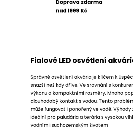
Doprava zdarma
nad 1999 Kč
Fialové LED osvětlení akvár
Správné osvětlení akvária je klíčem k úspěch
snazší než kdy dříve. Ve srovnání s konku
výkonu a kompaktními rozměry. Mnoho popu
dlouhodobý kontakt s vodou. Tento problém
může fungovat i ponořený ve vodě. Výhody zář
ideální pro paludária a terária s vysokou vlh
vodním i suchozemským životem