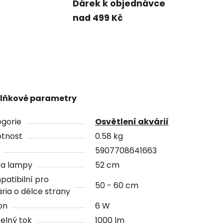
Dárek k objednávce
nad 499 Kč
lňkové parametry
gorie
Osvětlení akvárií
tnost
0.58 kg
5907708641663
ka lampy
52 cm
atibilní pro
50 - 60 cm
ria o délce strany
on
6 W
elný tok
1000 lm