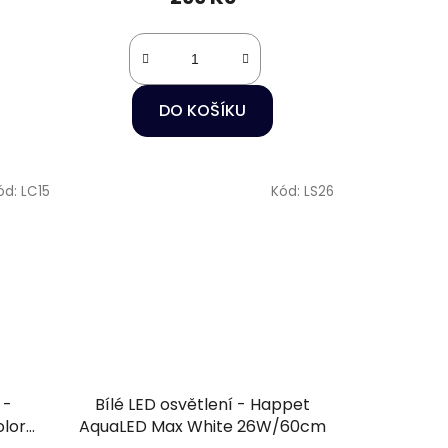
DO KOŠÍKU
ód:
LC15
Kód:
LS26
 -
Bílé LED osvětlení - Happet
lor
AquaLED Max White 26W/60cm