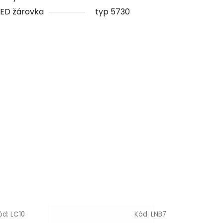
LED žárovka
typ 5730
ód:
LC10
Kód:
LNB7