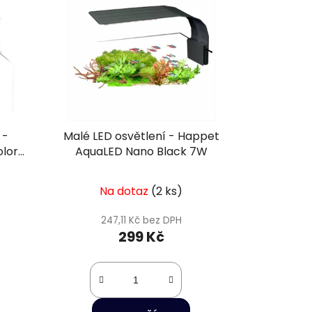
 -
Malé LED osvětlení - Happet
lor
AquaLED Nano Black 7W
Na dotaz
(2 ks)
247,11 Kč bez DPH
299 Kč