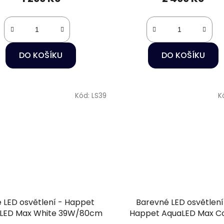
DO KOŠÍKU
DO KOŠÍKU
Kód:
LS39
K
é LED osvětlení - Happet
Barevné LED osvětlení
LED Max White 39W/80cm
Happet AquaLED Max Co