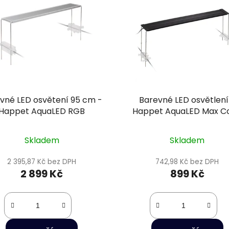
vné LED osvětení 95 cm -
Barevné LED osvětlení
Happet AquaLED RGB
Happet AquaLED Max Co
10W/30cm
Skladem
Skladem
2 395,87 Kč bez DPH
742,98 Kč bez DPH
2 899 Kč
899 Kč