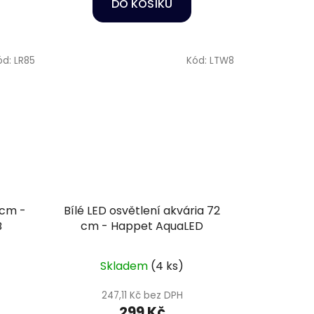
DO KOŠÍKU
ód:
LR85
Kód:
LTW8
 cm -
Bílé LED osvětlení akvária 72
B
cm - Happet AquaLED
Skladem
(4 ks)
247,11 Kč bez DPH
299 Kč