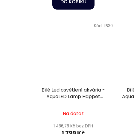
DO KOŠÍKU
Kód:
LB30
Bílé Led osvětlení akvária -
Bíl
AquaLED Lamp Happet
Aqua
38W/142cm
Na dotaz
1 486,78 Kč bez DPH
1 799 Kč