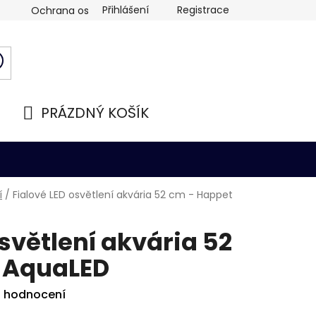
Přihlášení
Registrace
Ochrana osobních údajů
PRÁZDNÝ KOŠÍK
NÁKUPNÍ
KOŠÍK
í
/
Fialové LED osvětlení akvária 52 cm - Happet
osvětlení akvária 52
 AquaLED
i hodnocení