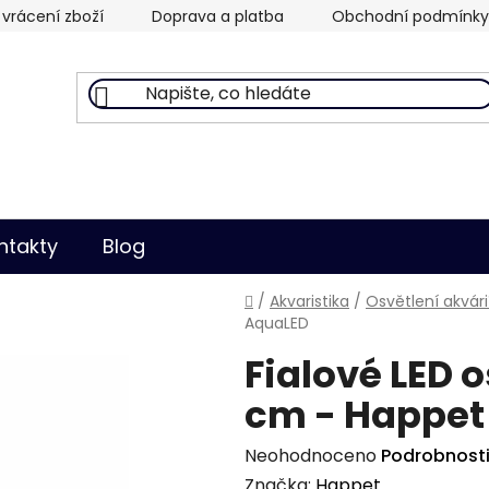
vrácení zboží
Doprava a platba
Obchodní podmínky
ntakty
Blog
Domů
/
Akvaristika
/
Osvětlení akvári
AquaLED
Fialové LED 
cm - Happet
Průměrné
Neohodnoceno
Podrobnost
hodnocení
Značka:
Happet