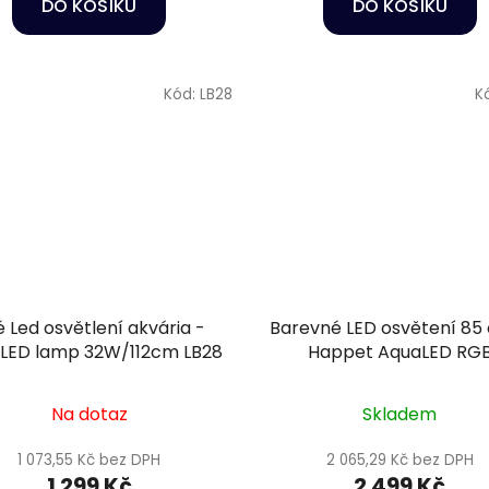
DO KOŠÍKU
DO KOŠÍKU
Kód:
LB28
K
é Led osvětlení akvária -
Barevné LED osvětení 85
LED lamp 32W/112cm LB28
Happet AquaLED RG
Na dotaz
Skladem
1 073,55 Kč bez DPH
2 065,29 Kč bez DPH
1 299 Kč
2 499 Kč