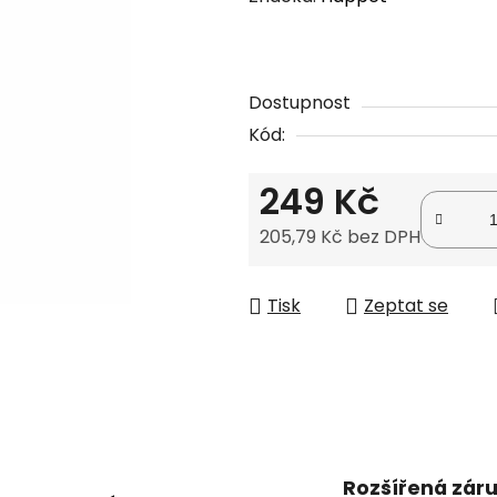
produktu
je
0,0
Dostupnost
z
Kód:
5
hvězdiček.
249 Kč
205,79 Kč bez DPH
Měrná cena:
Tisk
Zeptat se
Rozšířená zár