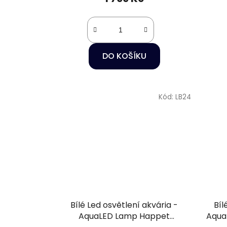
DO KOŠÍKU
Kód:
LB24
Bílé Led osvětlení akvária -
Bíl
AquaLED Lamp Happet
Aqua