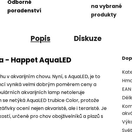
Odborné
na vybrané
poradenství
produkty
Popis
Diskuze
Dop
ia - Happet AquaLED
Kate
u v akvarijním chovu. Nyní, s AquaLED, je to
Hmo
rencí vyniká velmi dobrým poměrem ceny a
EAN
lárních akvarijních lamp netoleruje
Dél
 se netýká AquaLED trubice Color, protože
Komp
ivky ocení nejen akvaristé, ale i teraristé. Je
akvá
kostí, určené pro chov obojživelníků a plazů s
Výk
Svět