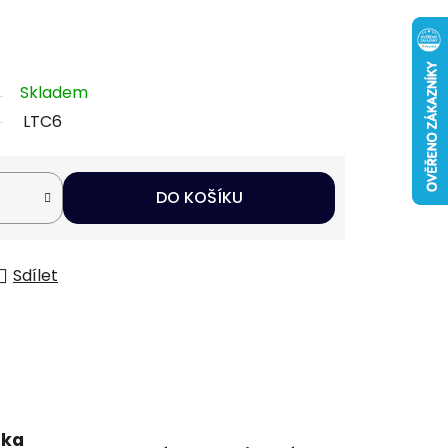
Skladem
LTC6
DO KOŠÍKU
Sdílet
uka