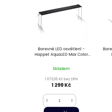
Barevné LED osvětlení -
Bare
Happet AquaLED Max Color
26W/60cm
Skladem
1 073,55 Kč bez DPH
1 299 Kč