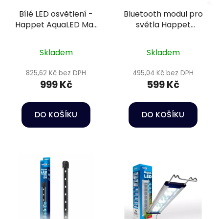
Bílé LED osvětlení -
Bluetooth modul pro
Happet AquaLED Max
světla Happet
White 15W/40cm
AquaLED RGB
Skladem
Skladem
825,62 Kč bez DPH
495,04 Kč bez DPH
999 Kč
599 Kč
DO KOŠÍKU
DO KOŠÍKU