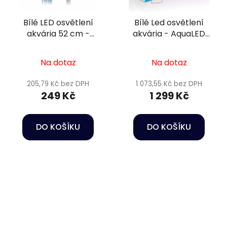
Bílé LED osvětlení
Bílé Led osvětlení
akvária 52 cm -
akvária - AquaLED
Happet AquaLED
lamp 32W/112cm LB28
Na dotaz
Na dotaz
205,79 Kč bez DPH
1 073,55 Kč bez DPH
249 Kč
1 299 Kč
DO KOŠÍKU
DO KOŠÍKU