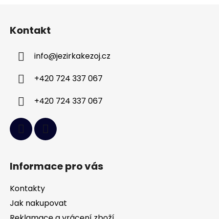
Z
á
Kontakt
p
a
info
@
jezirkakezoj.cz
t
í
+420 724 337 067
+420 724 337 067
Informace pro vás
Kontakty
Jak nakupovat
Reklamace a vrácení zboží