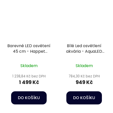
Barevné LED osvětení
Bílé Led osvětlení
45 cm - Happet
akvária - AquaLED
AquaLED RGB
lamp 23W/74cm LB25
Skladem
Skladem
1 238,84 Kč bez DPH
784,30 Kč bez DPH
1 499 Kč
949 Kč
DO KOŠÍKU
DO KOŠÍKU