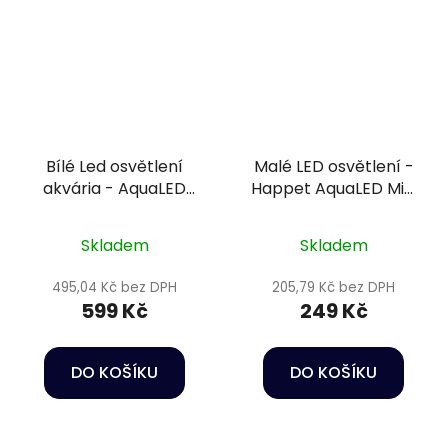
Bílé Led osvětlení
Malé LED osvětlení -
akvária - AquaLED
Happet AquaLED Mini
lamp 14W/46cm
White 6W
Skladem
Skladem
495,04 Kč bez DPH
205,79 Kč bez DPH
599 Kč
249 Kč
DO KOŠÍKU
DO KOŠÍKU