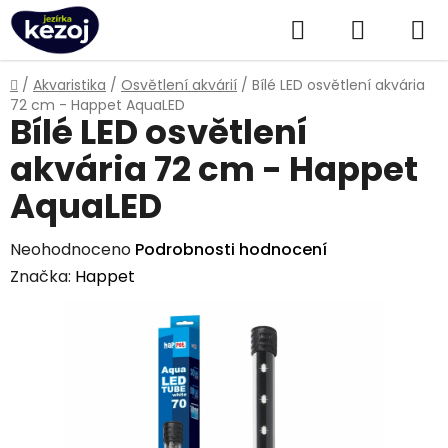
Přejít
Hledat
NÁKUPN
na
obsah
KOŠÍK
Domů
/
Akvaristika
/
Osvětlení akvárií
/
Bílé LED osvětlení akvária
72 cm - Happet AquaLED
Bílé LED osvětlení
akvária 72 cm - Happet
AquaLED
Průměrné
Neohodnoceno
Podrobnosti hodnocení
hodnocení
Značka:
Happet
produktu
je
0,0
z
5
hvězdiček.