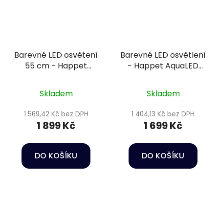
Barevné LED osvětení
Barevné LED osvětlení
55 cm - Happet
- Happet AquaLED
AquaLED RGB
Max Color 39W/80cm
Skladem
Skladem
1 569,42 Kč bez DPH
1 404,13 Kč bez DPH
1 899 Kč
1 699 Kč
DO KOŠÍKU
DO KOŠÍKU