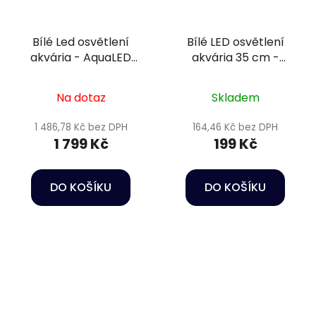
Bílé Led osvětlení
Bílé LED osvětlení
akvária - AquaLED
akvária 35 cm -
Lamp Happet
Happet AquaLED
38W/142cm
Na dotaz
Skladem
1 486,78 Kč bez DPH
164,46 Kč bez DPH
1 799 Kč
199 Kč
DO KOŠÍKU
DO KOŠÍKU