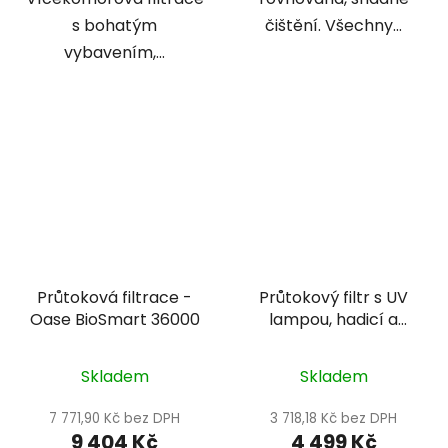
s bohatým
čištění. Všechny...
vybavením,...
Průtoková filtrace -
Průtokový filtr s UV
Oase BioSmart 36000
lampou, hadicí a
čerpadlem - Happet
Basic UV Biofilter
Skladem
Skladem
7 771,90 Kč bez DPH
3 718,18 Kč bez DPH
9 404 Kč
4 499 Kč