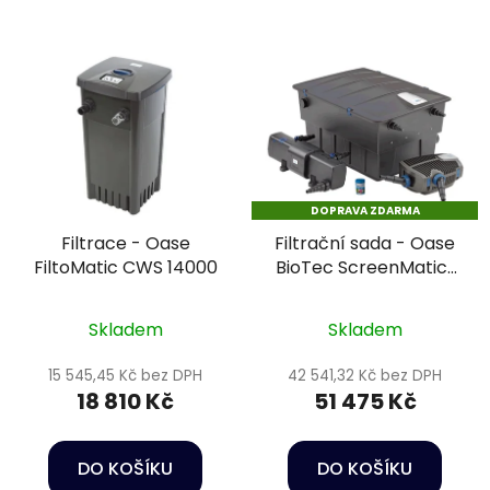
DOPRAVA ZDARMA
Filtrace - Oase
Filtrační sada - Oase
FiltoMatic CWS 14000
BioTec ScreenMatic²
Set 40000 NEW
Skladem
Skladem
15 545,45 Kč bez DPH
42 541,32 Kč bez DPH
18 810 Kč
51 475 Kč
DO KOŠÍKU
DO KOŠÍKU