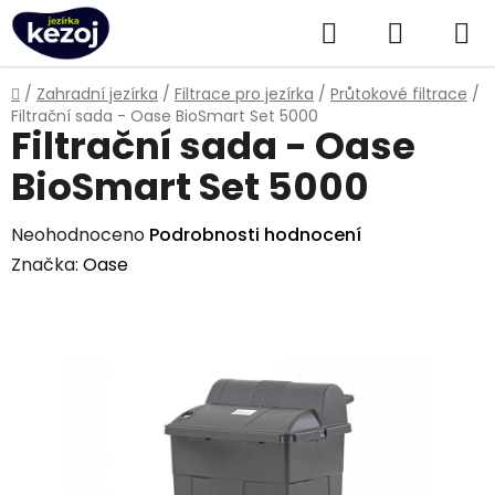
Přejít
Hledat
NÁKUPN
na
obsah
KOŠÍK
Domů
/
Zahradní jezírka
/
Filtrace pro jezírka
/
Průtokové filtrace
/
Filtrační sada - Oase BioSmart Set 5000
Filtrační sada - Oase
BioSmart Set 5000
Průměrné
Neohodnoceno
Podrobnosti hodnocení
hodnocení
Značka:
Oase
produktu
je
0,0
z
5
hvězdiček.