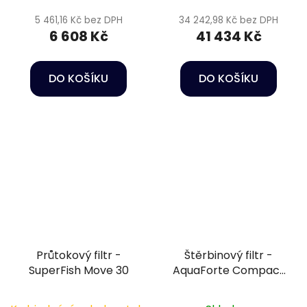
5 461,16 Kč bez DPH
34 242,98 Kč bez DPH
6 608 Kč
41 434 Kč
DO KOŠÍKU
DO KOŠÍKU
Průtokový filtr -
Štěrbinový filtr -
SuperFish Move 30
AquaForte Compact
Sieve II