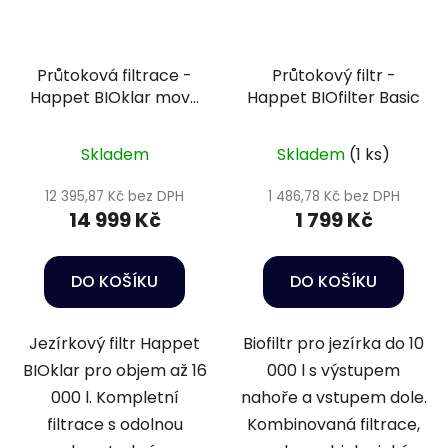
Průtoková filtrace -
Průtokový filtr -
Happet BIOklar move
Happet BIOfilter Basic
8
Skladem
Skladem
(1 ks)
12 395,87 Kč bez DPH
1 486,78 Kč bez DPH
14 999 Kč
1 799 Kč
DO KOŠÍKU
DO KOŠÍKU
Jezírkový filtr Happet
Biofiltr pro jezírka do 10
BIOklar pro objem až 16
000 l s výstupem
000 l. Kompletní
nahoře a vstupem dole.
filtrace s odolnou
Kombinovaná filtrace,