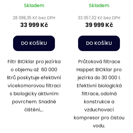
Skladem
Skladem
28 098,35 Kč bez DPH
33 057,02 Kč bez DPH
33 999 Kč
39 999 Kč
DO KOŠÍKU
DO KOŠÍKU
Filtr BIOklar pro jezírka
Průtoková filtrace
o objemu až 60 000
Happet BIOklar pro
litrů poskytuje efektivní
jezírka do 30 000 l.
vícekomorovou filtraci
Efektivní biologická
s biologicky aktivním
filtrace, odolná
povrchem. Snadné
konstrukce a
čištění,...
vzduchovací
kompresor pro čistou
vodu.