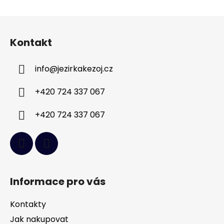
Z
á
Kontakt
p
a
info
@
jezirkakezoj.cz
t
í
+420 724 337 067
+420 724 337 067
Informace pro vás
Kontakty
Jak nakupovat