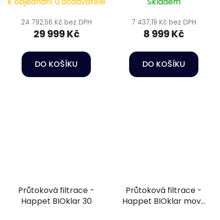
K objednání u dodavatele
Skladem
24 792,56 Kč bez DPH
7 437,19 Kč bez DPH
29 999 Kč
8 999 Kč
DO KOŠÍKU
DO KOŠÍKU
Průtoková filtrace -
Průtoková filtrace -
Happet BIOklar 30
Happet BIOklar move
30