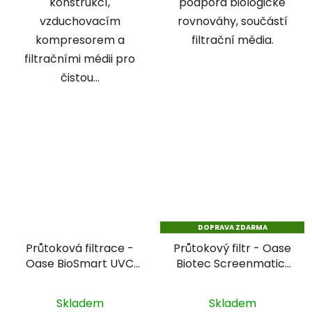
konstrukcí,
podpora biologické
vzduchovacím
rovnováhy, součástí
kompresorem a
filtrační média.
filtračními médii pro
čistou...
DOPRAVA ZDARMA
Průtoková filtrace -
Průtokový filtr - Oase
Oase BioSmart UVC
Biotec Screenmatic²
16000
90000
Skladem
Skladem