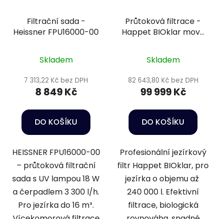
Filtrační sada -
Průtoková filtrace -
Heissner FPU16000-00
Happet BIOklar move
120
Skladem
Skladem
7 313,22 Kč bez DPH
82 643,80 Kč bez DPH
8 849 Kč
99 999 Kč
DO KOŠÍKU
DO KOŠÍKU
HEISSNER FPU16000-00
Profesionální jezírkový
– průtoková filtrační
filtr Happet BIOklar, pro
sada s UV lampou 18 W
jezírka o objemu až
a čerpadlem 3 300 l/h.
240 000 l. Efektivní
Pro jezírka do 16 m³.
filtrace, biologická
Vícekomorová filtrace
rovnováha, snadné