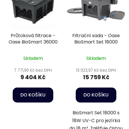
Průtoková filtrace -
Filtrační sada - Oase
Oase BioSmart 36000
BioSmart Set 18000
Skladem
Skladem
7 771,90 Kč bez DPH
13 023,97 Kč bez DPH
9 404 Kč
15 759 Kč
DO KOŠÍKU
DO KOŠÍKU
BioSmart Set 18000 s
18W UV-C pro jezírka
do 18 m³. Zajišťuje čistou