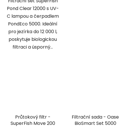
Filtrační set SuperFish
Pond Clear 12000 s UV-
C lampou a čerpadlem
PondEco 5000. Ideální
pro jezírka do 12 000 l,
poskytuje biologickou
filtraci a úsporný...
Průtokový filtr -
Filtrační sada - Oase
SuperFish Move 200
BioSmart Set 5000