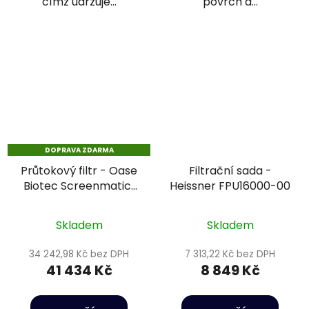
čímž udržuje...
povrch a...
DOPRAVA ZDARMA
Průtokový filtr - Oase
Filtrační sada -
Biotec Screenmatic²
Heissner FPU16000-00
90000
Skladem
Skladem
34 242,98 Kč bez DPH
7 313,22 Kč bez DPH
41 434 Kč
8 849 Kč