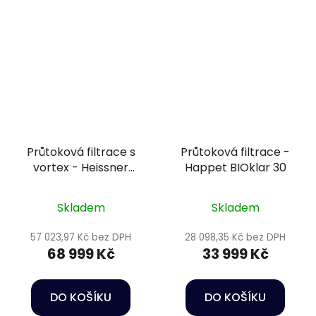
Průtoková filtrace s
Průtoková filtrace -
vortex - Heissner
Happet BIOklar 30
APOLLO XXL F323-00
Skladem
Skladem
57 023,97 Kč bez DPH
28 098,35 Kč bez DPH
68 999 Kč
33 999 Kč
DO KOŠÍKU
DO KOŠÍKU