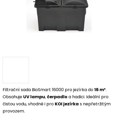
hvězdiček.
Filtrační sada BioSmart 16000 pro jezírka do
16 m³
.
Obsahuje
UV lampu
,
čerpadlo
a hadici. Ideální pro
čistou vodu, vhodné i pro
KOI jezírka
s nepřetržitým
provozem.