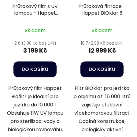
Průtokový filtr s UV
Průtoková filtrace -
lampou - Happet
Happet BIOklar 8
Basic BIOfilter UV
Skladem
Skladem
2 643,80 Kč bez DPH
10 742,98 Kč bez DPH
3 199 Kč
12 999 Kč
DO KOŠÍKU
DO KOŠÍKU
Průtokový filtr Happet
Filtr BIOklar pro jezírka
Biofiltr je ideální pro
o objemu až 16 000 litrů
jezírka do 10 000 l.
zajišťuje efektivní
Obsahuje 11W UV lampu
vícekomorovou filtraci.
pro sterilizaci vody a
Odolná konstrukce,
biologickou rovnováhu,
biologicky aktivní