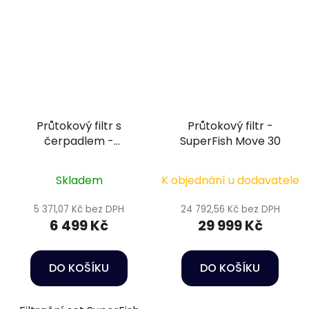
Průtokový filtr s
Průtokový filtr -
čerpadlem -
SuperFish Move 30
SuperFish Pond Clear
12000 kit
Skladem
K objednání u dodavatele
5 371,07 Kč bez DPH
24 792,56 Kč bez DPH
6 499 Kč
29 999 Kč
DO KOŠÍKU
DO KOŠÍKU