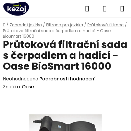
Přejít
Hledat
NÁKUPN
na
obsah
KOŠÍK
Domů
/
Zahradní jezírka
/
Filtrace pro jezírka
/
Průtokové filtrace
/
Průtoková filtrační sada s čerpadlem a hadicí - Oase
BioSmart 16000
Průtoková filtrační sada
s čerpadlem a hadicí -
Oase BioSmart 16000
Průměrné
Neohodnoceno
Podrobnosti hodnocení
hodnocení
Značka:
Oase
produktu
je
0,0
z
5