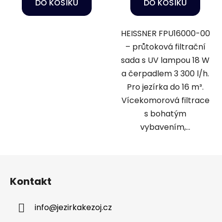
DO KOŠÍKU
DO KOŠÍKU
HEISSNER FPU16000-00
– průtoková filtrační
sada s UV lampou 18 W
a čerpadlem 3 300 l/h.
Pro jezírka do 16 m³.
Vícekomorová filtrace
s bohatým
vybavením,...
Z
á
Kontakt
p
a
info
@
jezirkakezoj.cz
t