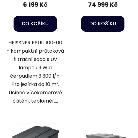
6 199 Kč
74 999 Kč
DO KOŠÍKU
DO KOŠÍKU
HEISSNER FPU10100-00
– kompaktní průtoková
filtrační sada s UV
lampou 9 W a
čerpadlem 3 300 l/h.
Pro jezírka do 10 m³.
Účinné vícekomorové
čištění, teploměr,...