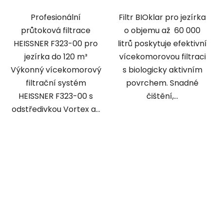
Profesionální
Filtr BIOklar pro jezírka
průtoková filtrace
o objemu až 60 000
HEISSNER F323-00 pro
litrů poskytuje efektivní
jezírka do 120 m³
vícekomorovou filtraci
Výkonný vícekomorový
s biologicky aktivním
filtrační systém
povrchem. Snadné
HEISSNER F323-00 s
čištění,...
odstředivkou Vortex a...