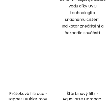
vodu díky UVC
technologii a
snadnému čištění.
Indikátor znečištění a
čerpadlo součástí.
Průtoková filtrace -
Štěrbinový filtr -
Happet BIOklar move
AquaForte Compact
60
Sieve II