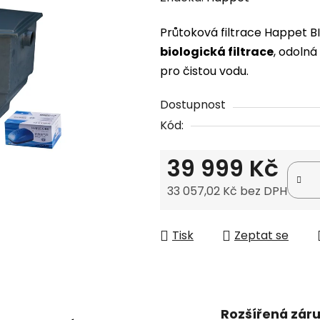
produktu
Průtoková filtrace Happet BI
je
biologická filtrace
, odoln
0,0
pro čistou vodu.
z
5
Dostupnost
hvězdiček.
Kód:
39 999 Kč
33 057,02 Kč bez DPH
Měrná cena:
Tisk
Zeptat se
Rozšířená zár