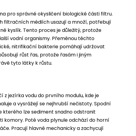
a pro správné okysličení biologické části filtru.
ch filtračních médiích usazují a množí, potřebují
ě kyslík. Tento proces je důležitý, protože
 další vodní organismy. Přeměnou těchto
cké, nitrifikační bakterie pomáhají udržovat
působují růst řas, protože řasám i jiným
rávě tyto látky k růstu.
í z jezírka vodu do prvního modulu, kde je
uje a vysrážejí se nejhrubší nečistoty. Spodní
e kterého lze sediment snadno odstranit
ti komory. Poté voda plynule odchází do horní
artáče. Pracují hlavně mechanicky a zachycují