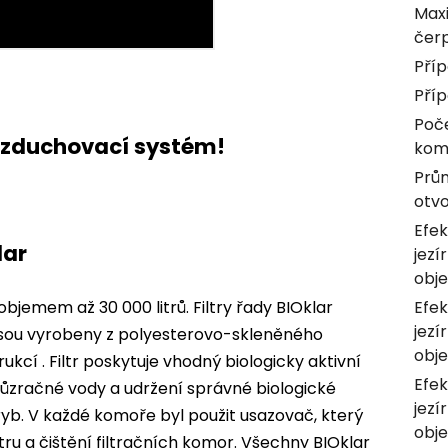
Maxi
čer
Příp
Příp
Poče
a vzduchovací systém!
kom
Prům
otv
Efek
lar
jezí
obj
objemem až 30 000 litrů. Filtry řady BIOklar
Efek
jezí
. Jsou vyrobeny z polyesterovo-skleněného
obj
ukcí . Filtr poskytuje vhodný biologicky aktivní
Efek
průzračné vody a udržení správné biologické
jezí
 ryb. V každé komoře byl použit usazovač, který
obj
tru a čištění filtračních komor. Všechny BIOklar