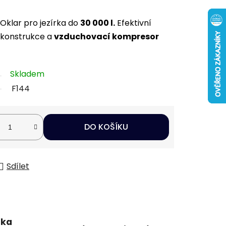
Oklar pro jezírka do
30 000 l.
Efektivní
á konstrukce a
vzduchovací kompresor
Skladem
F144
DO KOŠÍKU
Sdílet
uka