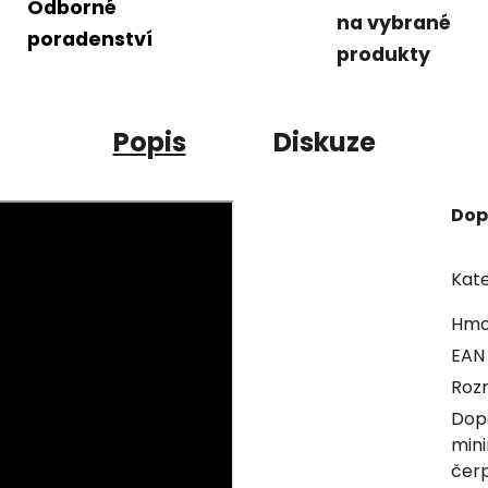
Odborné
na vybrané
poradenství
produkty
Popis
Diskuze
Dop
Kate
Hmo
EAN
Roz
Dop
mini
čer