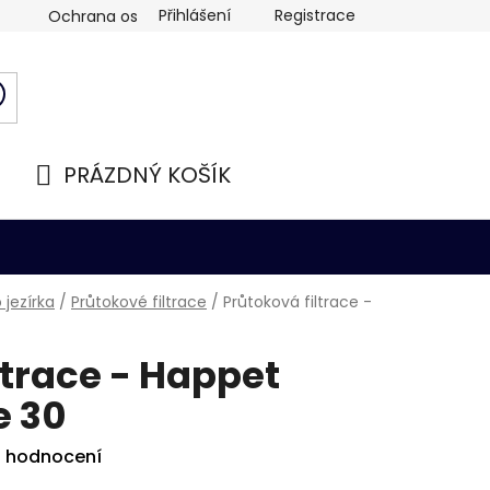
Přihlášení
Registrace
Ochrana osobních údajů
PRÁZDNÝ KOŠÍK
NÁKUPNÍ
KOŠÍK
 jezírka
/
Průtokové filtrace
/
Průtoková filtrace -
ltrace - Happet
e 30
i hodnocení