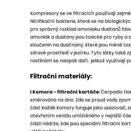
Kompresory se ve filtracích používají zejmén
Nitrifikační bakterie, které se na biologický
pro správný rozklad amoniaku dusitanů hlavn
amoniak a dusitany jsou toxické pro ryby a
sloučenin na dusičnany, které jsou méně toxi
zdravé prostředí v jezírku. Tyto látky také z
rostlinám se naopak daří, jelikož využívají p
Filtrační materiály:
I Komora - filtrační kartáče:
Čerpadlo tlač
směrována na dno. Zde se proud vody zpomal
část každé komory funguje jako usazovač, z
otevřením ventilu umístěného v nejnižší čás
části nádrže, kde jsou speciální filtrační k