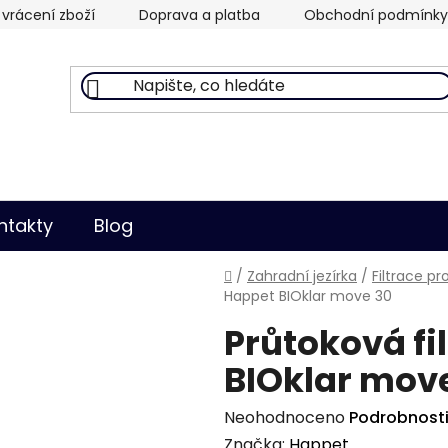
vrácení zboží
Doprava a platba
Obchodní podmínky
ntakty
Blog
Domů
/
Zahradní jezírka
/
Filtrace pro
Happet BIOklar move 30
Průtoková fi
BIOklar mov
Průměrné
Neohodnoceno
Podrobnost
hodnocení
Značka:
Happet