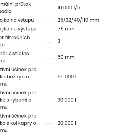
mální průtok
10 000 l/h
padla
ojka na vstupu
25/32/40/110 mm
ojka na výstupu
75 mm
t filtračních
3
or
ěr čistícího
50 mm
oru
tivní účinek pro
rka bez ryb o
60 000 l
emu
tivní účinek pro
rka s rybami o
30 000 l
emu
tivní účinek pro
rka s koi kapry o
20 000 l
emu