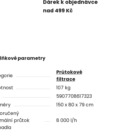
Dárek k objednávce
nad 499 Kč
lňkové parametry
Průtokové
gorie
filtrace
tnost
107 kg
5907708617323
měry
150 x 80 x 79 cm
oručený
mální průtok
8 000 l/h
padla