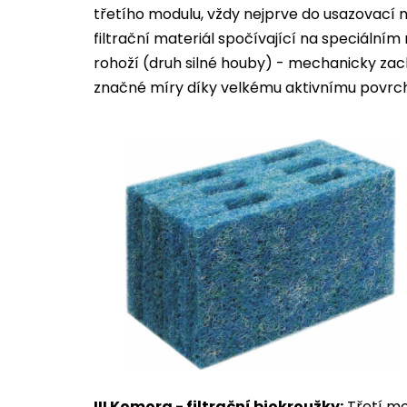
třetího modulu, vždy nejprve do usazovací 
filtrační materiál spočívající na speciálním
rohoží (druh silné houby) - mechanicky zach
značné míry díky velkému aktivnímu povrchu
III Komora - filtrační biokroužky:
Třetí mod