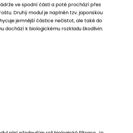
nádrže ve spodní části a poté prochází přes
 roštu. Druhý modul je naplněn tzv. japonskou
ycuje jemnější částice nečistot, ale také do
 dochází k biologickému rozkladu škodlivin.
ul plní především roli biologické filtrace. Je