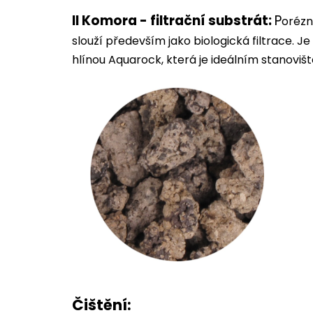
II Komora - filtrační substrát:
P
orézn
slouží především jako biologická filtrace. J
hlínou Aquarock, která je ideálním stanovišt
Čištění: