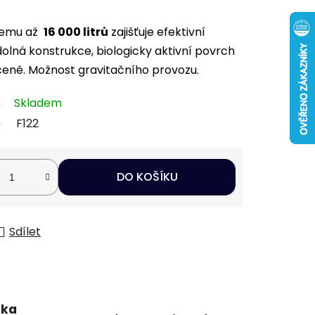
objemu až
16 000 litrů
zajišťuje efektivní
dolná konstrukce, biologicky aktivní povrch
 ceně. Možnost gravitačního provozu.
Skladem
F122
DO KOŠÍKU
Sdílet
uka