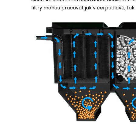
filtry mohou pracovat jak v čerpadlové, tak 