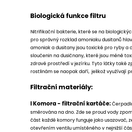
Biologická funkce filtru
Nitrifikační bakterie, které se na biologický
pro správný rozklad amoniaku dusitanů hlavn
amoniak a dusitany jsou toxické pro ryby a
sloučenin na dusičnany, které jsou méně toxi
zdravé prostředí v jezírku. Tyto látky také z
rostlinám se naopak daří, jelikož využívají p
Filtrační materiály:
I Komora - filtrační kartáče:
Čerpadlo
směrována na dno. Zde se proud vody zpomal
část každé komory funguje jako usazovač, z
otevřením ventilu umístěného v nejnižší čás