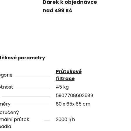
Dárek k objednávce
nad 499 Kč
lňkové parametry
Průtokové
gorie
filtrace
tnost
45 kg
5907708602589
měry
80 x 65x 65 cm
oručený
mální průtok
2000 l/h
padla