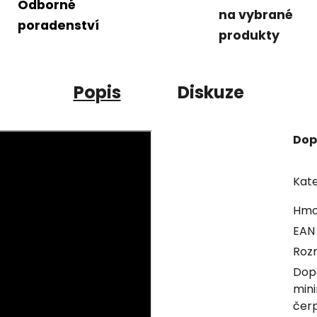
Odborné
na vybrané
poradenství
produkty
Popis
Diskuze
Dop
Kate
Hmo
EAN
Roz
Dop
mini
čer