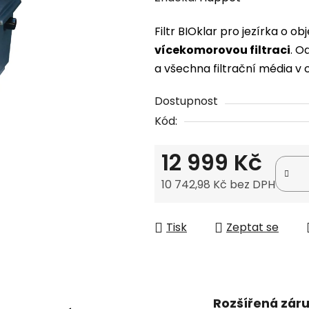
produktu
Filtr BIOklar pro jezírka o 
je
vícekomorovou filtraci
. O
0,0
a všechna filtrační média v
z
5
Dostupnost
hvězdiček.
Kód:
12 999 Kč
10 742,98 Kč bez DPH
Měrná cena:
Tisk
Zeptat se
Rozšířená zár