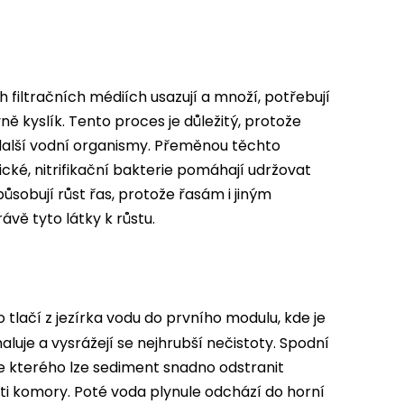
ch filtračních médiích usazují a množí, potřebují
ě kyslík. Tento proces je důležitý, protože
 další vodní organismy. Přeměnou těchto
cké, nitrifikační bakterie pomáhají udržovat
působují růst řas, protože řasám i jiným
rávě tyto látky k růstu.
 tlačí z jezírka vodu do prvního modulu, kde je
uje a vysrážejí se nejhrubší nečistoty. Spodní
e kterého lze sediment snadno odstranit
ti komory. Poté voda plynule odchází do horní