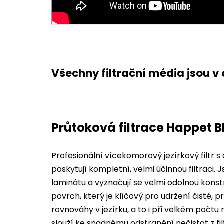
Všechny filtrační média jsou v
Průtoková filtrace Happet B
Profesionální vícekomorový jezírkový filtr s 
poskytují kompletní, velmi účinnou filtraci
laminátu a vyznačují se velmi odolnou konstr
povrch, který je klíčový pro udržení čisté, 
rovnováhy v jezírku, a to i při velkém počtu
slouží ke snadnému odstranění nečistot z fil