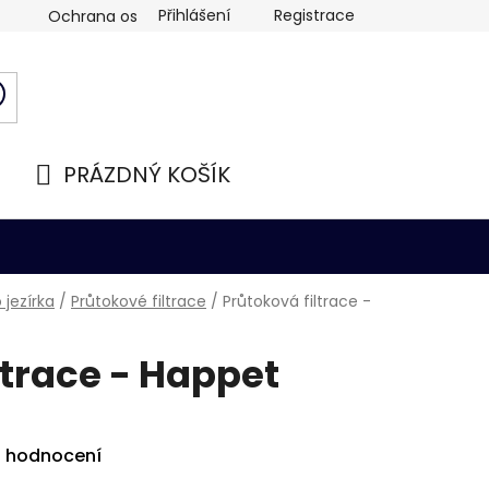
Přihlášení
Registrace
Ochrana osobních údajů
PRÁZDNÝ KOŠÍK
NÁKUPNÍ
KOŠÍK
 jezírka
/
Průtokové filtrace
/
Průtoková filtrace -
ltrace - Happet
i hodnocení