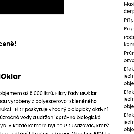
Maxi
čer
Příp
Příp
Poče
 ceně!
kom
Prům
otv
Efek
IOklar
jezí
obj
Efek
objemem až 8 000 litrů. Filtry řady BIOklar
jezí
. Jsou vyrobeny z polyesterovo-skleněného
obj
ukcí . Filtr poskytuje vhodný biologicky aktivní
Efek
průzračné vody a udržení správné biologické
jezí
 ryb. V každé komoře byl použit usazovač, který
obj
tru a čištění filtračních komor. Všechny BIOklar