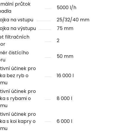
mální průtok
5000 l/h
padla
ojka na vstupu
25/32/40 mm
ojka na výstupu
75 mm
t filtračních
2
or
ěr čistícího
50 mm
oru
tivní účinek pro
rka bez ryb o
16 000 l
emu
tivní účinek pro
rka s rybami o
8 000 l
emu
tivní účinek pro
rka s koi kapry o
6 000 l
emu