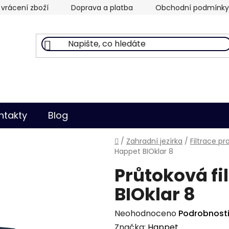
vrácení zboží
Doprava a platba
Obchodní podmínky
ntakty
Blog
Domů
/
Zahradní jezírka
/
Filtrace pro
Happet BIOklar 8
Průtoková fi
BIOklar 8
Průměrné
Neohodnoceno
Podrobnost
hodnocení
Značka:
Happet