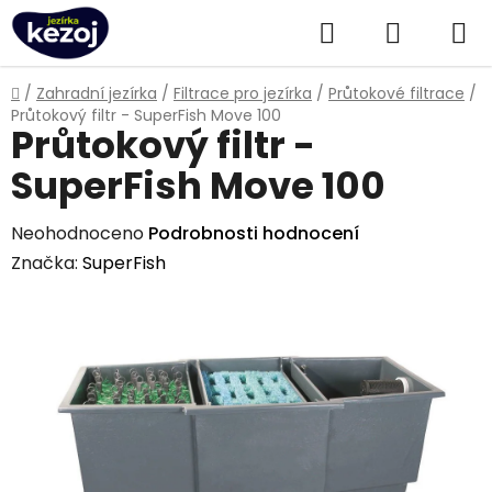
Přejít
Hledat
NÁKUPN
na
obsah
KOŠÍK
Domů
/
Zahradní jezírka
/
Filtrace pro jezírka
/
Průtokové filtrace
/
Průtokový filtr - SuperFish Move 100
Průtokový filtr -
SuperFish Move 100
Průměrné
Neohodnoceno
Podrobnosti hodnocení
hodnocení
Značka:
SuperFish
produktu
je
0,0
z
5
hvězdiček.