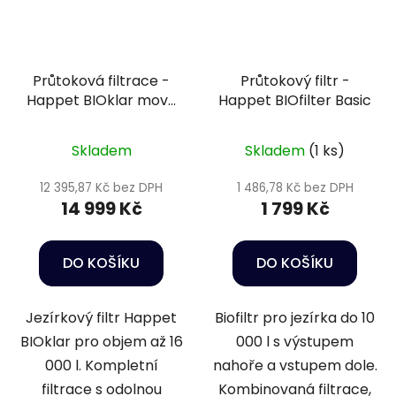
Průtoková filtrace -
Průtokový filtr -
Happet BIOklar move
Happet BIOfilter Basic
8
Skladem
Skladem
(1 ks)
12 395,87 Kč bez DPH
1 486,78 Kč bez DPH
14 999 Kč
1 799 Kč
DO KOŠÍKU
DO KOŠÍKU
Jezírkový filtr Happet
Biofiltr pro jezírka do 10
BIOklar pro objem až 16
000 l s výstupem
000 l. Kompletní
nahoře a vstupem dole.
filtrace s odolnou
Kombinovaná filtrace,