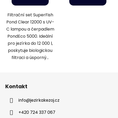
Filtrační set SuperFish
Pond Clear 12000 s UV-
C lampou a čerpadlem
PondEco 5000. Ideální
pro jezírka do 12 000 l,
poskytuje biologickou
filtraci a úsporný...
Z
á
Kontakt
p
a
info
@
jezirkakezoj.cz
t
í
+420 724 337 067