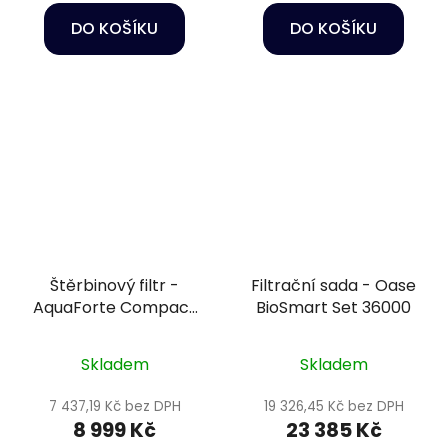
DO KOŠÍKU
DO KOŠÍKU
Štěrbinový filtr -
Filtrační sada - Oase
AquaForte Compact
BioSmart Set 36000
Sieve II
Skladem
Skladem
7 437,19 Kč bez DPH
19 326,45 Kč bez DPH
8 999 Kč
23 385 Kč