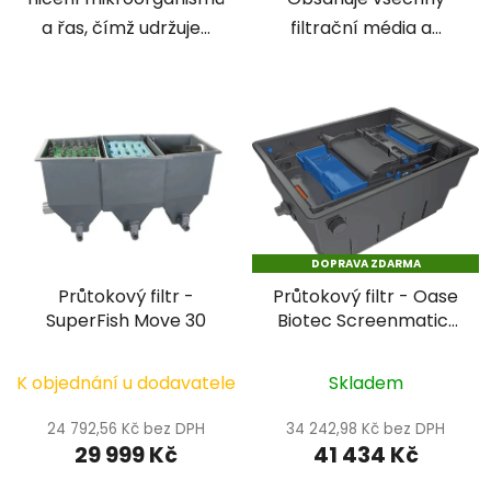
a řas, čímž udržuje...
filtrační média a...
DOPRAVA ZDARMA
Průtokový filtr -
Průtokový filtr - Oase
SuperFish Move 30
Biotec Screenmatic²
90000
K objednání u dodavatele
Skladem
24 792,56 Kč bez DPH
34 242,98 Kč bez DPH
29 999 Kč
41 434 Kč