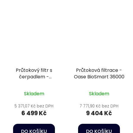
Průtokový filtr s
Průtoková filtrace -
čerpadlem -
Oase BioSmart 36000
SuperFish Pond Clear
12000 kit
Skladem
Skladem
5 371,07 Kč bez DPH
7 771,90 Kč bez DPH
6 499 Kč
9 404 Kč
DO KOŠÍKU
DO KOŠÍKU