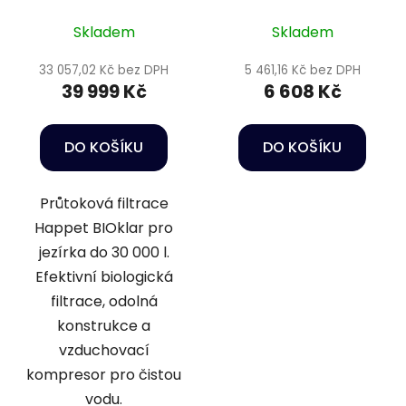
30
16000
Skladem
Skladem
33 057,02 Kč bez DPH
5 461,16 Kč bez DPH
39 999 Kč
6 608 Kč
DO KOŠÍKU
DO KOŠÍKU
Průtoková filtrace
Happet BIOklar pro
jezírka do 30 000 l.
Efektivní biologická
filtrace, odolná
konstrukce a
vzduchovací
kompresor pro čistou
vodu.