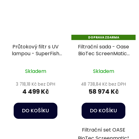
DOPRAVA ZDARMA
Průtokový filtr s UV
Filtrační sada - Oase
lampou - SuperFish
BioTec ScreenMatic²
Pond Clear 6000 Set
Set 60000 NEW
Skladem
Skladem
3 718,18 Kč bez DPH
48 738,84 Kč bez DPH
4 499 Kč
58 974 Kč
DO KOŠÍKU
DO KOŠÍKU
Filtrační set OASE
BioTec Screenmatic²