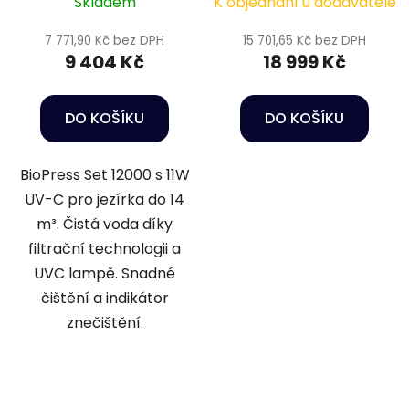
Skladem
K objednání u dodavatele
7 771,90 Kč bez DPH
15 701,65 Kč bez DPH
9 404 Kč
18 999 Kč
DO KOŠÍKU
DO KOŠÍKU
BioPress Set 12000 s 11W
UV-C pro jezírka do 14
m³. Čistá voda díky
filtrační technologii a
UVC lampě. Snadné
čištění a indikátor
znečištění.