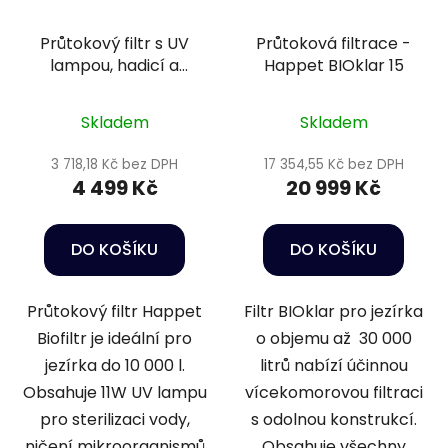
Průtokový filtr s UV
Průtoková filtrace -
lampou, hadicí a
Happet BIOklar 15
čerpadlem - Happet
Basic UV Biofilter
Skladem
Skladem
3 718,18 Kč bez DPH
17 354,55 Kč bez DPH
4 499 Kč
20 999 Kč
DO KOŠÍKU
DO KOŠÍKU
Průtokový filtr Happet
Filtr BIOklar pro jezírka
Biofiltr je ideální pro
o objemu až 30 000
jezírka do 10 000 l.
litrů nabízí účinnou
Obsahuje 11W UV lampu
vícekomorovou filtraci
pro sterilizaci vody,
s odolnou konstrukcí.
ničení mikroorganismů
Obsahuje všechny