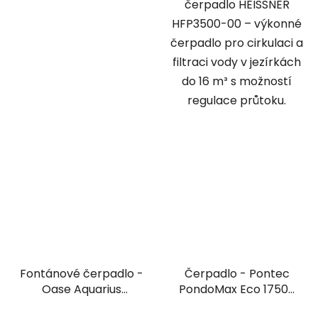
čerpadlo HEISSNER
HFP3500-00 – výkonné
čerpadlo pro cirkulaci a
filtraci vody v jezírkách
do 16 m³ s možností
regulace průtoku.
Fontánové čerpadlo -
Čerpadlo - Pontec
Oase Aquarius
PondoMax Eco 17500
Fountain Set Eco 7500
C