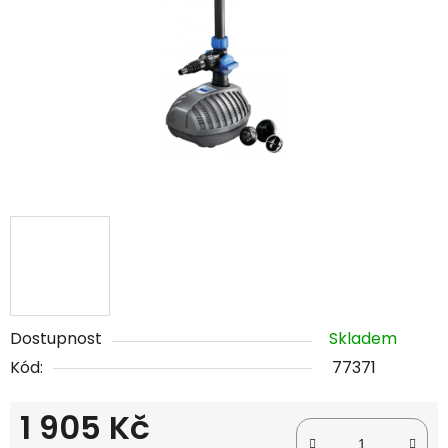
hvězdiček.
Dostupnost
Skladem
Kód:
77371
1 905 Kč