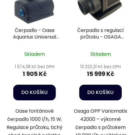
Čerpadlo - Oase
Čerpadlo s regulací
Aquarius Universal
průtoku - OSAGA
Classic 600
čerpadlo OPP-42000
VX
Skladem
Skladem
1 574,38 Kč bez DPH
13 222,31 Kč bez DPH
1 905 Kč
15 999 Kč
DO KOŠÍKU
DO KOŠÍKU
Oase fontánové
Osaga OPP Variomatix
čerpadlo 1000 l/h, 15 W.
42000 – výkonné
Regulace průtoku, tichý
čerpadlo s průtokem