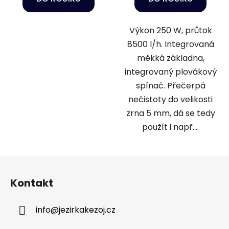
Výkon 250 W, průtok
8500 l/h. Integrovaná
měkká základna,
integrovaný plovákový
spínač. Přečerpá
nečistoty do velikosti
zrna 5 mm, dá se tedy
použít i např....
Z
á
Kontakt
p
a
info
@
jezirkakezoj.cz
t
í