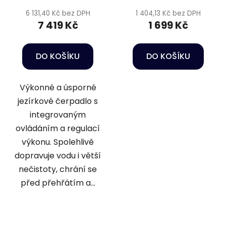
6 131,40 Kč bez DPH
1 404,13 Kč bez DPH
7 419 Kč
1 699 Kč
DO KOŠÍKU
DO KOŠÍKU
Výkonné a úsporné
jezírkové čerpadlo s
integrovaným
ovládáním a regulací
výkonu. Spolehlivě
dopravuje vodu i větší
nečistoty, chrání se
před přehřátím a...