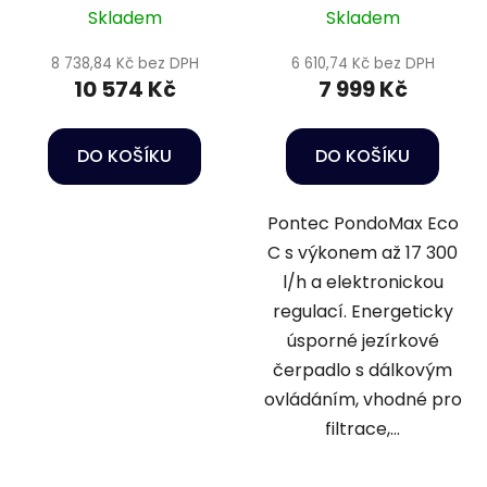
Skladem
Skladem
8 738,84 Kč bez DPH
6 610,74 Kč bez DPH
10 574 Kč
7 999 Kč
DO KOŠÍKU
DO KOŠÍKU
Pontec PondoMax Eco
C s výkonem až 17 300
l/h a elektronickou
regulací. Energeticky
úsporné jezírkové
čerpadlo s dálkovým
ovládáním, vhodné pro
filtrace,...