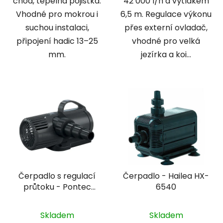
chod, tepelná pojistka.
42 000 l/h a výtlakem
Vhodné pro mokrou i
6,5 m. Regulace výkonu
suchou instalaci,
přes externí ovladač,
připojení hadic 13–25
vhodné pro velká
mm.
jezírka a koi...
Čerpadlo s regulací
Čerpadlo - Hailea HX-
průtoku - Pontec
6540
PondoMax Eco 20000
Control
Skladem
Skladem