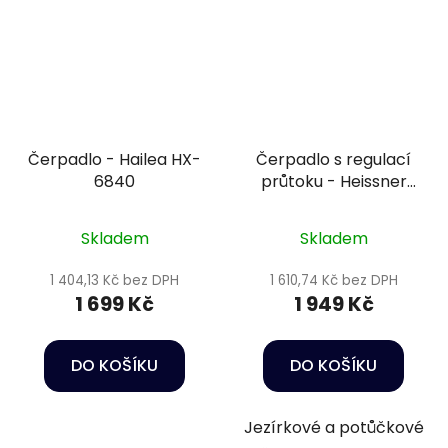
Čerpadlo - Hailea HX-
Čerpadlo s regulací
6840
průtoku - Heissner
HFP3500-00
Skladem
Skladem
1 404,13 Kč bez DPH
1 610,74 Kč bez DPH
1 699 Kč
1 949 Kč
DO KOŠÍKU
DO KOŠÍKU
Jezírkové a potůčkové