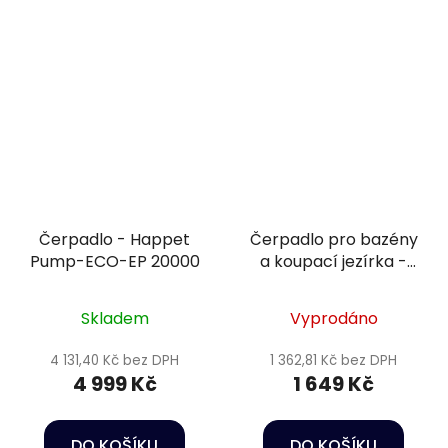
Čerpadlo - Happet
Čerpadlo pro bazény
Pump-ECO-EP 20000
a koupací jezírka -
Heissner GP8500-00
Skladem
Vyprodáno
4 131,40 Kč bez DPH
1 362,81 Kč bez DPH
4 999 Kč
1 649 Kč
DO KOŠÍKU
DO KOŠÍKU