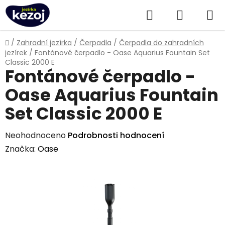
Přejít
Hledat
NÁKUPN
na
obsah
KOŠÍK
Domů
/
Zahradní jezírka
/
Čerpadla
/
Čerpadla do zahradních
jezírek
/
Fontánové čerpadlo - Oase Aquarius Fountain Set
Classic 2000 E
Fontánové čerpadlo -
Oase Aquarius Fountain
Set Classic 2000 E
Průměrné
Neohodnoceno
Podrobnosti hodnocení
hodnocení
Značka:
Oase
produktu
je
0,0
z
5