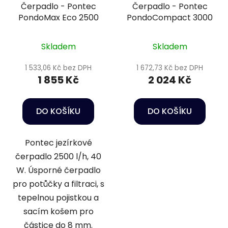
Čerpadlo - Pontec
Čerpadlo - Pontec
PondoMax Eco 2500
PondoCompact 3000
Skladem
Skladem
1 533,06 Kč bez DPH
1 672,73 Kč bez DPH
1 855 Kč
2 024 Kč
DO KOŠÍKU
DO KOŠÍKU
Pontec jezírkové
čerpadlo 2500 l/h, 40
W. Úsporné čerpadlo
pro potůčky a filtraci, s
tepelnou pojistkou a
sacím košem pro
částice do 8 mm.