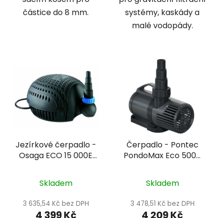
částice do 8 mm.
systémy, kaskády a
malé vodopády.
Jezírkové čerpadlo -
Čerpadlo - Pontec
Osaga ECO 15 000E
PondoMax Eco 5000
OSF
Control
Skladem
Skladem
3 635,54 Kč bez DPH
3 478,51 Kč bez DPH
4 399 Kč
4 209 Kč