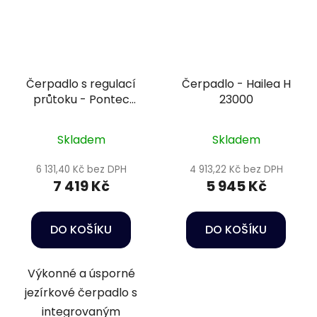
Čerpadlo s regulací
Čerpadlo - Hailea H
průtoku - Pontec
23000
PondoMax Eco 20000
Control
Skladem
Skladem
6 131,40 Kč bez DPH
4 913,22 Kč bez DPH
7 419 Kč
5 945 Kč
DO KOŠÍKU
DO KOŠÍKU
Výkonné a úsporné
jezírkové čerpadlo s
integrovaným