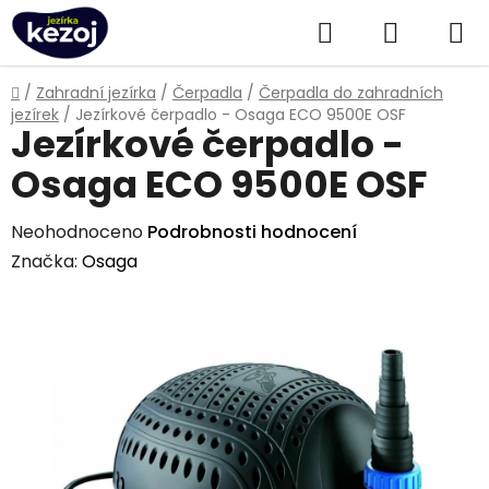
Přejít
Hledat
NÁKUPN
na
obsah
KOŠÍK
Domů
/
Zahradní jezírka
/
Čerpadla
/
Čerpadla do zahradních
jezírek
/
Jezírkové čerpadlo - Osaga ECO 9500E OSF
Jezírkové čerpadlo -
Osaga ECO 9500E OSF
Průměrné
Neohodnoceno
Podrobnosti hodnocení
hodnocení
Značka:
Osaga
produktu
je
0,0
z
5
hvězdiček.