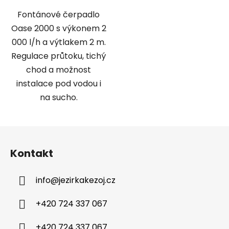
Fontánové čerpadlo
Oase 2000 s výkonem 2
000 l/h a výtlakem 2 m.
Regulace průtoku, tichý
chod a možnost
instalace pod vodou i
na sucho.
Z
á
Kontakt
p
a
info
@
jezirkakezoj.cz
t
í
+420 724 337 067
+420 724 337 067