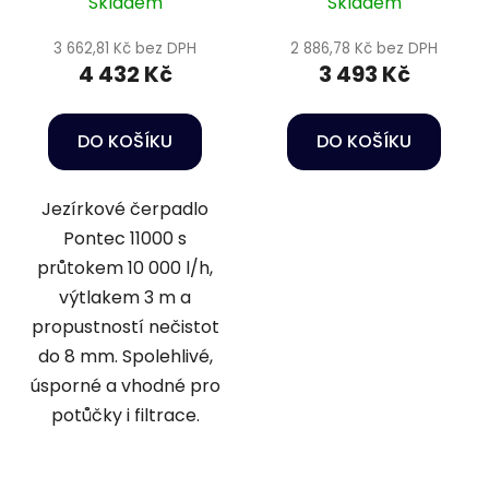
Skladem
Skladem
3 662,81 Kč bez DPH
2 886,78 Kč bez DPH
4 432 Kč
3 493 Kč
DO KOŠÍKU
DO KOŠÍKU
Jezírkové čerpadlo
Pontec 11000 s
průtokem 10 000 l/h,
výtlakem 3 m a
propustností nečistot
do 8 mm. Spolehlivé,
úsporné a vhodné pro
potůčky i filtrace.