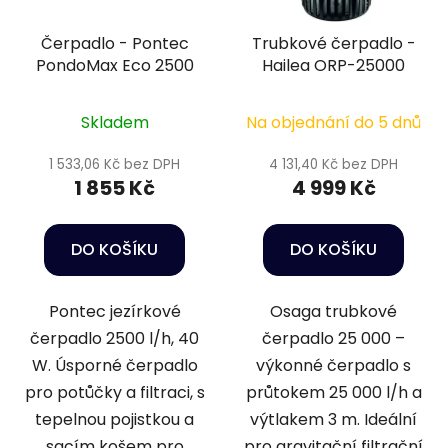
Čerpadlo - Pontec
Trubkové čerpadlo -
PondoMax Eco 2500
Hailea ORP-25000
Skladem
Na objednání do 5 dnů
1 533,06 Kč bez DPH
4 131,40 Kč bez DPH
1 855 Kč
4 999 Kč
DO KOŠÍKU
DO KOŠÍKU
Pontec jezírkové
Osaga trubkové
čerpadlo 2500 l/h, 40
čerpadlo 25 000 –
W. Úsporné čerpadlo
výkonné čerpadlo s
pro potůčky a filtraci, s
průtokem 25 000 l/h a
tepelnou pojistkou a
výtlakem 3 m. Ideální
sacím košem pro
pro gravitační filtrační