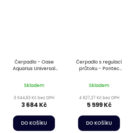
Čerpadlo - Oase
Čerpadlo s regulací
Aquarius Universal
průtoku - Pontec
Classic 2000
PondoMax Eco 11500 C
Skladem
Skladem
3 044,63 Kč bez DPH
4 627,27 Kč bez DPH
3 684 Kč
5 599 Kč
DO KOŠÍKU
DO KOŠÍKU