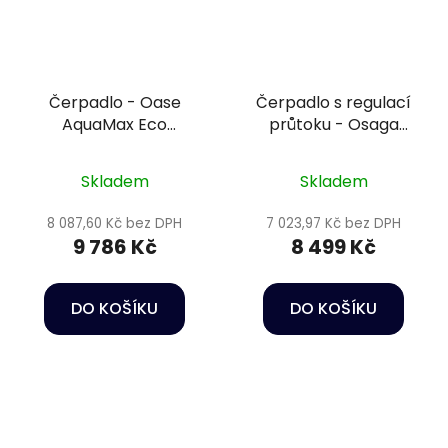
Čerpadlo - Oase
Čerpadlo s regulací
AquaMax Eco
průtoku - Osaga
Premium 5000
variomatix exclusiv
OHE-15000VX 12 V
Skladem
Skladem
8 087,60 Kč bez DPH
7 023,97 Kč bez DPH
9 786 Kč
8 499 Kč
DO KOŠÍKU
DO KOŠÍKU