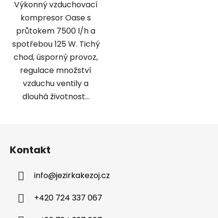
Výkonný vzduchovací
kompresor Oase s
průtokem 7500 l/h a
spotřebou 125 W. Tichý
chod, úsporný provoz,
regulace množství
vzduchu ventily a
dlouhá životnost...
Z
á
Kontakt
p
a
info
@
jezirkakezoj.cz
t
í
+420 724 337 067