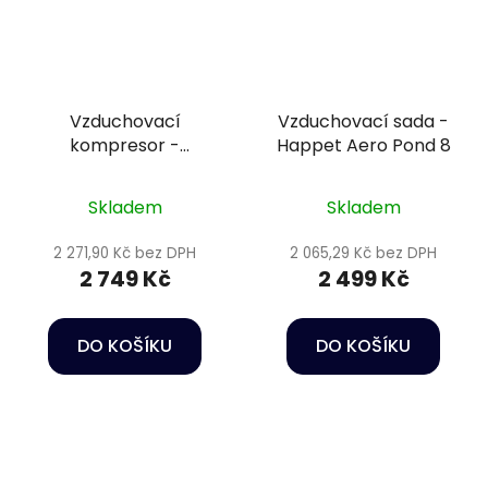
Vzduchovací
Vzduchovací sada -
kompresor -
Happet Aero Pond 8
SuperFish KOI FLOW
30
Skladem
Skladem
2 271,90 Kč bez DPH
2 065,29 Kč bez DPH
2 749 Kč
2 499 Kč
DO KOŠÍKU
DO KOŠÍKU