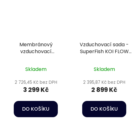
Membránový
Vzduchovací sada -
vzduchovací
SuperFish KOI FLOW
kompresor - Hailea
Set 30
HAP-60
Skladem
Skladem
2 726,45 Kč bez DPH
2 395,87 Kč bez DPH
3 299 Kč
2 899 Kč
DO KOŠÍKU
DO KOŠÍKU