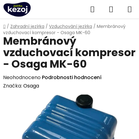
Přejít
Hledat
NÁKUPN
na
obsah
KOŠÍK
Domů
/
Zahradní jezírka
/
Vzduchování jezírka
/
Membránový
vzduchovací kompresor - Osaga MK-60
Membránový
vzduchovací kompresor
- Osaga MK-60
Průměrné
Neohodnoceno
Podrobnosti hodnocení
hodnocení
Značka:
Osaga
produktu
je
0,0
z
5
hvězdiček.