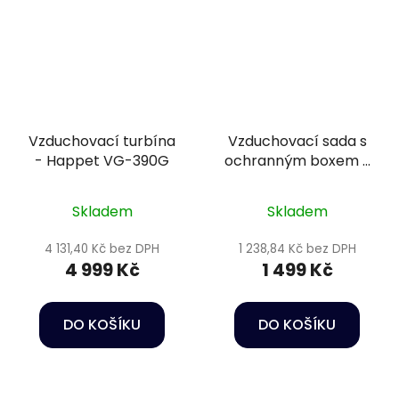
Vzduchovací turbína
Vzduchovací sada s
- Happet VG-390G
ochranným boxem -
SuperFish Air Box 4
Skladem
Skladem
4 131,40 Kč bez DPH
1 238,84 Kč bez DPH
4 999 Kč
1 499 Kč
DO KOŠÍKU
DO KOŠÍKU