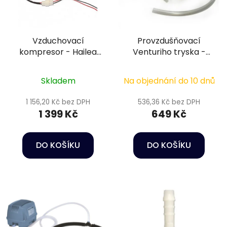
Vzduchovací
Provzdušňovací
kompresor - Hailea
Venturiho tryska -
ACO-006d 12V
Aqua Jet Venturi-
Duse 2000
Skladem
Na objednání do 10 dnů
1 156,20 Kč bez DPH
536,36 Kč bez DPH
1 399 Kč
649 Kč
DO KOŠÍKU
DO KOŠÍKU