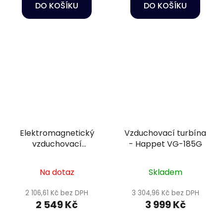
DO KOŠÍKU
DO KOŠÍKU
Elektromagnetický
Vzduchovací turbína
vzduchovací
- Happet VG-185G
kompresor - Hailea
ACO-110
Na dotaz
Skladem
2 106,61 Kč bez DPH
3 304,96 Kč bez DPH
2 549 Kč
3 999 Kč