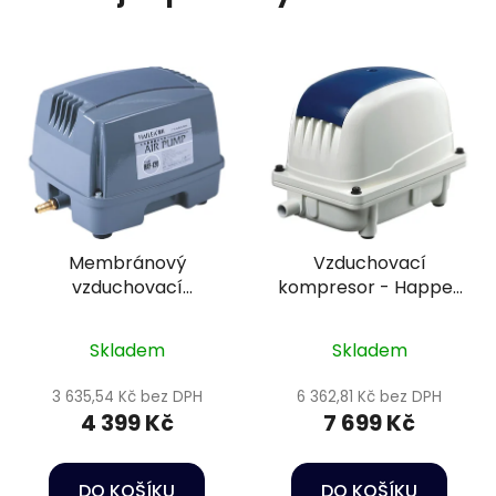
Membránový
Vzduchovací
vzduchovací
kompresor - Happet
kompresor - Hailea
PA-200
HAP-100
Skladem
Skladem
3 635,54 Kč bez DPH
6 362,81 Kč bez DPH
4 399 Kč
7 699 Kč
DO KOŠÍKU
DO KOŠÍKU