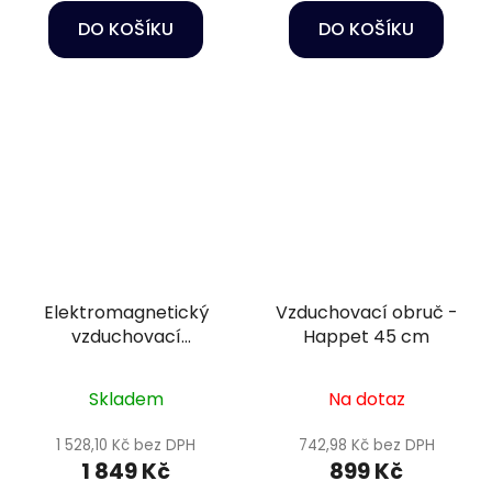
DO KOŠÍKU
DO KOŠÍKU
Elektromagnetický
Vzduchovací obruč -
vzduchovací
Happet 45 cm
kompresor - Hailea
ACO-80
Skladem
Na dotaz
1 528,10 Kč bez DPH
742,98 Kč bez DPH
1 849 Kč
899 Kč