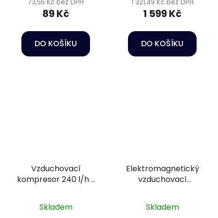
73,55 Kč bez DPH
1 321,49 Kč bez DPH
89 Kč
1 599 Kč
DO KOŠÍKU
DO KOŠÍKU
Vzduchovací
Elektromagnetický
kompresor 240 l/h s
vzduchovací
regulací průtoku -
kompresor - Hailea
Heissner TZ605-00
ACO-45
Skladem
Skladem