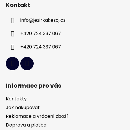
á
Kontakt
p
a
info
@
jezirkakezoj.cz
t
í
+420 724 337 067
+420 724 337 067
Informace pro vás
Kontakty
Jak nakupovat
Reklamace a vrácení zboží
Doprava a platba