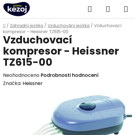
Přejít
Hledat
NÁKUPN
na
obsah
KOŠÍK
Domů
/
Zahradní jezírka
/
Vzduchování jezírka
/
Vzduchovací
kompresor - Heissner TZ615-00
Vzduchovací
kompresor - Heissner
TZ615-00
Průměrné
Neohodnoceno
Podrobnosti hodnocení
hodnocení
Značka:
Heissner
produktu
je
0,0
z
5
hvězdiček.