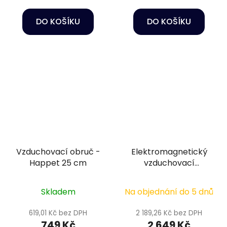
DO KOŠÍKU
DO KOŠÍKU
Vzduchovací obruč -
Elektromagnetický
Happet 25 cm
vzduchovací
kompresor - Hailea
ACO-140
Skladem
Na objednání do 5 dnů
619,01 Kč bez DPH
2 189,26 Kč bez DPH
749 Kč
2 649 Kč