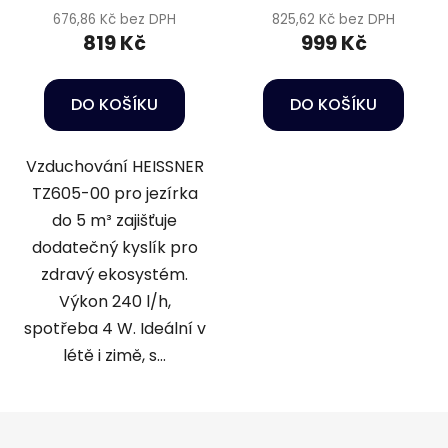
676,86 Kč bez DPH
825,62 Kč bez DPH
819 Kč
999 Kč
DO KOŠÍKU
DO KOŠÍKU
Vzduchování HEISSNER
TZ605-00 pro jezírka
do 5 m³ zajišťuje
dodatečný kyslík pro
zdravý ekosystém.
Výkon 240 l/h,
spotřeba 4 W. Ideální v
létě i zimě, s...
Z