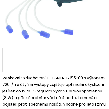
Venkovní vzduchování HEISSNER TZ615-00 s výkonem
720 l/h a čtyřmi výstupy zajišťuje optimální okysličení
jezírek do 12 m³. S regulací výkonu, nízkou spotřebou
(8 W) a příslušenstvím včetně 4 hadic, kamenů a
pojistek proti zpětnému nasátí. Vhodné pro léto i zimu.