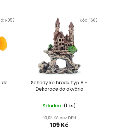
ód:
R053
Kód:
1663
 do
Schody ke hradu Typ A -
Dekorace do akvária
Skladem
(1 ks)
90,08 Kč bez DPH
109 Kč