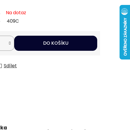
Na dotaz
409C
DO KOŠÍKU
Sdílet
uka