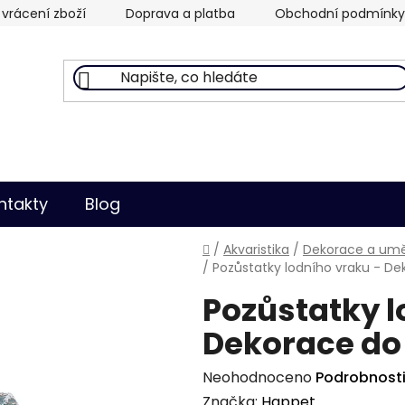
vrácení zboží
Doprava a platba
Obchodní podmínky
ntakty
Blog
Domů
/
Akvaristika
/
Dekorace a uměl
/
Pozůstatky lodního vraku - De
Pozůstatky l
Dekorace do
Průměrné
Neohodnoceno
Podrobnost
hodnocení
Značka:
Happet