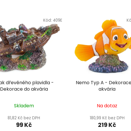
Kód:
409E
K
ak dřevěného plavidla -
Nemo Typ A - Dekorace
Dekorace do akvária
akvária
Skladem
Na dotaz
81,82 Kč bez DPH
180,99 Kč bez DPH
99 Kč
219 Kč