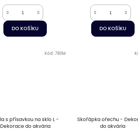
DO KOŠÍKU
DO KOŠÍKU
Kód:
780M
K
la s přísavkou na sklo L -
Skořápka ořechu - Deko
Dekorace do akvária
do akvária