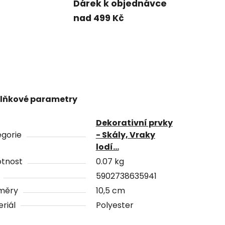
Dárek k objednávce
nad 499 Kč
lňkové parametry
Dekorativní prvky
gorie
- Skály, Vraky
lodí...
tnost
0.07 kg
5902738635941
měry
10,5 cm
riál
Polyester