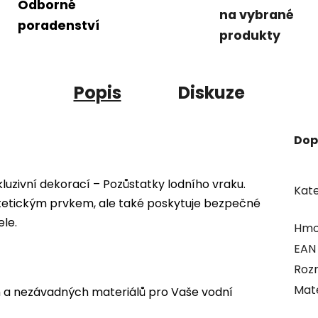
Odborné
na vybrané
poradenství
produkty
Popis
Diskuze
Dop
kluzivní dekorací – Pozůstatky lodního vraku.
Kate
stetickým prvkem, ale také poskytuje bezpečné
ele.
Hmo
EAN
Roz
Mate
a nezávadných materiálů pro Vaše vodní