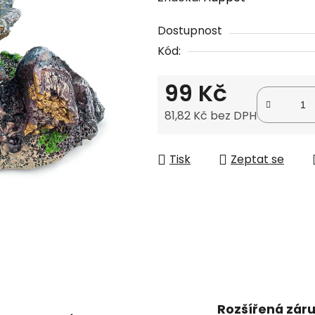
produktu
Dostupnost
je
Kód:
0,0
z
99 Kč
5
hvězdiček.
81,82 Kč bez DPH
Měrná cena:
Tisk
Zeptat se
Rozšířená zár