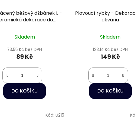
rácený béžový džbánek L -
Plovoucí rybky - Dekora
eramická dekorace do
akvária
akvária
Skladem
Skladem
73,55 Kč bez DPH
123,14 Kč bez DPH
89 Kč
149 Kč
DO KOŠÍKU
DO KOŠÍKU
Kód:
U215
Kó