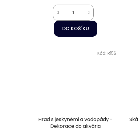
DO KOŠÍKU
Kód:
R156
Hrad s jeskyněmi a vodopády -
Ská
Dekorace do akvária