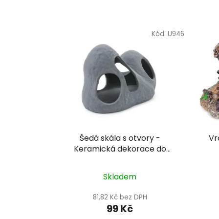
Kód:
U946
Šedá skála s otvory -
Vr
Keramická dekorace do
akvária
Skladem
81,82 Kč bez DPH
99 Kč