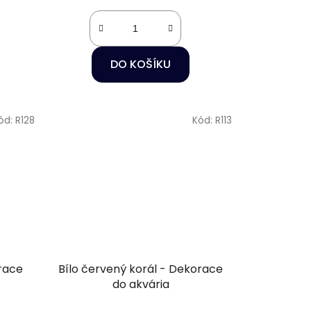
DO KOŠÍKU
ód:
R128
Kód:
R113
race
Bílo červený korál - Dekorace
do akvária