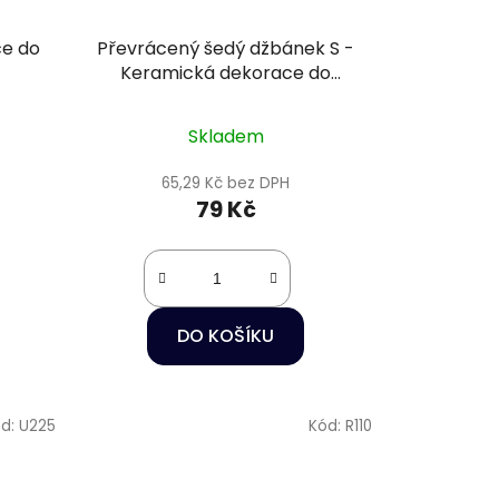
ce do
Převrácený šedý džbánek S -
Keramická dekorace do
akvária
Skladem
65,29 Kč bez DPH
79 Kč
DO KOŠÍKU
d:
U225
Kód:
R110