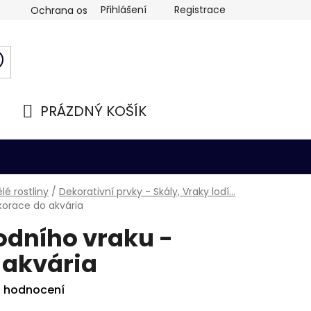
Přihlášení
Registrace
Ochrana osobních údajů
PRÁZDNÝ KOŠÍK
NÁKUPNÍ
KOŠÍK
é rostliny
/
Dekorativní prvky - Skály, Vraky lodí...
korace do akvária
odního vraku -
 akvária
i hodnocení