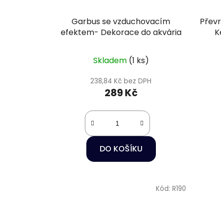
Garbus se vzduchovacím
Přev
efektem- Dekorace do akvária
K
Skladem
(1 ks)
238,84 Kč bez DPH
289 Kč
DO KOŠÍKU
Kód:
R190