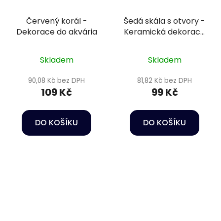
Červený korál -
Šedá skála s otvory -
Dekorace do akvária
Keramická dekorace
do akvária
Skladem
Skladem
90,08 Kč bez DPH
81,82 Kč bez DPH
109 Kč
99 Kč
DO KOŠÍKU
DO KOŠÍKU