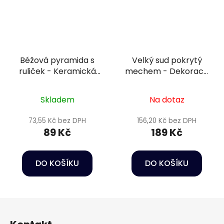
Béžová pyramida s
Velký sud pokrytý
ruliček - Keramická
mechem - Dekorace
dekorace do akvária
do akvária
Skladem
Na dotaz
73,55 Kč bez DPH
156,20 Kč bez DPH
89 Kč
189 Kč
DO KOŠÍKU
DO KOŠÍKU
Z
á