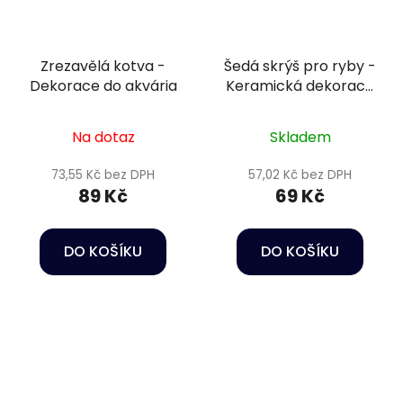
Zrezavělá kotva -
Šedá skrýš pro ryby -
Dekorace do akvária
Keramická dekorace
do akvária
Na dotaz
Skladem
73,55 Kč bez DPH
57,02 Kč bez DPH
89 Kč
69 Kč
DO KOŠÍKU
DO KOŠÍKU