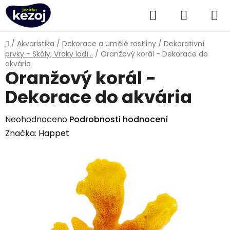
Přejít
Hledat
NÁKUPN
na
obsah
KOŠÍK
Domů
/
Akvaristika
/
Dekorace a umělé rostliny
/
Dekorativní
prvky - Skály, Vraky lodí...
/
Oranžový korál - Dekorace do
akvária
Oranžový korál -
Dekorace do akvária
Průměrné
Neohodnoceno
Podrobnosti hodnocení
hodnocení
Značka:
Happet
produktu
je
0,0
z
5
hvězdiček.