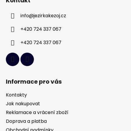
Kontakt
p
a
info
@
jezirkakezoj.cz
t
í
+420 724 337 067
+420 724 337 067
Informace pro vás
Kontakty
Jak nakupovat
Reklamace a vrácení zboží
Doprava a platba
Obchodní podmínky