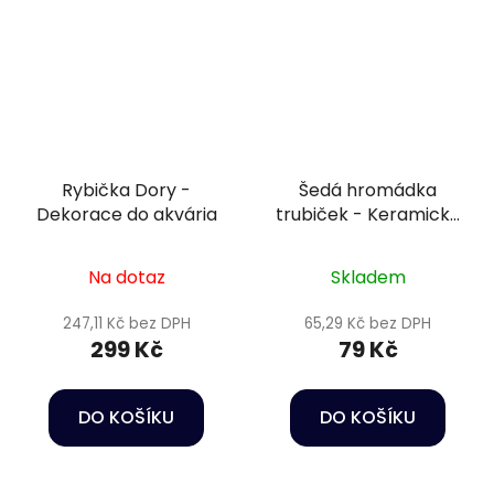
Rybička Dory -
Šedá hromádka
Dekorace do akvária
trubiček - Keramická
dekorace do akvária
Na dotaz
Skladem
247,11 Kč bez DPH
65,29 Kč bez DPH
299 Kč
79 Kč
DO KOŠÍKU
DO KOŠÍKU