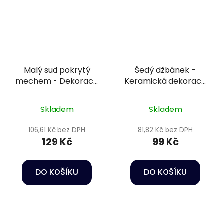
Malý sud pokrytý
Šedý džbánek -
mechem - Dekorace
Keramická dekorace
do akvária
do akvária
Skladem
Skladem
106,61 Kč bez DPH
81,82 Kč bez DPH
129 Kč
99 Kč
DO KOŠÍKU
DO KOŠÍKU