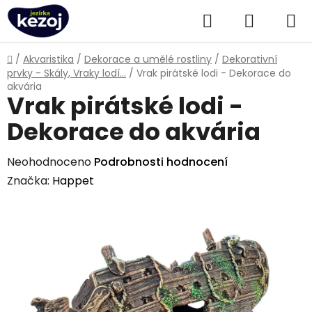
Přejít
Hledat
NÁKUPN
na
obsah
KOŠÍK
Domů
/
Akvaristika
/
Dekorace a umělé rostliny
/
Dekorativní
prvky - Skály, Vraky lodí...
/
Vrak pirátské lodi - Dekorace do
akvária
Vrak pirátské lodi -
Dekorace do akvária
Průměrné
Neohodnoceno
Podrobnosti hodnocení
hodnocení
Značka:
Happet
produktu
je
0,0
z
5
hvězdiček.