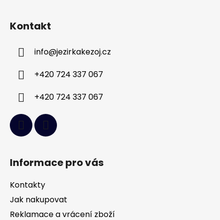
Z
á
Kontakt
p
a
info
@
jezirkakezoj.cz
t
í
+420 724 337 067
+420 724 337 067
Informace pro vás
Kontakty
Jak nakupovat
Reklamace a vrácení zboží