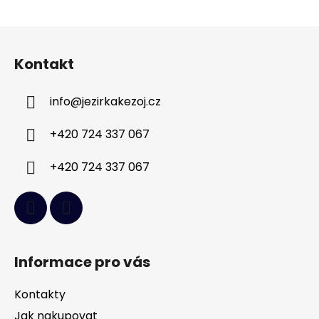
Z
á
Kontakt
p
a
info
@
jezirkakezoj.cz
t
í
+420 724 337 067
+420 724 337 067
Informace pro vás
Kontakty
Jak nakupovat