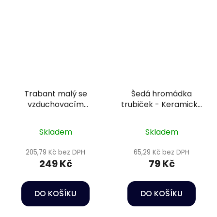
Trabant malý se
Šedá hromádka
vzduchovacím
trubiček - Keramická
efektem - Dekorace
dekorace do akvária
do akvária
Skladem
Skladem
205,79 Kč bez DPH
65,29 Kč bez DPH
249 Kč
79 Kč
DO KOŠÍKU
DO KOŠÍKU