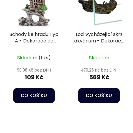
Schody ke hradu Typ
Loď vycházející skrz
A - Dekorace do
akvárium - Dekorace
akvária
do akvária
Skladem
(1 ks)
Skladem
90,08 Kč bez DPH
470,25 Kč bez DPH
109 Kč
569 Kč
DO KOŠÍKU
DO KOŠÍKU