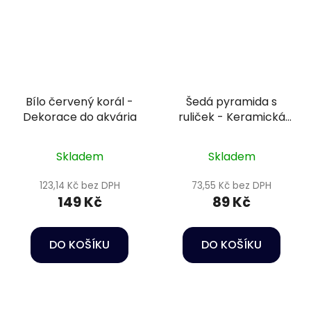
Bílo červený korál -
Šedá pyramida s
Dekorace do akvária
ruliček - Keramická
dekorace do akvária
Skladem
Skladem
123,14 Kč bez DPH
73,55 Kč bez DPH
149 Kč
89 Kč
DO KOŠÍKU
DO KOŠÍKU