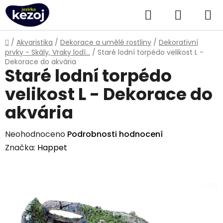
Přejít
Hledat
NÁKUPN
na
obsah
KOŠÍK
Domů
/
Akvaristika
/
Dekorace a umělé rostliny
/
Dekorativní
prvky - Skály, Vraky lodí...
/
Staré lodní torpédo velikost L -
Dekorace do akvária
Staré lodní torpédo
velikost L - Dekorace do
akvária
Průměrné
Neohodnoceno
Podrobnosti hodnocení
hodnocení
Značka:
Happet
produktu
je
0,0
z
5