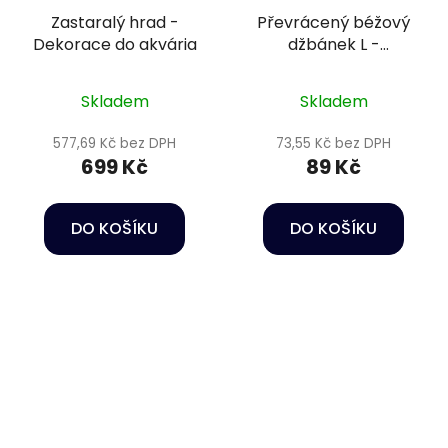
Zastaralý hrad -
Převrácený béžový
Dekorace do akvária
džbánek L -
Keramická dekorace
do akvária
Skladem
Skladem
577,69 Kč bez DPH
73,55 Kč bez DPH
699 Kč
89 Kč
DO KOŠÍKU
DO KOŠÍKU