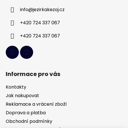
a
info
@
jezirkakezoj.cz
t
í
+420 724 337 067
+420 724 337 067
Informace pro vás
Kontakty
Jak nakupovat
Reklamace a vrácení zboží
Doprava a platba
Obchodní podmínky