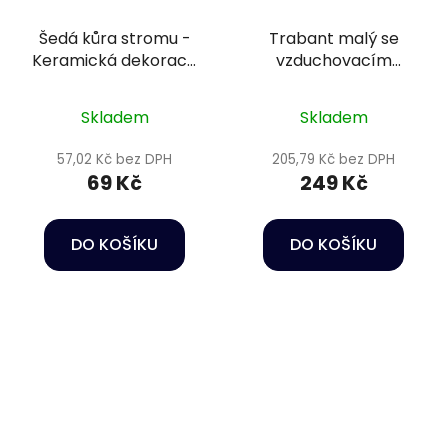
Šedá kůra stromu -
Trabant malý se
Keramická dekorace
vzduchovacím
do akvária
efektem - Dekorace
do akvária
Skladem
Skladem
57,02 Kč bez DPH
205,79 Kč bez DPH
69 Kč
249 Kč
DO KOŠÍKU
DO KOŠÍKU