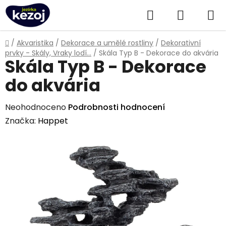
Přejít
Hledat
NÁKUPN
na
obsah
KOŠÍK
Domů
/
Akvaristika
/
Dekorace a umělé rostliny
/
Dekorativní
prvky - Skály, Vraky lodí...
/
Skála Typ B - Dekorace do akvária
Skála Typ B - Dekorace
do akvária
Průměrné
Neohodnoceno
Podrobnosti hodnocení
hodnocení
Značka:
Happet
produktu
je
0,0
z
5
hvězdiček.