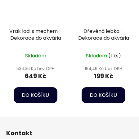
Vrak lodi s mechem -
Dřevěná lebka -
Dekorace do akvária
Dekorace do akvária
Skladem
Skladem
(1 ks)
536,36 Kč bez DPH
164,46 Kč bez DPH
649 Kč
199 Kč
DO KOŠÍKU
DO KOŠÍKU
Z
á
Kontakt
p