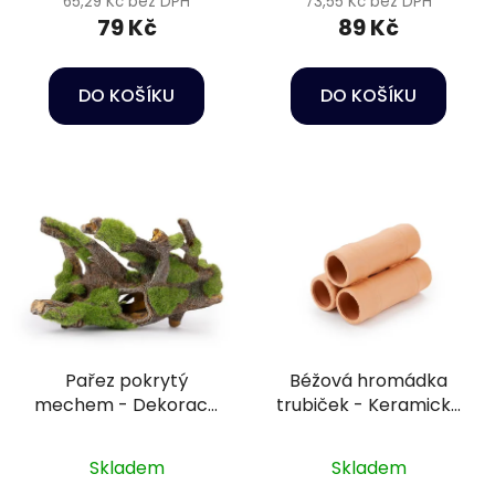
65,29 Kč bez DPH
73,55 Kč bez DPH
79 Kč
89 Kč
DO KOŠÍKU
DO KOŠÍKU
Pařez pokrytý
Béžová hromádka
mechem - Dekorace
trubiček - Keramická
do akvária
dekorace do akvária
Skladem
Skladem