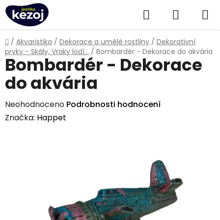
Přejít
Hledat
NÁKUPN
na
obsah
KOŠÍK
Domů
/
Akvaristika
/
Dekorace a umělé rostliny
/
Dekorativní
prvky - Skály, Vraky lodí...
/
Bombardér - Dekorace do akvária
Bombardér - Dekorace
do akvária
Průměrné
Neohodnoceno
Podrobnosti hodnocení
hodnocení
Značka:
Happet
produktu
je
0,0
z
5
hvězdiček.