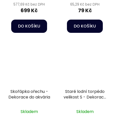
577,69 Kč bez DPH
65,29 Kč bez DPH
699 Kč
79 Kč
DO KOŠÍKU
DO KOŠÍKU
Skořápka ořechu -
Staré lodní torpédo
Dekorace do akvária
velikost S - Dekorace
do akvária
Skladem
Skladem