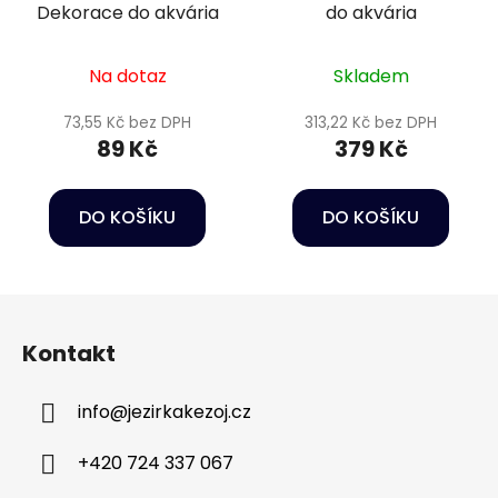
Dekorace do akvária
do akvária
Na dotaz
Skladem
73,55 Kč bez DPH
313,22 Kč bez DPH
89 Kč
379 Kč
DO KOŠÍKU
DO KOŠÍKU
Z
á
Kontakt
p
a
info
@
jezirkakezoj.cz
t
í
+420 724 337 067