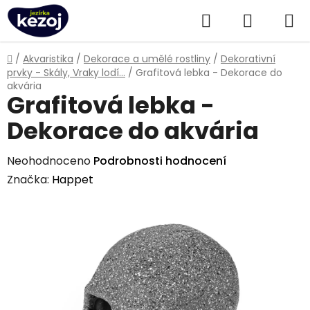
Přejít
Hledat
NÁKUPN
na
obsah
KOŠÍK
Domů
/
Akvaristika
/
Dekorace a umělé rostliny
/
Dekorativní
prvky - Skály, Vraky lodí...
/
Grafitová lebka - Dekorace do
akvária
Grafitová lebka -
Dekorace do akvária
Průměrné
Neohodnoceno
Podrobnosti hodnocení
hodnocení
Značka:
Happet
produktu
je
0,0
z
5
hvězdiček.