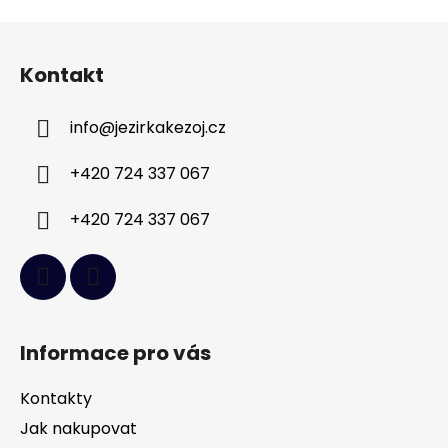
Z
á
Kontakt
p
a
info
@
jezirkakezoj.cz
t
í
+420 724 337 067
+420 724 337 067
Informace pro vás
Kontakty
Jak nakupovat