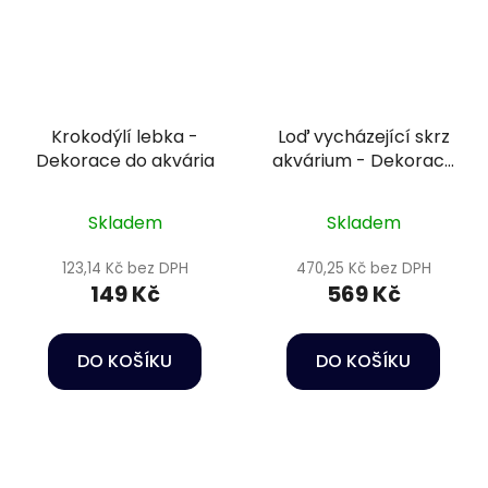
Krokodýlí lebka -
Loď vycházející skrz
Dekorace do akvária
akvárium - Dekorace
do akvária
Skladem
Skladem
123,14 Kč bez DPH
470,25 Kč bez DPH
149 Kč
569 Kč
DO KOŠÍKU
DO KOŠÍKU