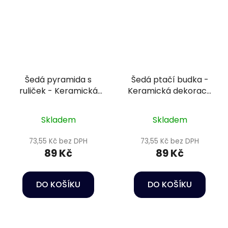
Šedá pyramida s
Šedá ptačí budka -
ruliček - Keramická
Keramická dekorace
dekorace do akvária
do akvária
Skladem
Skladem
73,55 Kč bez DPH
73,55 Kč bez DPH
89 Kč
89 Kč
DO KOŠÍKU
DO KOŠÍKU