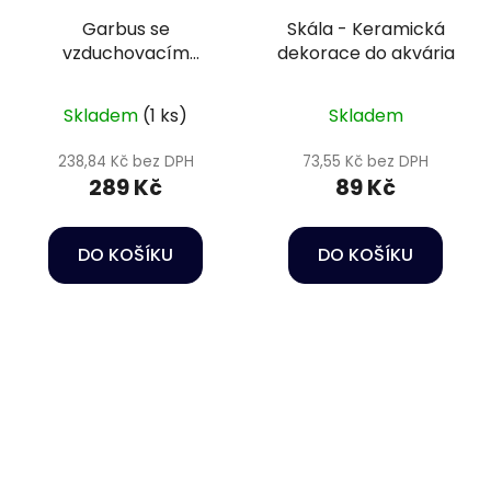
Garbus se
Skála - Keramická
vzduchovacím
dekorace do akvária
efektem- Dekorace
do akvária
Skladem
(1 ks)
Skladem
238,84 Kč bez DPH
73,55 Kč bez DPH
289 Kč
89 Kč
DO KOŠÍKU
DO KOŠÍKU