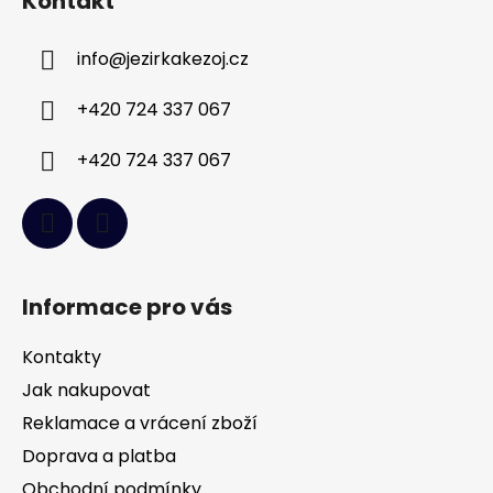
Kontakt
p
a
info
@
jezirkakezoj.cz
t
í
+420 724 337 067
+420 724 337 067
Informace pro vás
Kontakty
Jak nakupovat
Reklamace a vrácení zboží
Doprava a platba
Obchodní podmínky