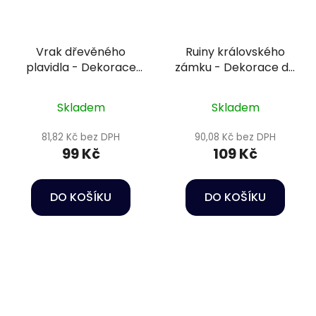
Vrak dřevěného
Ruiny královského
plavidla - Dekorace
zámku - Dekorace do
do akvária
akvária
Skladem
Skladem
81,82 Kč bez DPH
90,08 Kč bez DPH
99 Kč
109 Kč
DO KOŠÍKU
DO KOŠÍKU