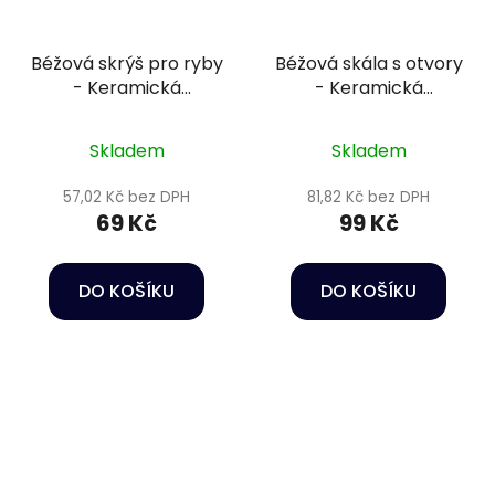
Béžová skrýš pro ryby
Béžová skála s otvory
- Keramická
- Keramická
dekorace do akvária
dekorace do akvária
Skladem
Skladem
57,02 Kč bez DPH
81,82 Kč bez DPH
69 Kč
99 Kč
DO KOŠÍKU
DO KOŠÍKU