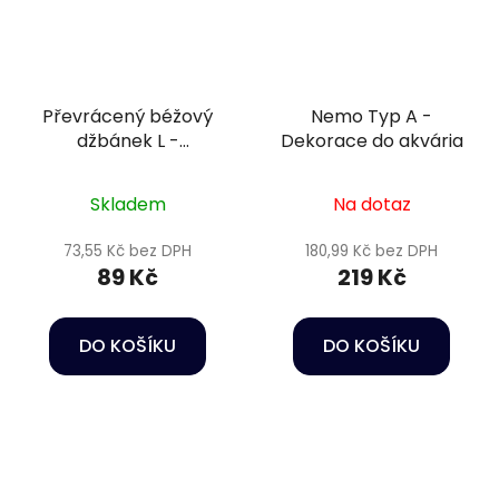
Převrácený béžový
Nemo Typ A -
džbánek L -
Dekorace do akvária
Keramická dekorace
do akvária
Skladem
Na dotaz
73,55 Kč bez DPH
180,99 Kč bez DPH
89 Kč
219 Kč
DO KOŠÍKU
DO KOŠÍKU