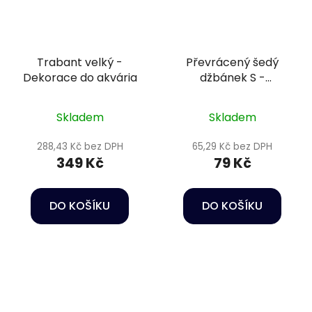
Trabant velký -
Převrácený šedý
Dekorace do akvária
džbánek S -
Keramická dekorace
do akvária
Skladem
Skladem
288,43 Kč bez DPH
65,29 Kč bez DPH
349 Kč
79 Kč
DO KOŠÍKU
DO KOŠÍKU