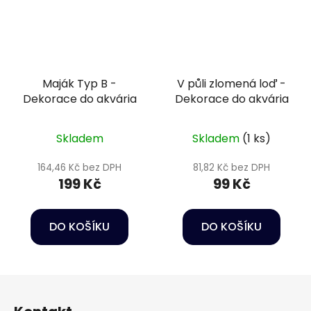
Maják Typ B -
V půli zlomená loď -
Dekorace do akvária
Dekorace do akvária
Skladem
Skladem
(1 ks)
164,46 Kč bez DPH
81,82 Kč bez DPH
199 Kč
99 Kč
DO KOŠÍKU
DO KOŠÍKU
Z
á