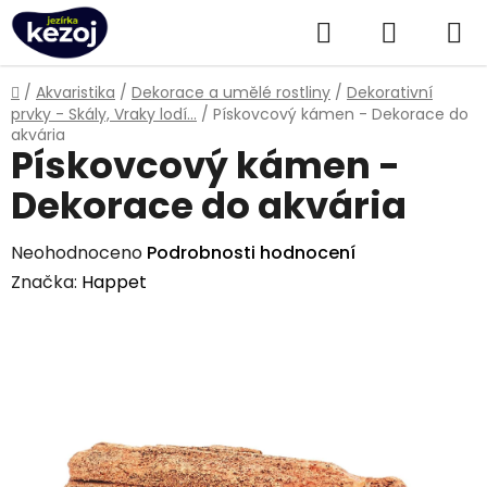
Přejít
Hledat
NÁKUPN
na
obsah
KOŠÍK
Domů
/
Akvaristika
/
Dekorace a umělé rostliny
/
Dekorativní
prvky - Skály, Vraky lodí...
/
Pískovcový kámen - Dekorace do
akvária
Pískovcový kámen -
Dekorace do akvária
Průměrné
Neohodnoceno
Podrobnosti hodnocení
hodnocení
Značka:
Happet
produktu
je
0,0
z
5
hvězdiček.