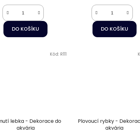
DO KOŠÍKU
DO KOŠÍKU
Kód:
R111
utí lebka - Dekorace do
Plovoucí rybky - Dekora
akvária
akvária