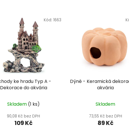
Kód:
1663
K
chody ke hradu Typ A -
Dýně - Keramická dekora
Dekorace do akvária
akvária
Skladem
(1 ks)
Skladem
90,08 Kč bez DPH
73,55 Kč bez DPH
109 Kč
89 Kč