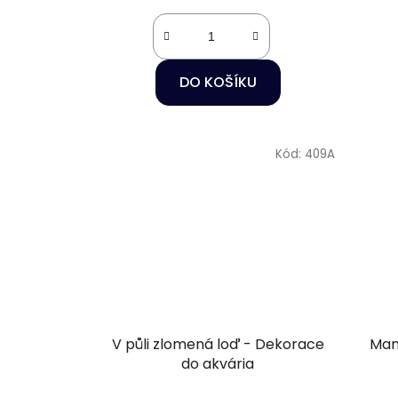
DO KOŠÍKU
Kód:
409A
V půli zlomená loď - Dekorace
Mam
do akvária