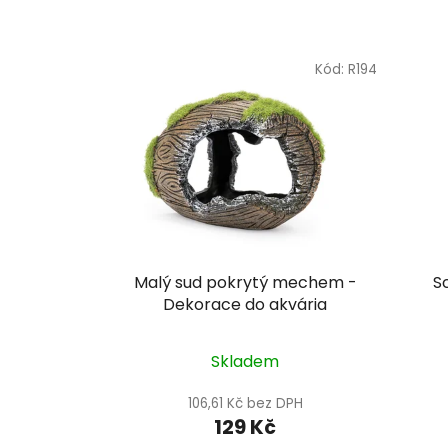
Kód:
R194
Malý sud pokrytý mechem -
S
Dekorace do akvária
Skladem
106,61 Kč bez DPH
129 Kč