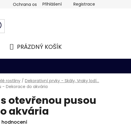
Přihlášení
Registrace
Ochrana osobních údajů
PRÁZDNÝ KOŠÍK
NÁKUPNÍ
KOŠÍK
é rostliny
/
Dekorativní prvky - Skály, Vraky lodí...
u - Dekorace do akvária
 s otevřenou pusou
o akvária
i hodnocení