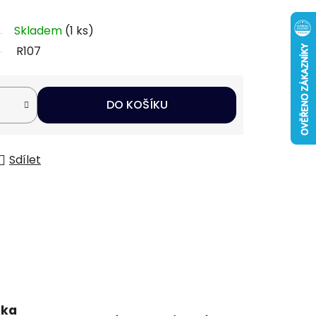
Skladem
(1 ks)
R107
DO KOŠÍKU
Sdílet
uka