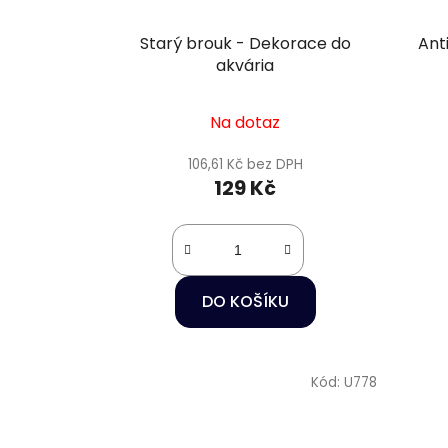
Starý brouk - Dekorace do
Ant
akvária
Na dotaz
106,61 Kč bez DPH
129 Kč
DO KOŠÍKU
Kód:
U778