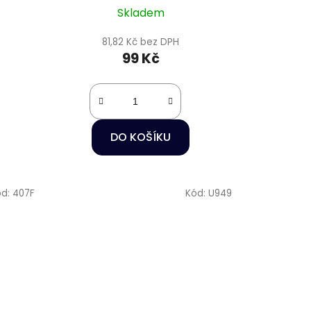
Skladem
81,82 Kč bez DPH
99 Kč
DO KOŠÍKU
ód:
407F
Kód:
U949