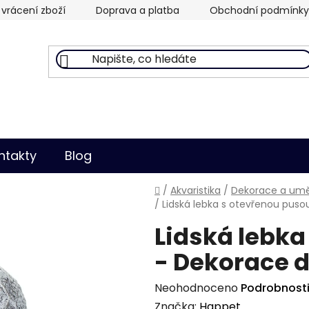
vrácení zboží
Doprava a platba
Obchodní podmínky
ntakty
Blog
Domů
/
Akvaristika
/
Dekorace a uměl
/
Lidská lebka s otevřenou puso
Lidská lebka
- Dekorace d
Průměrné
Neohodnoceno
Podrobnost
hodnocení
Značka:
Happet