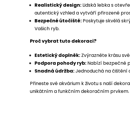
Realistický design:
Lidská lebka s otevř
autentický vzhled a vytváří přirozené pro
Bezpečné útočiště:
Poskytuje skvělá skr
Vašich ryb.
Proč vybrat tuto dekoraci?
Estetický doplněk:
Zvýrazněte krásu své
Podpora pohody ryb:
Nabízí bezpečné pr
Snadná údržba:
Jednoduchá na čištění a
Přineste své akvárium k životu s naší dekora
unikátním a funkčním dekoračním prvkem.