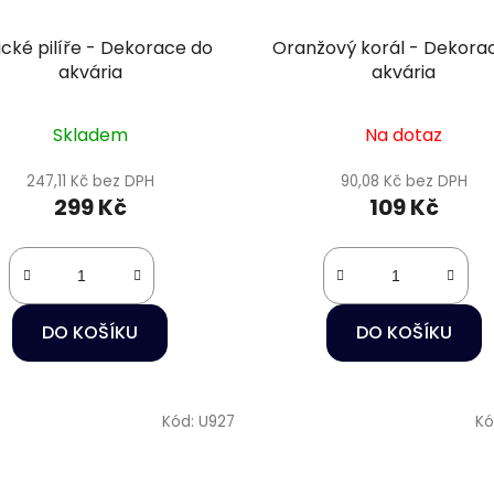
ické pilíře - Dekorace do
Oranžový korál - Dekora
akvária
akvária
Skladem
Na dotaz
247,11 Kč bez DPH
90,08 Kč bez DPH
299 Kč
109 Kč
DO KOŠÍKU
DO KOŠÍKU
Kód:
U927
Kó