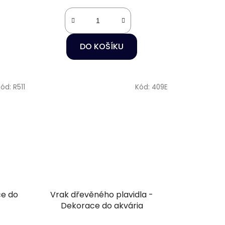
DO KOŠÍKU
Kód:
R511
Kód:
409E
ce do
Vrak dřevěného plavidla -
Dekorace do akvária