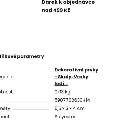
Dárek k objednávce
nad 499 Kč
lňkové parametry
Dekorativní prvky
gorie
- Skály, Vraky
lodí...
tnost
0.03 kg
5907708630414
měry
5,5 x 3 x 4 cm
riál
Polyester