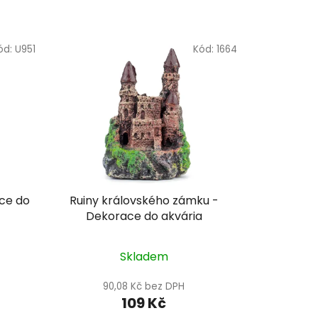
ód:
U951
Kód:
1664
ce do
Ruiny královského zámku -
Dekorace do akvária
Skladem
90,08 Kč bez DPH
109 Kč