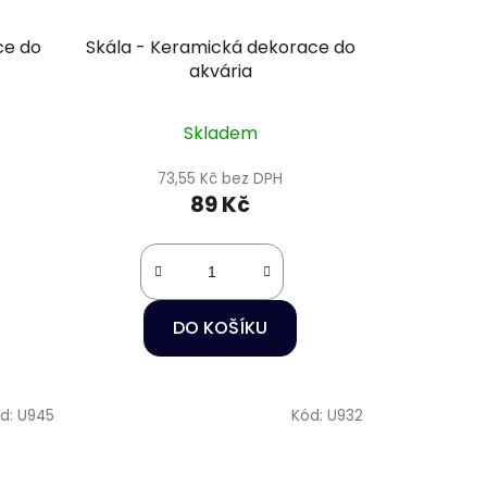
ce do
Skála - Keramická dekorace do
akvária
Skladem
73,55 Kč bez DPH
89 Kč
DO KOŠÍKU
d:
U945
Kód:
U932