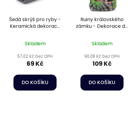
Šedá skrýš pro ryby -
Ruiny královského
Keramická dekorace
zámku - Dekorace do
do akvária
akvária
Skladem
Skladem
57,02 Kč bez DPH
90,08 Kč bez DPH
69 Kč
109 Kč
DO KOŠÍKU
DO KOŠÍKU