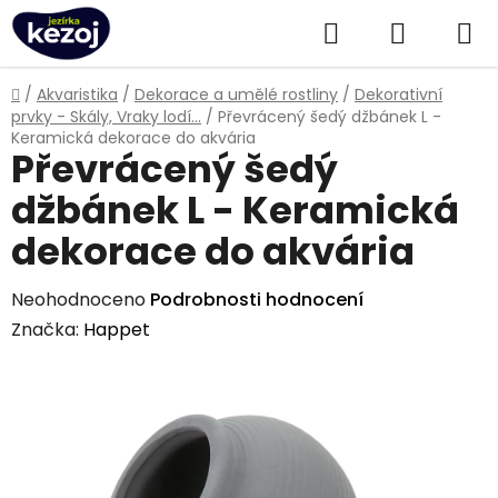
Přejít
Hledat
NÁKUPN
na
obsah
KOŠÍK
Domů
/
Akvaristika
/
Dekorace a umělé rostliny
/
Dekorativní
prvky - Skály, Vraky lodí...
/
Převrácený šedý džbánek L -
Keramická dekorace do akvária
Převrácený šedý
džbánek L - Keramická
dekorace do akvária
Průměrné
Neohodnoceno
Podrobnosti hodnocení
hodnocení
Značka:
Happet
produktu
je
0,0
z
5