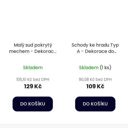
Malý sud pokrytý
Schody ke hradu Typ
mechem - Dekorace
A - Dekorace do
do akvária
akvária
Skladem
Skladem
(1 ks)
106,61 Kč bez DPH
90,08 Kč bez DPH
129 Kč
109 Kč
DO KOŠÍKU
DO KOŠÍKU
Z