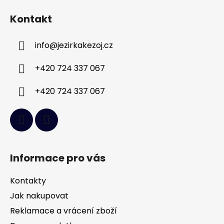
á
Kontakt
p
a
info
@
jezirkakezoj.cz
t
í
+420 724 337 067
+420 724 337 067
Informace pro vás
Kontakty
Jak nakupovat
Reklamace a vrácení zboží