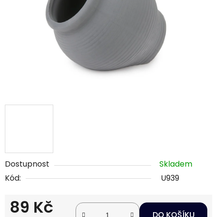
hvězdiček.
Dostupnost
Skladem
Kód:
U939
89 Kč
DO KOŠÍKU