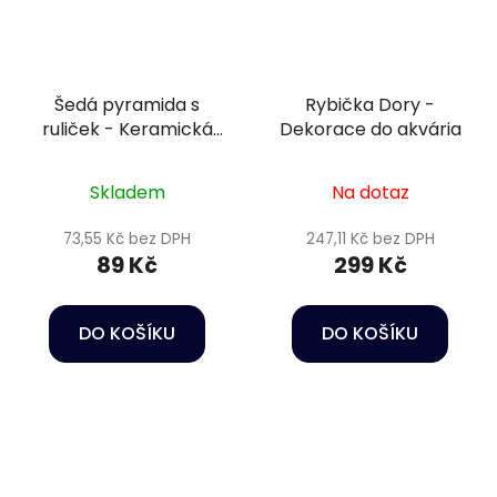
Šedá pyramida s
Rybička Dory -
ruliček - Keramická
Dekorace do akvária
dekorace do akvária
Skladem
Na dotaz
73,55 Kč bez DPH
247,11 Kč bez DPH
89 Kč
299 Kč
DO KOŠÍKU
DO KOŠÍKU