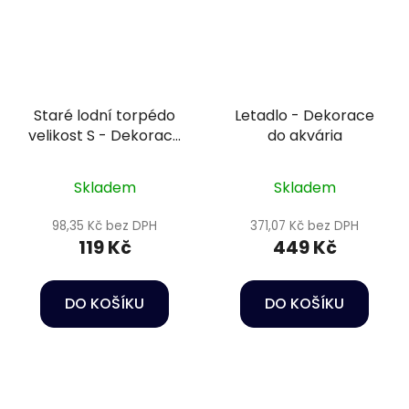
Staré lodní torpédo
Letadlo - Dekorace
velikost S - Dekorace
do akvária
do akvária
Skladem
Skladem
98,35 Kč bez DPH
371,07 Kč bez DPH
119 Kč
449 Kč
DO KOŠÍKU
DO KOŠÍKU