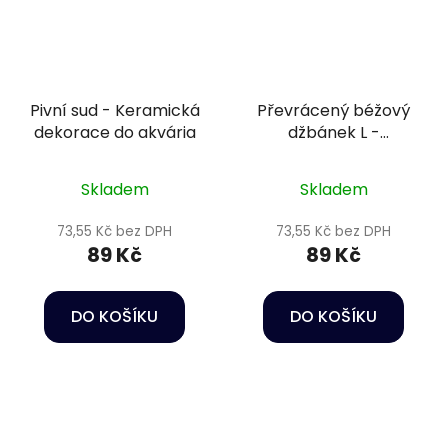
Pivní sud - Keramická
Převrácený béžový
dekorace do akvária
džbánek L -
Keramická dekorace
do akvária
Skladem
Skladem
73,55 Kč bez DPH
73,55 Kč bez DPH
89 Kč
89 Kč
DO KOŠÍKU
DO KOŠÍKU