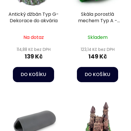
Antický džbán Typ G-
Skála porostlá
Dekorace do akvária
mechem Typ A -
Dekorace do akvária
Na dotaz
Skladem
114,88 Kč bez DPH
123,14 Kč bez DPH
139 Kč
149 Kč
DO KOŠÍKU
DO KOŠÍKU