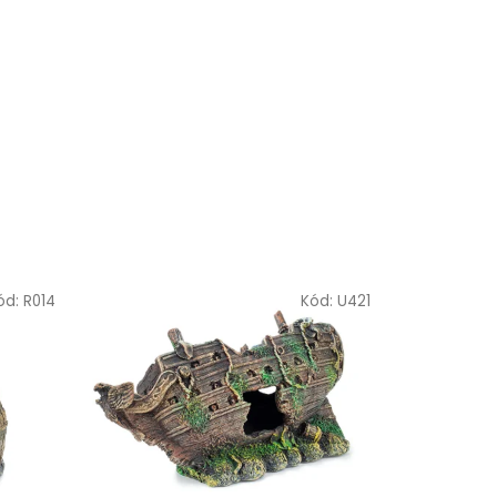
ód:
R014
Kód:
U421