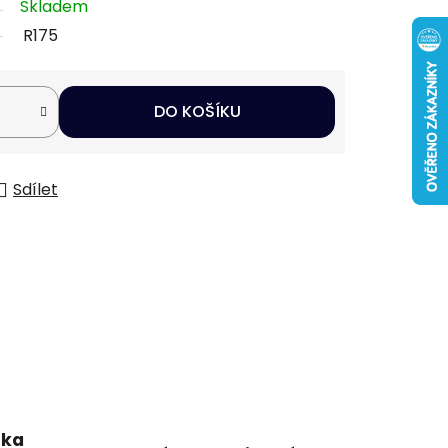
Skladem
R175
DO KOŠÍKU
Sdílet
uka