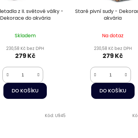
letadla z II. světové války -
Staré pivní sudy - Dekora
Dekorace do akvária
akvária
Skladem
Na dotaz
230,58 Kč bez DPH
230,58 Kč bez DPH
279 Kč
279 Kč
DO KOŠÍKU
DO KOŠÍKU
Kód:
U945
Kó