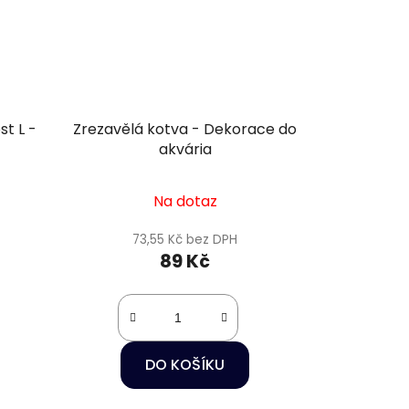
st L -
Zrezavělá kotva - Dekorace do
a
akvária
Na dotaz
73,55 Kč bez DPH
89 Kč
DO KOŠÍKU