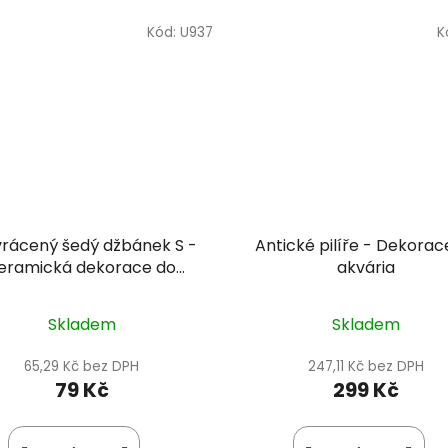
Kód:
U937
K
vrácený šedý džbánek S -
Antické pilíře - Dekorac
eramická dekorace do
akvária
akvária
Skladem
Skladem
65,29 Kč bez DPH
247,11 Kč bez DPH
79 Kč
299 Kč