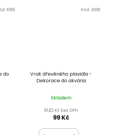
ód:
R190
Kód:
409E
e do
Vrak dřevěného plavidla -
Dekorace do akvária
Skladem
81,82 Kč bez DPH
99 Kč