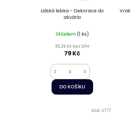
Lidská lebka - Dekorace do
Vrak 
akvária
Skladem
(1 ks)
65,29 Kč bez DPH
79 Kč
DO KOŠÍKU
Kód:
U777