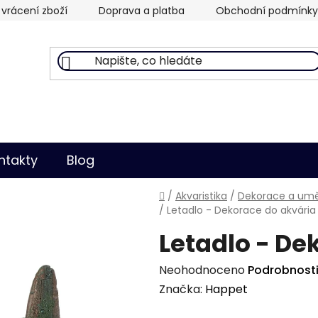
vrácení zboží
Doprava a platba
Obchodní podmínky
ntakty
Blog
Domů
/
Akvaristika
/
Dekorace a uměl
/
Letadlo - Dekorace do akvária
Letadlo - De
Průměrné
Neohodnoceno
Podrobnost
hodnocení
Značka:
Happet
produktu