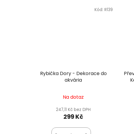
Kód:
R139
Rybička Dory - Dekorace do
Pře
akvária
K
Na dotaz
247,11 Kč bez DPH
299 Kč