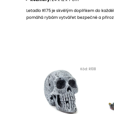
Letadlo R175 je skvělým doplňkem do každéh
pomáhá rybám vytvářet bezpečné a přiroze
Kód:
R108