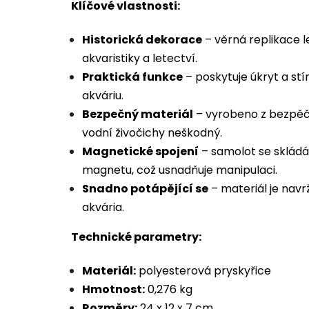
Klíčové vlastnosti:
Historická dekorace
– věrná replikace l
akvaristiky a letectví.
Praktická funkce
– poskytuje úkryt a stí
akváriu.
Bezpečný materiál
– vyrobeno z bezpěčné
vodní živočichy neškodný.
Magnetické spojení
– samolot se skládá 
magnetu, což usnadňuje manipulaci.
Snadno potápějící se
– materiál je navr
akvária.
Technické parametry:
Materiál:
polyesterová pryskyřice
Hmotnost:
0,276 kg
Rozměry:
24 x 12 x 7 cm