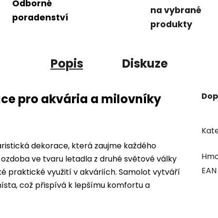
Odborné
na vybrané
poradenství
produkty
Popis
Diskuze
Dop
ce pro akvária a milovníky
Kate
varistická dekorace, která zaujme každého
Hmo
á ozdoba ve tvaru letadla z druhé světové války
EAN
ké praktické využití v akváriích. Samolot vytváří
místa, což přispívá k lepšímu komfortu a