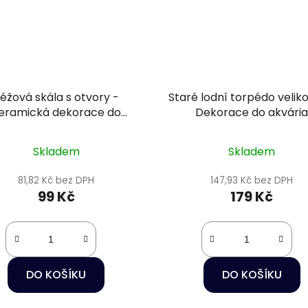
éžová skála s otvory -
Staré lodní torpédo veliko
eramická dekorace do
Dekorace do akvári
akvária
Skladem
Skladem
81,82 Kč bez DPH
147,93 Kč bez DPH
99 Kč
179 Kč
DO KOŠÍKU
DO KOŠÍKU