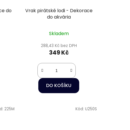
ce do
Vrak pirátské lodi - Dekorace
do akvária
Skladem
288,43 Kč bez DPH
349 Kč
DO KOŠÍKU
d:
225M
Kód:
U250S