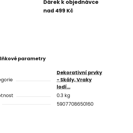
Dárek k objednávce
nad 499 Kč
lňkové parametry
Dekorativní prvky
gorie
- Skály, Vraky
lodí...
tnost
0.3 kg
5907708650160