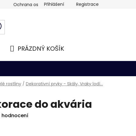
Přihlášení
Registrace
Ochrana osobních údajů
PRÁZDNÝ KOŠÍK
NÁKUPNÍ
KOŠÍK
é rostliny
/
Dekorativní prvky - Skály, Vraky lodí...
korace do akvária
i hodnocení