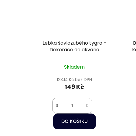
Lebka šavlozubého tygra -
B
Dekorace do akvária
K
Skladem
123,14 Kč bez DPH
149 Kč
DO KOŠÍKU