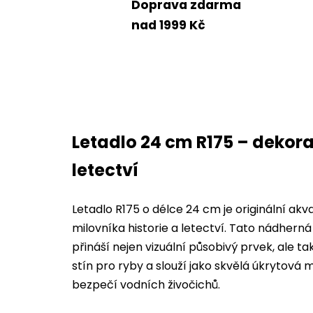
Doprava zdarma
nad 1999 Kč
Letadlo 24 cm R175 – dekora
letectví
Letadlo R175 o délce 24 cm je originální ak
milovníka historie a letectví. Tato nádhern
přináší nejen vizuální působivý prvek, ale ta
stín pro ryby a slouží jako skvělá úkrytová 
bezpečí vodních živočichů.