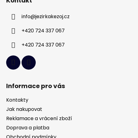
Kontakt
p
a
info
@
jezirkakezoj.cz
t
í
+420 724 337 067
+420 724 337 067
Informace pro vás
Kontakty
Jak nakupovat
Reklamace a vrácení zboží
Doprava a platba
Obchodní podmínky