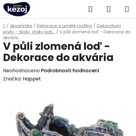
Přejít
Hledat
NÁKUPN
na
obsah
KOŠÍK
Domů
/
Akvaristika
/
Dekorace a umělé rostliny
/
Dekorativní
prvky - Skály, Vraky lodí...
/
V půli zlomená loď - Dekorace do
akvária
V půli zlomená loď -
Dekorace do akvária
Průměrné
Neohodnoceno
Podrobnosti hodnocení
hodnocení
Značka:
Happet
produktu
je
0,0
z
5
hvězdiček.