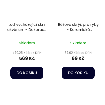
Loď vycházející skrz
Béžová skrýš pro ryby
akvárium - Dekorace
- Keramická
do akvária
dekorace do akvária
Skladem
Skladem
470,25 Kč bez DPH
57,02 Kč bez DPH
569 Kč
69 Kč
DO KOŠÍKU
DO KOŠÍKU