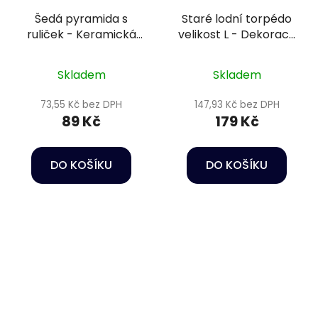
Šedá pyramida s
Staré lodní torpédo
ruliček - Keramická
velikost L - Dekorace
dekorace do akvária
do akvária
Skladem
Skladem
73,55 Kč bez DPH
147,93 Kč bez DPH
89 Kč
179 Kč
DO KOŠÍKU
DO KOŠÍKU