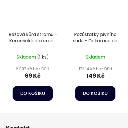
Béžová kůra stromu -
Pozůstatky pivního
Keramická dekorace
sudu - Dekorace do
do akvária
akvária
Skladem
(1 ks)
Skladem
57,02 Kč bez DPH
123,14 Kč bez DPH
69 Kč
149 Kč
DO KOŠÍKU
DO KOŠÍKU
Z
á