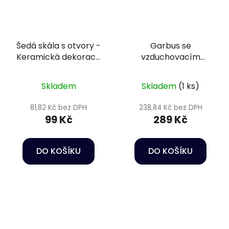
Šedá skála s otvory -
Garbus se
Keramická dekorace
vzduchovacím
do akvária
efektem- Dekorace
do akvária
Skladem
Skladem
(1 ks)
81,82 Kč bez DPH
238,84 Kč bez DPH
99 Kč
289 Kč
DO KOŠÍKU
DO KOŠÍKU