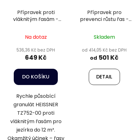
Přípravek proti
Přípravek pro
vláknitým řasám -
prevenci růstu řas -
Heissner TZ752-00
Fosfoff Pond
Na dotaz
Skladem
536,36 Kč bez DPH
od 414,05 Kč bez DPH
649 Kč
501 Kč
od
DO KOŠÍKU
DETAIL
Rychle působící
granulát HEISSNER
TZ752-00 proti
vláknitým řasám pro
jezírka do 12 m³.
Okamžitý účinek – řasy