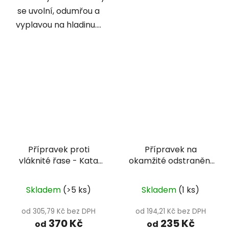
se uvolní, odumřou a
vyplavou na hladinu....
Přípravek proti
Přípravek na
vláknité řase - Kata
okamžité odstranění
Pond
řas - Attack Pond
Skladem
(>5 ks)
Skladem
(1 ks)
od 305,79 Kč bez DPH
od 194,21 Kč bez DPH
370 Kč
235 Kč
od
od