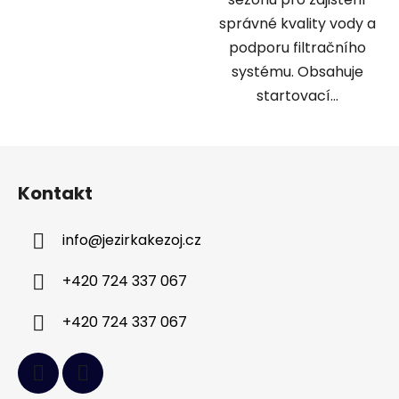
správné kvality vody a
podporu filtračního
systému. Obsahuje
startovací...
Z
á
Kontakt
p
a
info
@
jezirkakezoj.cz
t
í
+420 724 337 067
+420 724 337 067