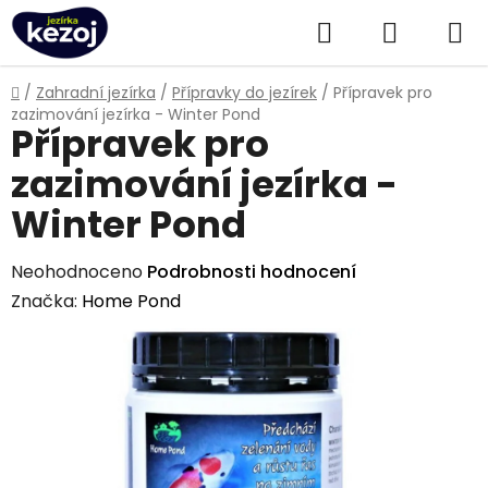
Přejít
Hledat
NÁKUPN
na
obsah
KOŠÍK
Domů
/
Zahradní jezírka
/
Přípravky do jezírek
/
Přípravek pro
zazimování jezírka - Winter Pond
Přípravek pro
zazimování jezírka -
Winter Pond
Průměrné
Neohodnoceno
Podrobnosti hodnocení
hodnocení
Značka:
Home Pond
produktu
je
0,0
z
5
hvězdiček.