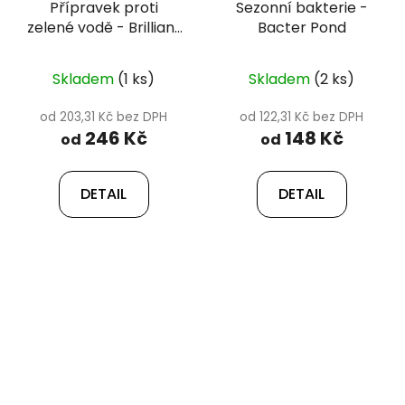
Přípravek proti
Sezonní bakterie -
zelené vodě - Brilliant
Bacter Pond
Pond
Skladem
(1 ks)
Skladem
(2 ks)
od 203,31 Kč bez DPH
od 122,31 Kč bez DPH
246 Kč
148 Kč
od
od
DETAIL
DETAIL