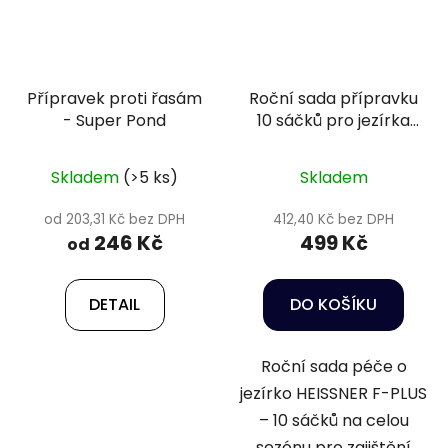
Přípravek proti řasám
Roční sada přípravku
- Super Pond
10 sáčků pro jezírka
do 40 m3 - Heissner
F-PLUS
Skladem
(>5 ks)
Skladem
od 203,31 Kč bez DPH
412,40 Kč bez DPH
246 Kč
499 Kč
od
DETAIL
DO KOŠÍKU
Roční sada péče o
jezírko HEISSNER F-PLUS
– 10 sáčků na celou
sezónu pro zajištění