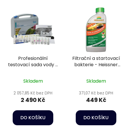
Profesionální
Filtrační a startovací
testovací sada vody -
bakterie - Heissner
Oase AquaActiv
TZ755-00
Water Analysis Profi-
Skladem
Skladem
Set
2 057,85 Kč bez DPH
371,07 Kč bez DPH
2 490 Kč
449 Kč
DO KOŠÍKU
DO KOŠÍKU