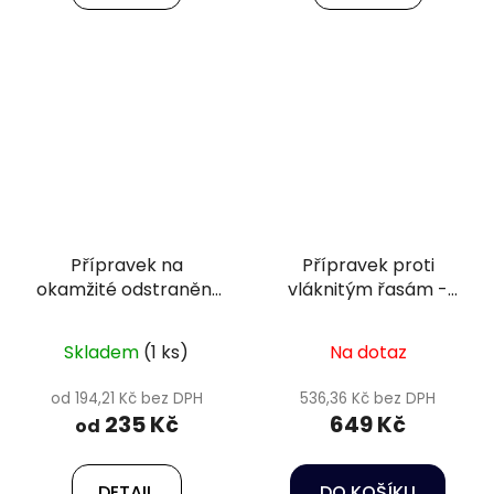
Přípravek na
Přípravek proti
okamžité odstranění
vláknitým řasám -
řas - Attack Pond
Heissner TZ752-00
Skladem
(1 ks)
Na dotaz
od 194,21 Kč bez DPH
536,36 Kč bez DPH
235 Kč
649 Kč
od
DETAIL
DO KOŠÍKU