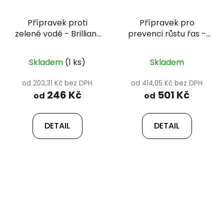
Přípravek proti
Přípravek pro
zelené vodě - Brilliant
prevenci růstu řas -
Pond
Fosfoff Pond
Skladem
(1 ks)
Skladem
od 203,31 Kč bez DPH
od 414,05 Kč bez DPH
246 Kč
501 Kč
od
od
DETAIL
DETAIL