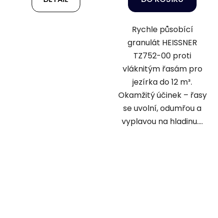
Rychle působící
granulát HEISSNER
TZ752-00 proti
vláknitým řasám pro
jezírka do 12 m³.
Okamžitý účinek – řasy
se uvolní, odumřou a
vyplavou na hladinu....