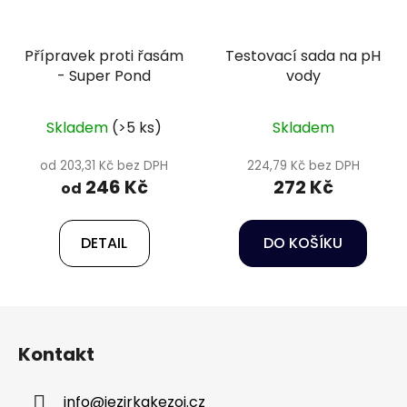
Přípravek proti řasám
Testovací sada na pH
- Super Pond
vody
Skladem
(>5 ks)
Skladem
od 203,31 Kč bez DPH
224,79 Kč bez DPH
246 Kč
272 Kč
od
DETAIL
DO KOŠÍKU
Z
á
Kontakt
p
a
info
@
jezirkakezoj.cz