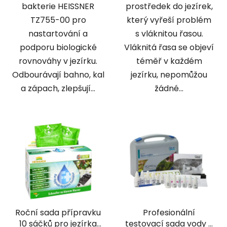
bakterie HEISSNER
prostředek do jezírek,
TZ755-00 pro
který vyřeší problém
nastartování a
s vláknitou řasou.
podporu biologické
Vláknitá řasa se objeví
rovnováhy v jezírku.
téměř v každém
Odbourávají bahno, kal
jezírku, nepomůžou
a zápach, zlepšují...
žádné...
Roční sada přípravku
Profesionální
10 sáčků pro jezírka
testovací sada vody -