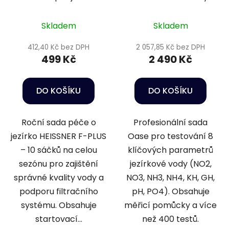
do 40 m3 - Heissner
Oase AquaActiv
F-PLUS
Water Analysis Profi-
Skladem
Skladem
Set
412,40 Kč bez DPH
2 057,85 Kč bez DPH
499 Kč
2 490 Kč
DO KOŠÍKU
DO KOŠÍKU
Roční sada péče o
Profesionální sada
jezírko HEISSNER F-PLUS
Oase pro testování 8
– 10 sáčků na celou
klíčových parametrů
sezónu pro zajištění
jezírkové vody (NO2,
správné kvality vody a
NO3, NH3, NH4, KH, GH,
podporu filtračního
pH, PO4). Obsahuje
systému. Obsahuje
měřicí pomůcky a více
startovací...
než 400 testů.