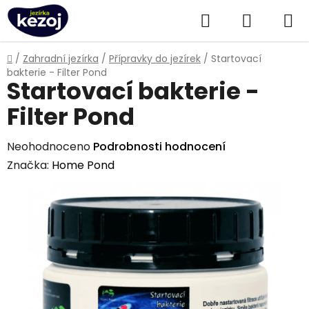
Přejít
Hledat
NÁKUPN
na
obsah
KOŠÍK
Domů
/
Zahradní jezírka
/
Přípravky do jezírek
/
Startovací
bakterie - Filter Pond
Startovací bakterie -
Filter Pond
Průměrné
Neohodnoceno
Podrobnosti hodnocení
hodnocení
Značka:
Home Pond
produktu
je
0,0
z
5
hvězdiček.