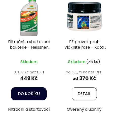
Filtrační a startovací
Přípravek proti
bakterie - Heissner
vláknité řase - Kata
TZ755-00
Pond
Skladem
Skladem
(>5 ks)
371,07 Kč bez DPH
od 305,79 Kč bez DPH
449 Kč
370 Kč
od
DO KOŠÍKU
DETAIL
Filtrační a startovací
Ověřený a účinný