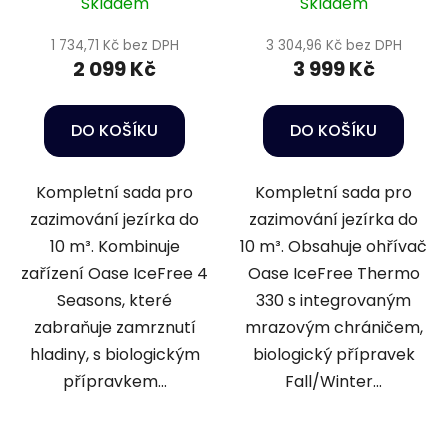
Skladem
Skladem
1 734,71 Kč bez DPH
3 304,96 Kč bez DPH
2 099 Kč
3 999 Kč
DO KOŠÍKU
DO KOŠÍKU
Kompletní sada pro
Kompletní sada pro
zazimování jezírka do
zazimování jezírka do
10 m³. Kombinuje
10 m³. Obsahuje ohřívač
zařízení Oase IceFree 4
Oase IceFree Thermo
Seasons, které
330 s integrovaným
zabraňuje zamrznutí
mrazovým chráničem,
hladiny, s biologickým
biologický přípravek
přípravkem...
Fall/Winter...