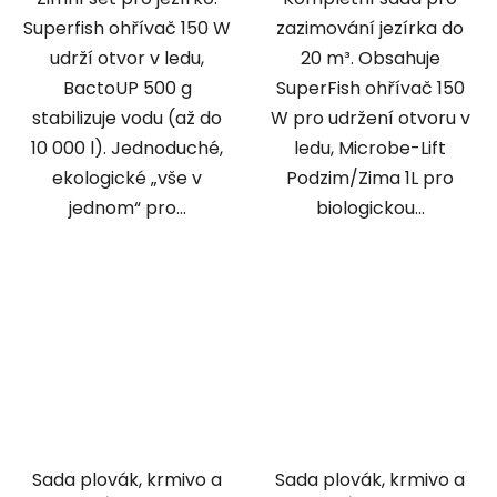
Superfish ohřívač 150 W
zazimování jezírka do
udrží otvor v ledu,
20 m³. Obsahuje
BactoUP 500 g
SuperFish ohřívač 150
stabilizuje vodu (až do
W pro udržení otvoru v
10 000 l). Jednoduché,
ledu, Microbe-Lift
ekologické „vše v
Podzim/Zima 1L pro
jednom“ pro...
biologickou...
Sada plovák, krmivo a
Sada plovák, krmivo a