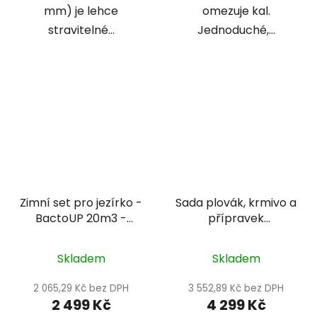
mm) je lehce
omezuje kal.
stravitelné...
Jednoduché,...
Zimní set pro jezírko -
Sada plovák, krmivo a
BactoUP 20m3 -
přípravek
IceFree 4 Seasons
podzim/zima 7 -
20m3
Skladem
Skladem
2 065,29 Kč bez DPH
3 552,89 Kč bez DPH
2 499 Kč
4 299 Kč