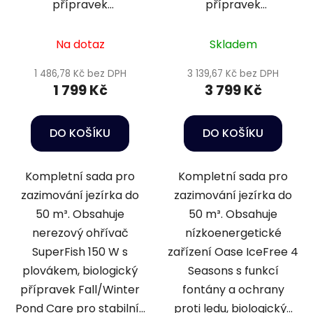
přípravek
přípravek
podzim/zima 8 - 10m3
podzim/zima - 50m3
Na dotaz
Skladem
1 486,78 Kč bez DPH
3 139,67 Kč bez DPH
1 799 Kč
3 799 Kč
DO KOŠÍKU
DO KOŠÍKU
Kompletní sada pro
Kompletní sada pro
zazimování jezírka do
zazimování jezírka do
50 m³. Obsahuje
50 m³. Obsahuje
nerezový ohřívač
nízkoenergetické
SuperFish 150 W s
zařízení Oase IceFree 4
plovákem, biologický
Seasons s funkcí
přípravek Fall/Winter
fontány a ochrany
Pond Care pro stabilní...
proti ledu, biologický...