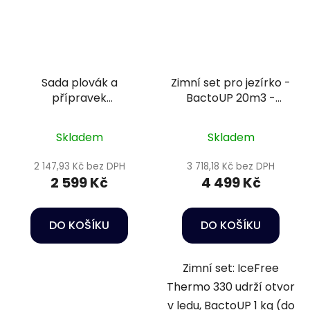
Sada plovák a
Zimní set pro jezírko -
přípravek
BactoUP 20m3 -
podzim/zima 1 - 10m3
IceFree Thermo -
Wheatgerm 3mm / 5l
Skladem
Skladem
2 147,93 Kč bez DPH
3 718,18 Kč bez DPH
2 599 Kč
4 499 Kč
DO KOŠÍKU
DO KOŠÍKU
Zimní set: IceFree
Thermo 330 udrží otvor
v ledu, BactoUP 1 kg (do