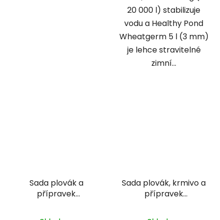
20 000 l) stabilizuje
vodu a Healthy Pond
Wheatgerm 5 l (3 mm)
je lehce stravitelné
zimní...
Sada plovák a
Sada plovák, krmivo a
přípravek
přípravek
podzim/zima 2 - 10m3
podzim/zima 7 - 10m3