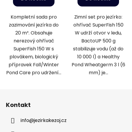
Kompletní sada pro
Zimní set pro jezírko:
zazimování jezírka do
ohřívač SuperFish 150
20 m³. Obsahuje
W udrží otvor v ledu,
nerezový ohřívač
BactoUP 500 g
SuperFish 150 W s
stabilizuje vodu (až do
plovákem, biologický
10 000 l) a Healthy
přípravek Fall/Winter
Pond Wheatgerm 3 l (6
Pond Care pro udržení...
mm) je...
Z
á
Kontakt
p
a
info
@
jezirkakezoj.cz
t
í