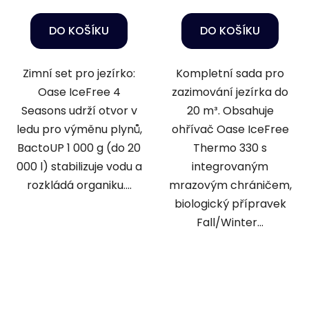
DO KOŠÍKU
DO KOŠÍKU
Zimní set pro jezírko:
Kompletní sada pro
Oase IceFree 4
zazimování jezírka do
Seasons udrží otvor v
20 m³. Obsahuje
ledu pro výměnu plynů,
ohřívač Oase IceFree
BactoUP 1 000 g (do 20
Thermo 330 s
000 l) stabilizuje vodu a
integrovaným
rozkládá organiku....
mrazovým chráničem,
biologický přípravek
Fall/Winter...