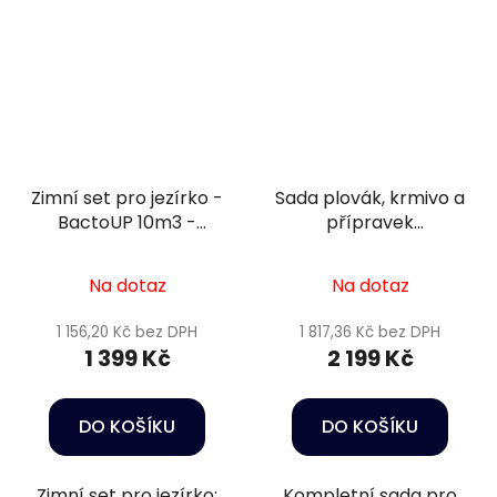
Zimní set pro jezírko -
Sada plovák, krmivo a
BactoUP 10m3 -
přípravek
Heater 150 W
podzim/zima 8
Na dotaz
Na dotaz
1 156,20 Kč bez DPH
1 817,36 Kč bez DPH
1 399 Kč
2 199 Kč
DO KOŠÍKU
DO KOŠÍKU
Zimní set pro jezírko:
Kompletní sada pro