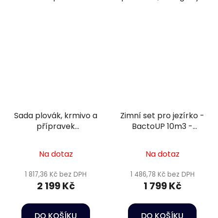
Sada plovák, krmivo a
Zimní set pro jezírko -
přípravek
BactoUP 10m3 -
podzim/zima 8 -
Heater 150 W -
20m3
Wheatgerm 6mm / 3l
Na dotaz
Na dotaz
1 817,36 Kč bez DPH
1 486,78 Kč bez DPH
2 199 Kč
1 799 Kč
DO KOŠÍKU
DO KOŠÍKU