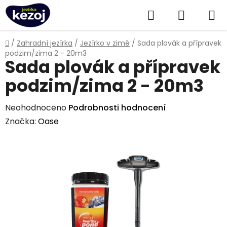
Přejít
Hledat
NÁKUPN
na
obsah
KOŠÍK
Domů
/
Zahradní jezírka
/
Jezírko v zimě
/
Sada plovák a přípravek
podzim/zima 2 - 20m3
Sada plovák a přípravek
podzim/zima 2 - 20m3
Průměrné
Neohodnoceno
Podrobnosti hodnocení
hodnocení
Značka:
Oase
produktu
je
0,0
z
5
hvězdiček.