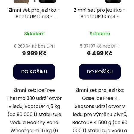
Zimní set pro jezírko -
Zimní set pro jezírko -
BactoUP 10m3 -
BactoUP 90m3 -
IceFree Thermo -
IceFree 4 Seasons
Wheatgerm 6mm /
Skladem
Skladem
15kg
8 263,64 Kč bez DPH
5 371,07 Kč bez DPH
9 999 Kč
6 499 Kč
DO KOŠÍKU
DO KOŠÍKU
Zimní set: IceFree
Zimní set pro jezírko:
Thermo 330 udrží otvor
Oase IceFree 4
v ledu, BactoUP 4,5 kg
Seasons udrží otvor v
(do 90 000 l) stabilizuje
ledu pro výměnu plynů,
vodu a Healthy Pond
BactoUP 4 500 g (do 90
Wheatgerm 15 kg (6
000 l) stabilizuje vodu a