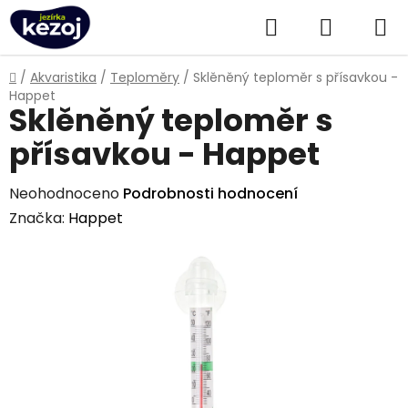
Přejít
Hledat
NÁKUPN
na
obsah
KOŠÍK
Domů
/
Akvaristika
/
Teploměry
/
Sklěněný teploměr s přísavkou -
Happet
Sklěněný teploměr s
přísavkou - Happet
Průměrné
Neohodnoceno
Podrobnosti hodnocení
hodnocení
Značka:
Happet
produktu
je
0,0
z
5
hvězdiček.