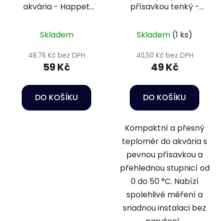
akvária - Happet
přísavkou tenký -
Self-adhesive digital
Happet
Skladem
Skladem
(1 ks)
48,76 Kč bez DPH
40,50 Kč bez DPH
59 Kč
49 Kč
DO KOŠÍKU
DO KOŠÍKU
Kompaktní a přesný
teploměr do akvária s
pevnou přísavkou a
přehlednou stupnicí od
0 do 50 °C. Nabízí
spolehlivé měření a
snadnou instalaci bez