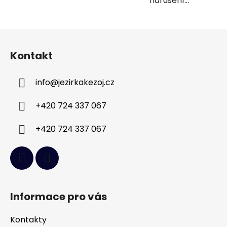
narušení...
Z
á
Kontakt
p
a
info
@
jezirkakezoj.cz
t
í
+420 724 337 067
+420 724 337 067
Informace pro vás
Kontakty