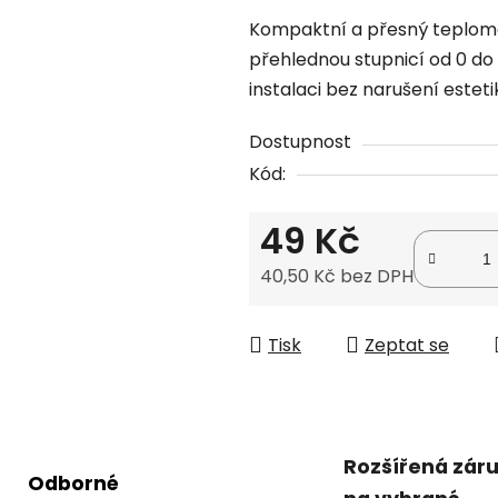
produktu
Kompaktní a přesný teplomě
je
přehlednou stupnicí od 0 do
0,0
instalaci bez narušení esteti
z
5
Dostupnost
hvězdiček.
Kód:
49 Kč
40,50 Kč bez DPH
Měrná cena:
Tisk
Zeptat se
Rozšířená zár
Odborné