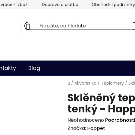
vrácení zboží
Doprava a platba
Obchodní podmínky
ntakty
Blog
Domů
/
Akvaristika
/
Teploměry
/
Sk
Sklěněný tep
tenký - Hap
Průměrné
Neohodnoceno
Podrobnost
hodnocení
Značka:
Happet