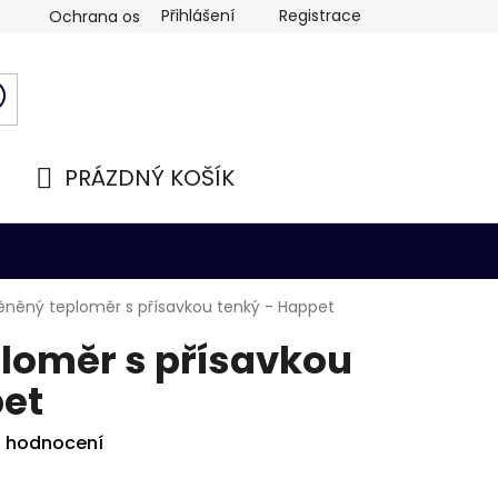
Přihlášení
Registrace
Ochrana osobních údajů
PRÁZDNÝ KOŠÍK
NÁKUPNÍ
KOŠÍK
lěněný teploměr s přísavkou tenký - Happet
loměr s přísavkou
pet
i hodnocení