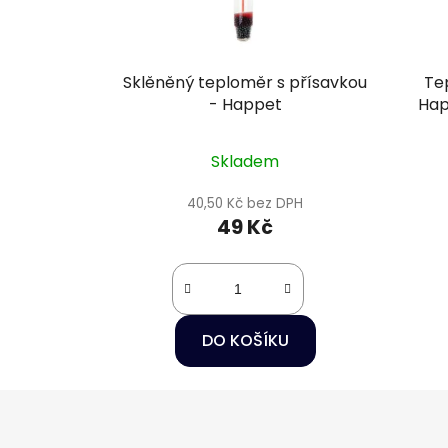
Sklěněný teploměr s přísavkou
Te
- Happet
Hap
Skladem
40,50 Kč bez DPH
49 Kč
DO KOŠÍKU
Z