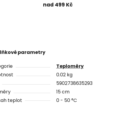
nad 499 Kč
lňkové parametry
gorie
Teploměry
tnost
0.02 kg
5902738635293
měry
15 cm
ah teplot
0 - 50 °C