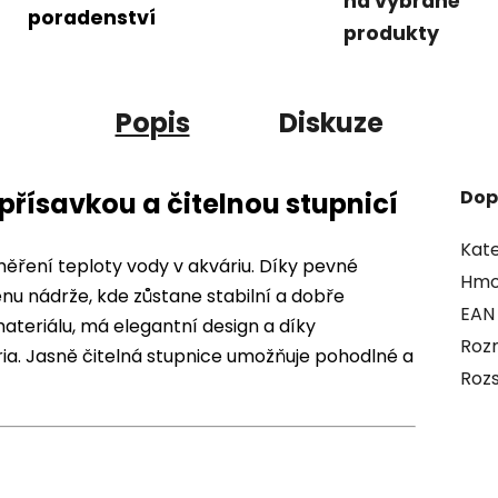
na vybrané
poradenství
produkty
Popis
Diskuze
Dop
 přísavkou a čitelnou stupnicí
Kate
měření teploty vody v akváriu. Díky pevné
Hmo
ěnu nádrže, kde zůstane stabilní a dobře
EAN
materiálu, má elegantní design a díky
Roz
ria. Jasně čitelná stupnice umožňuje pohodlné a
Rozs