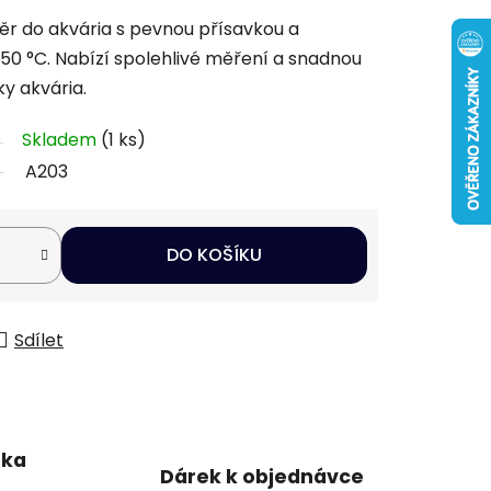
r do akvária s pevnou přísavkou a
 50 °C. Nabízí spolehlivé měření a snadnou
ky akvária.
Skladem
(1 ks)
A203
DO KOŠÍKU
Sdílet
uka
Dárek k objednávce