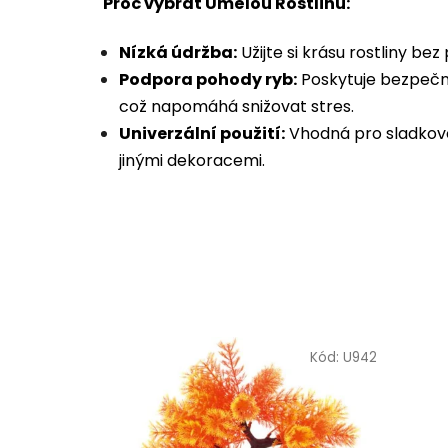
Proč vybrat Umělou Rostlinu:
Nízká údržba:
Užijte si krásu rostliny be
Podpora pohody ryb:
Poskytuje bezpečné 
což napomáhá snižovat stres.
Univerzální použití:
Vhodná pro sladkovo
jinými dekoracemi.
Kód:
U942