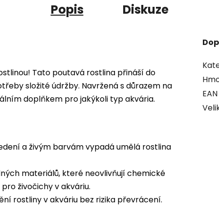
Popis
Diskuze
Dop
Kate
ostlinou! Tato poutavá rostlina přináší do
Hmo
třeby složité údržby. Navržená s důrazem na
EAN
deálním doplňkem pro jakýkoli typ akvária.
Veli
edení a živým barvám vypadá umělá rostlina
ých materiálů, které neovlivňují chemické
pro živočichy v akváriu.
ní rostliny v akváriu bez rizika převrácení.