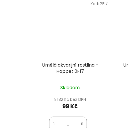
Kód:
2F17
Umělá akvarijní rostlina -
Um
Happet 2F17
Skladem
81,82 Kč bez DPH
99 Kč