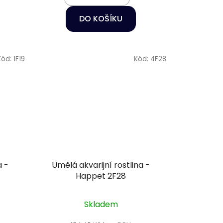
DO KOŠÍKU
Kód:
1F19
Kód:
4F28
a -
Umělá akvarijní rostlina -
Happet 2F28
Skladem