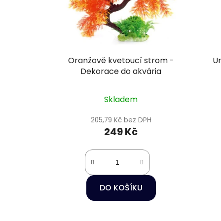
Oranžově kvetoucí strom -
Um
Dekorace do akvária
Skladem
205,79 Kč bez DPH
249 Kč
DO KOŠÍKU