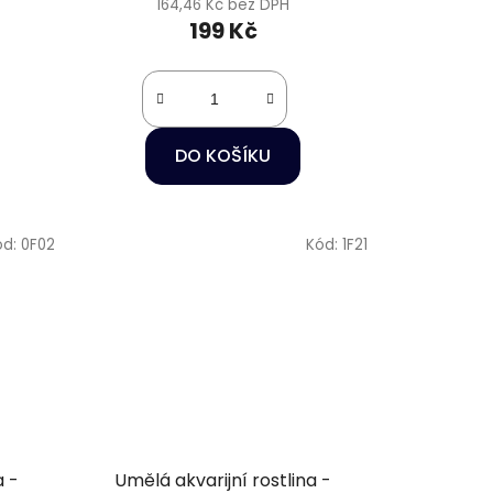
164,46 Kč bez DPH
199 Kč
DO KOŠÍKU
ód:
0F02
Kód:
1F21
a -
Umělá akvarijní rostlina -