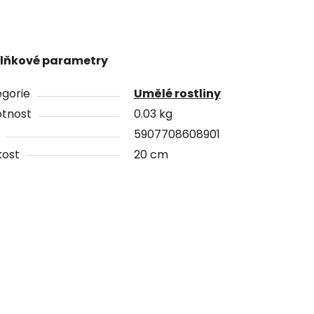
lňkové parametry
gorie
Umělé rostliny
tnost
0.03 kg
5907708608901
kost
20 cm