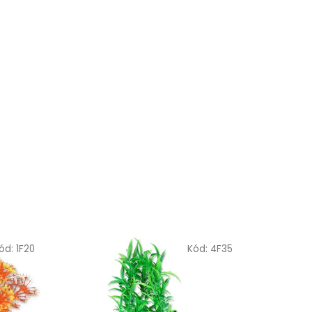
ód:
1F20
Kód:
4F35