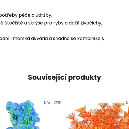
z potřeby péče a údržby.
útočiště a skrýše pro ryby a další živočichy,
dní i mořská akvária a snadno se kombinuje s
Související produkty
Kód:
2F19
K