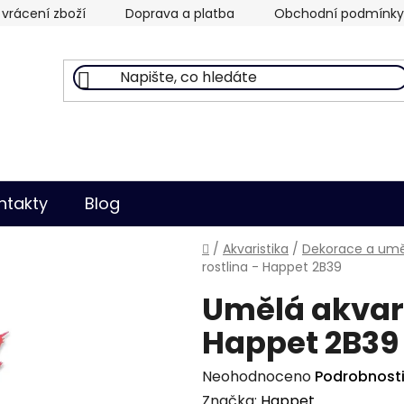
vrácení zboží
Doprava a platba
Obchodní podmínky
ntakty
Blog
Domů
/
Akvaristika
/
Dekorace a uměl
rostlina - Happet 2B39
Umělá akvari
Happet 2B39
Průměrné
Neohodnoceno
Podrobnost
hodnocení
Značka:
Happet