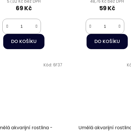
57,02 Kč bez DPH
48,76 Kč bez DPH
69 Kč
59 Kč
DO KOŠÍKU
DO KOŠÍKU
Kód:
6F37
K
ělá akvarijní rostlina -
Umělá akvarijní rostlin