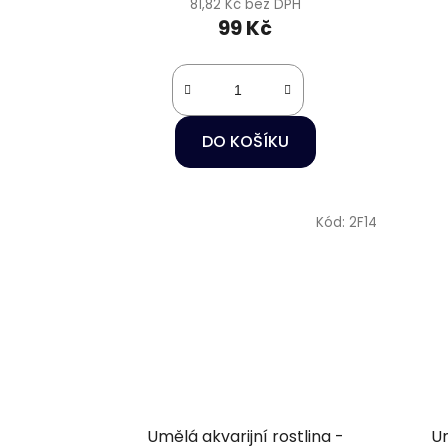
81,82 Kč bez DPH
99 Kč
DO KOŠÍKU
Kód:
2F14
Umělá akvarijní rostlina -
Um