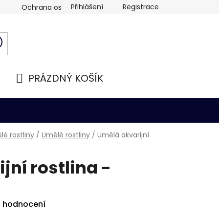
Přihlášení
Registrace
Ochrana osobních údajů
PRÁZDNÝ KOŠÍK
NÁKUPNÍ
KOŠÍK
é rostliny
/
Umělé rostliny
/
Umělá akvarijní
jní rostlina -
i hodnocení