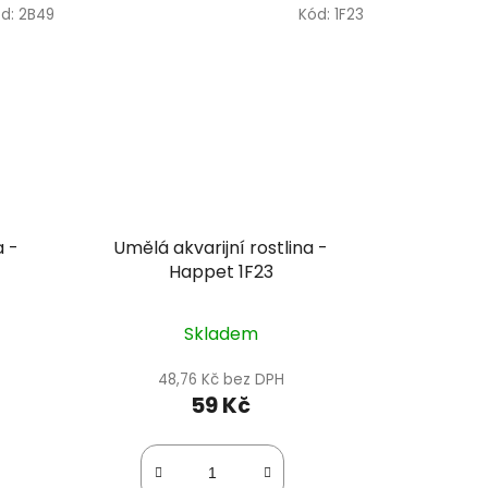
d:
2B49
Kód:
1F23
a -
Umělá akvarijní rostlina -
Happet 1F23
Skladem
48,76 Kč bez DPH
59 Kč