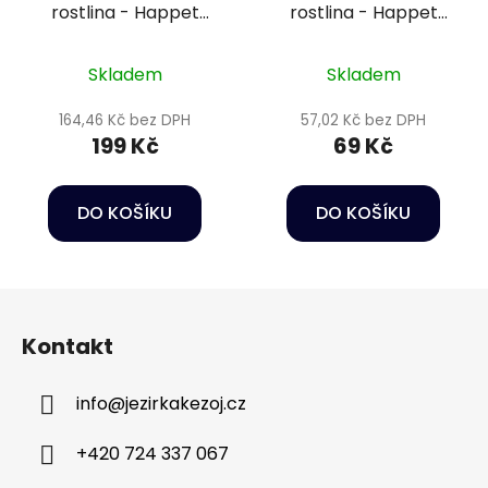
rostlina - Happet
rostlina - Happet
2F26
2B36
Skladem
Skladem
164,46 Kč bez DPH
57,02 Kč bez DPH
199 Kč
69 Kč
DO KOŠÍKU
DO KOŠÍKU
Z
á
Kontakt
p
a
info
@
jezirkakezoj.cz
t
í
+420 724 337 067