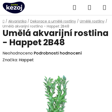
Přejít
Hledat
NÁKUPN
na
obsah
KOŠÍK
Domů
/
Akvaristika
/
Dekorace a umělé rostliny
/
Umělé rostliny
/
Umělá akvarijní rostlina - Happet 2B48
Umělá akvarijní rostlina
- Happet 2B48
Průměrné
Neohodnoceno
Podrobnosti hodnocení
hodnocení
Značka:
Happet
produktu
je
0,0
z
5
hvězdiček.