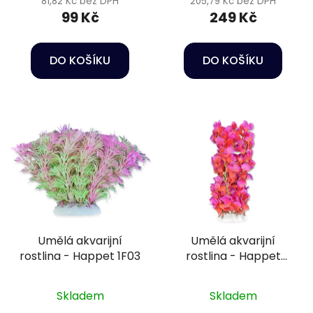
81,82 Kč bez DPH
205,79 Kč bez DPH
99 Kč
249 Kč
DO KOŠÍKU
DO KOŠÍKU
Umělá akvarijní
Umělá akvarijní
rostlina - Happet 1F03
rostlina - Happet
4F29
Skladem
Skladem