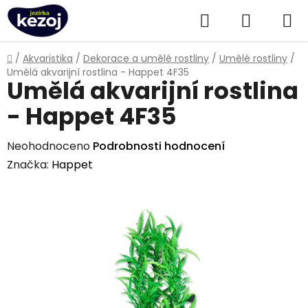
Přejít
Hledat
NÁKUPN
na
obsah
KOŠÍK
Domů
/
Akvaristika
/
Dekorace a umělé rostliny
/
Umělé rostliny
/
Umělá akvarijní rostlina - Happet 4F35
Umělá akvarijní rostlina
- Happet 4F35
Průměrné
Neohodnoceno
Podrobnosti hodnocení
hodnocení
Značka:
Happet
produktu
je
0,0
z
5
hvězdiček.