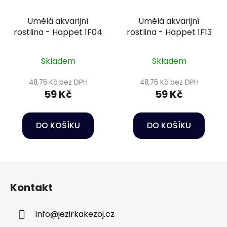
Umělá akvarijní
Umělá akvarijní
rostlina - Happet 1F04
rostlina - Happet 1F13
Skladem
Skladem
48,76 Kč bez DPH
48,76 Kč bez DPH
59 Kč
59 Kč
DO KOŠÍKU
DO KOŠÍKU
Z
á
Kontakt
p
a
info
@
jezirkakezoj.cz
t