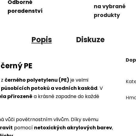
Odborné
na vybrané
poradenství
produkty
Popis
Diskuze
Dop
 černý PE
 z
černého polyetylenu (PE)
je velmi
Kate
 působících potoků a vodních kaskád
. V
ela přirozeně
a krásně zapadne do každé
Hmo
lná vůči povětrnostním vlivům. Díky svému
ravit
pomocí
netoxických akrylových barev
,
čichy
.