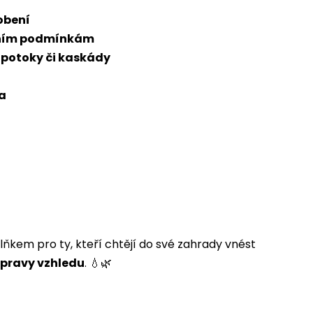
obení
stním podmínkám
 potoky či kaskády
ka
ňkem pro ty, kteří chtějí do své zahrady vnést
úpravy vzhledu
. 💧🌿