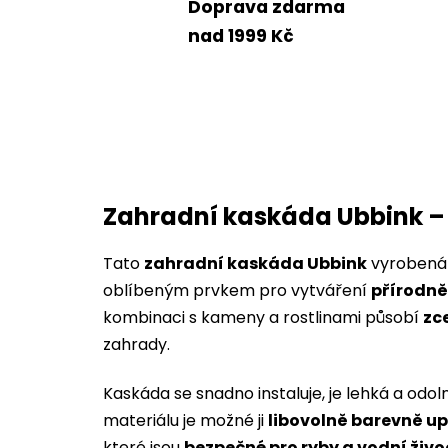
Doprava zdarma
nad 1999 Kč
Zahradní kaskáda Ubbink –
Tato
zahradní kaskáda Ubbink
vyrobená
oblíbeným prvkem pro vytváření
přírodně
kombinaci s kameny a rostlinami působí
zc
zahrady.
Kaskáda se snadno instaluje, je lehká a odo
materiálu je možné ji
libovolně barevně up
které jsou
bezpečné pro ryby a vodní živo