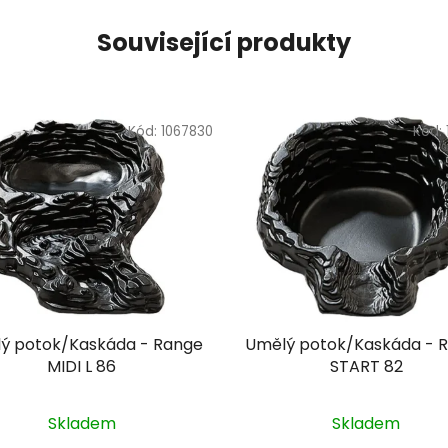
Související produkty
Kód:
1067830
Kód:
ý potok/Kaskáda - Range
Umělý potok/Kaskáda - 
MIDI L 86
START 82
Skladem
Skladem