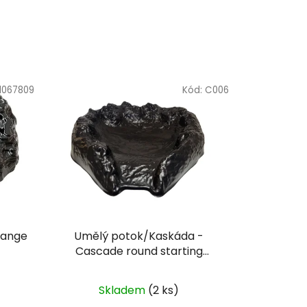
1067809
Kód:
C006
Range
Umělý potok/Kaskáda -
Cascade round starting
65x59cm
Skladem
(2 ks)