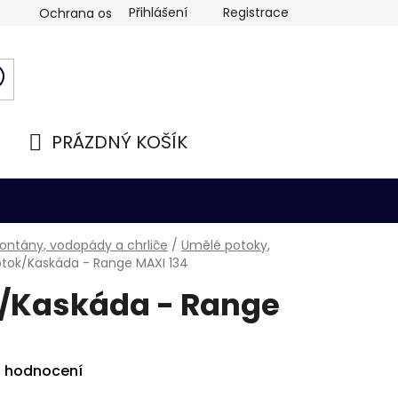
Přihlášení
Registrace
Ochrana osobních údajů
PRÁZDNÝ KOŠÍK
NÁKUPNÍ
KOŠÍK
fontány, vodopády a chrliče
/
Umělé potoky,
tok/Kaskáda - Range MAXI 134
/Kaskáda - Range
i hodnocení