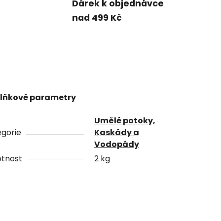
Dárek k objednávce
nad 499 Kč
lňkové parametry
Umělé potoky,
gorie
Kaskády a
Vodopády
tnost
2 kg