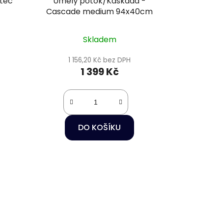
tec
Umělý potok/Kaskáda -
Cascade medium 94x40cm
Skladem
1 156,20 Kč bez DPH
1 399 Kč
DO KOŠÍKU