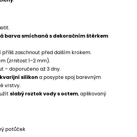
tit.
vá barva smíchaná s dekoračním štěrkem
í příliš zaschnout před dalším krokem.
em (zrnitost 1–2 mm).
t – doporučeno až 3 dny.
kvarijní silikon
a posypte spoj barevným
é vrstvy.
oužít
slabý roztok vody s octem
, aplikovaný
ný potůček