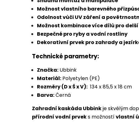
Snadná montáž a manipulace
Možnost vlastního barevného přizpůs
Odolnost vůči UV záření a povětrno
Možnost kombinace více dílů pro delší
Bezpečné pro ryby a vodní rostliny
Dekorativní prvek pro zahrady a jezír
Technické parametry:
Značka:
Ubbink
Materiál:
Polyetylen (PE)
Rozměry (D x Š x V):
134 x 85,5 x 18 cm
Barva:
Černá
Zahradní kaskáda Ubbink
je skvělým dopl
přírodní vodní prvek
s možností
vlastní 