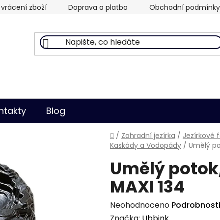
vrácení zboží
Doprava a platba
Obchodní podmínky
ntakty
Blog
Domů
/
Zahradní jezírka
/
Jezírkové 
Kaskády a Vodopády
/
Umělý po
Umělý potok
MAXI 134
Průměrné
Neohodnoceno
Podrobnost
hodnocení
Značka:
Ubbink