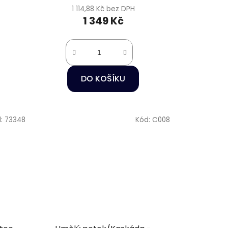
1 114,88 Kč bez DPH
1 349 Kč
DO KOŠÍKU
d:
73348
Kód:
C008