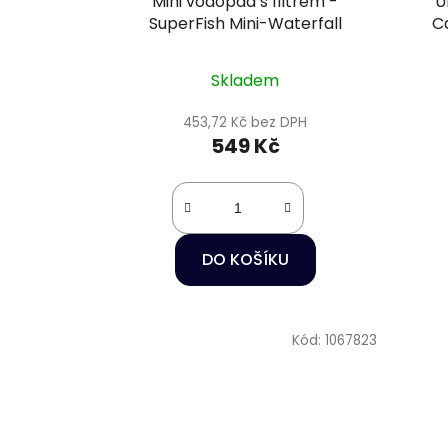
Mini vodopád s filtrem -
U
SuperFish Mini-Waterfall
C
Skladem
453,72 Kč bez DPH
549 Kč
DO KOŠÍKU
Kód:
1067823