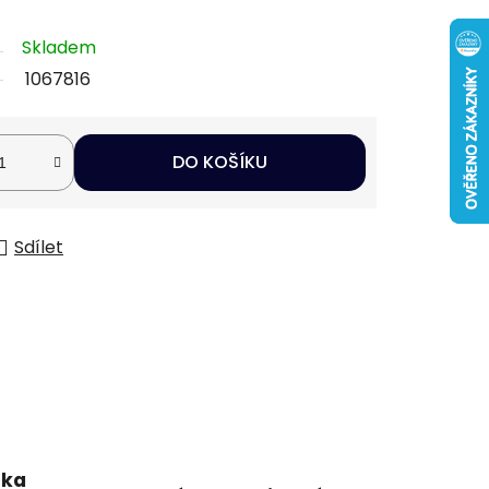
Skladem
1067816
DO KOŠÍKU
Sdílet
uka