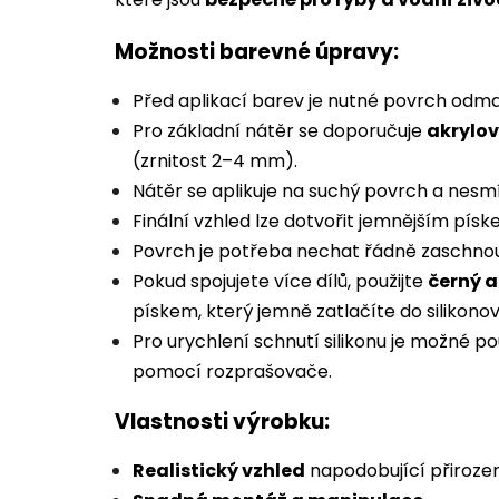
Možnosti barevné úpravy:
Před aplikací barev je nutné povrch odmas
Pro základní nátěr se doporučuje
akrylo
(zrnitost 2–4 mm).
Nátěr se aplikuje na suchý povrch a nesm
Finální vzhled lze dotvořit jemnějším písk
Povrch je potřeba nechat řádně zaschnou
Pokud spojujete více dílů, použijte
černý a
pískem, který jemně zatlačíte do silikonov
Pro urychlení schnutí silikonu je možné p
pomocí rozprašovače.
Vlastnosti výrobku:
Realistický vzhled
napodobující přiroze