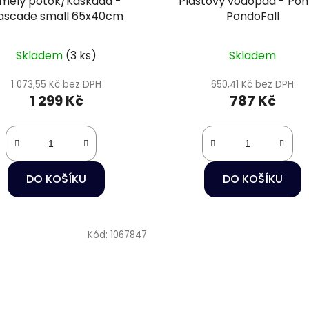
mělý potok/Kaskáda -
Plastový vodopád - Pon
ascade small 65x40cm
PondoFall
Skladem
(3 ks)
Skladem
1 073,55 Kč bez DPH
650,41 Kč bez DPH
1 299 Kč
787 Kč
DO KOŠÍKU
DO KOŠÍKU
Kód:
1067847