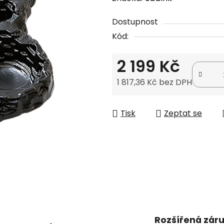
produktu
Dostupnost
je
Kód:
0,0
z
2 199 Kč
5
hvězdiček.
1 817,36 Kč bez DPH
Měrná cena:
Tisk
Zeptat se
Rozšířená zár