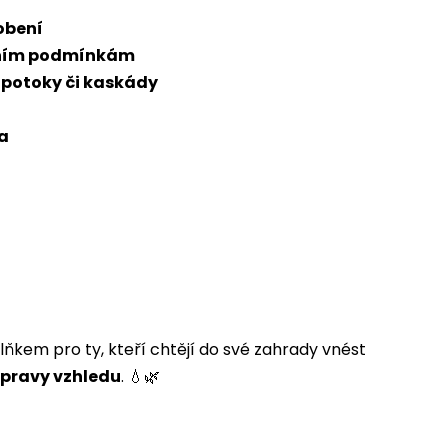
obení
stním podmínkám
 potoky či kaskády
ka
ňkem pro ty, kteří chtějí do své zahrady vnést
úpravy vzhledu
. 💧🌿