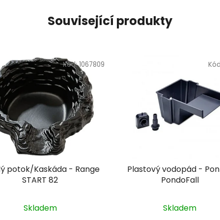
Související produkty
Kód:
1067809
Kó
ý potok/Kaskáda - Range
Plastový vodopád - Pon
START 82
PondoFall
Skladem
Skladem