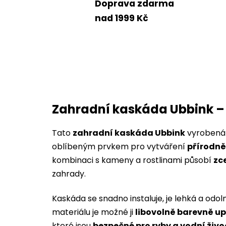
Doprava zdarma
nad 1999 Kč
Zahradní kaskáda Ubbink –
Tato
zahradní kaskáda Ubbink
vyrobená
oblíbeným prvkem pro vytváření
přírodně
kombinaci s kameny a rostlinami působí
zc
zahrady.
Kaskáda se snadno instaluje, je lehká a odo
materiálu je možné ji
libovolně barevně up
které jsou
bezpečné pro ryby a vodní živo