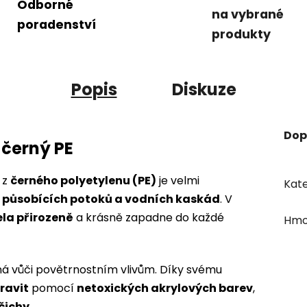
Odborné
na vybrané
poradenství
produkty
Popis
Diskuze
Dop
 černý PE
 z
černého polyetylenu (PE)
je velmi
Kate
 působících potoků a vodních kaskád
. V
ela přirozeně
a krásně zapadne do každé
Hmo
lná vůči povětrnostním vlivům. Díky svému
ravit
pomocí
netoxických akrylových barev
,
čichy
.