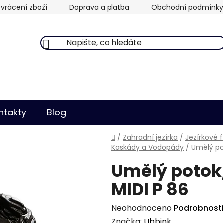
vrácení zboží
Doprava a platba
Obchodní podmínky
ntakty
Blog
Domů
/
Zahradní jezírka
/
Jezírkové 
Kaskády a Vodopády
/
Umělý po
Umělý potok
MIDI P 86
Průměrné
Neohodnoceno
Podrobnost
hodnocení
Značka:
Ubbink