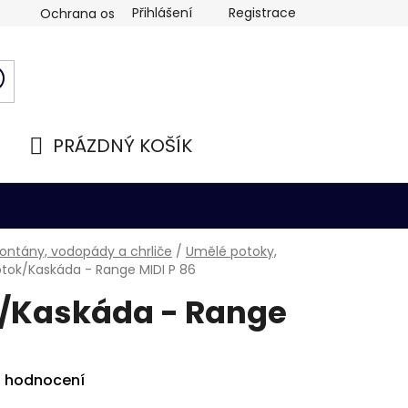
Přihlášení
Registrace
Ochrana osobních údajů
PRÁZDNÝ KOŠÍK
NÁKUPNÍ
KOŠÍK
fontány, vodopády a chrliče
/
Umělé potoky,
tok/Kaskáda - Range MIDI P 86
/Kaskáda - Range
i hodnocení