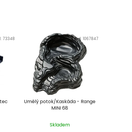
d:
73348
Kód:
1067847
tec
Umělý potok/Kaskáda - Range
MINI 68
Skladem