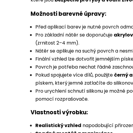
Možnosti barevné úpravy:
Před aplikací barev je nutné povrch odmas
Pro základní nátěr se doporučuje
akrylo
(zrnitost 2–4 mm).
Nátěr se aplikuje na suchý povrch a nesm
Finální vzhled lze dotvořit jemnějším písk
Povrch je potřeba nechat řádně zaschnou
Pokud spojujete více dílů, použijte
černý a
pískem, který jemně zatlačíte do silikonov
Pro urychlení schnutí silikonu je možné p
pomocí rozprašovače.
Vlastnosti výrobku:
Realistický vzhled
napodobující přiroze