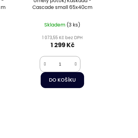
 -
Umělý potok/Kaskáda -
4cm
Cascade small 65x40cm
Skladem
(3 ks)
1 073,55 Kč bez DPH
1 299 Kč
DO KOŠÍKU