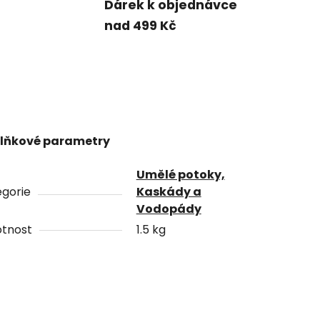
Dárek k objednávce
nad 499 Kč
lňkové parametry
Umělé potoky,
gorie
Kaskády a
Vodopády
tnost
1.5 kg