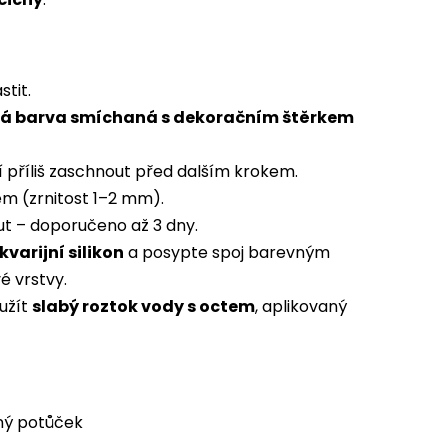
tit.
vá barva smíchaná s dekoračním štěrkem
í příliš zaschnout před dalším krokem.
em (zrnitost 1–2 mm).
t – doporučeno až 3 dny.
kvarijní silikon
a posypte spoj barevným
é vrstvy.
oužít
slabý roztok vody s octem
, aplikovaný
ný potůček