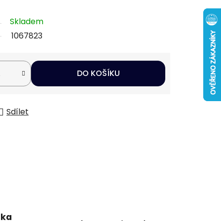
Skladem
1067823
DO KOŠÍKU
Sdílet
uka