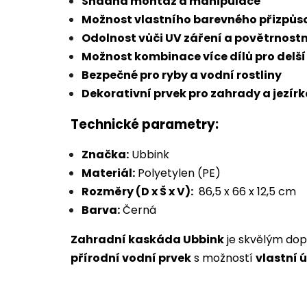
Snadná montáž a manipulace
Možnost vlastního barevného přizpůs
Odolnost vůči UV záření a povětrno
Možnost kombinace více dílů pro delší
Bezpečné pro ryby a vodní rostliny
Dekorativní prvek pro zahrady a jezír
Technické parametry:
Značka:
Ubbink
Materiál:
Polyetylen (PE)
Rozměry (D x Š x V):
86,5 x 66 x 12,5 cm
Barva:
Černá
Zahradní kaskáda Ubbink
je skvělým dopl
přírodní vodní prvek
s možností
vlastní 