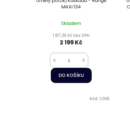
Umělý potok/Kaskáda - Range
U
MAXI 134
C
Skladem
1 817,36 Kč bez DPH
2 199 Kč
DO KOŠÍKU
Kód:
C008