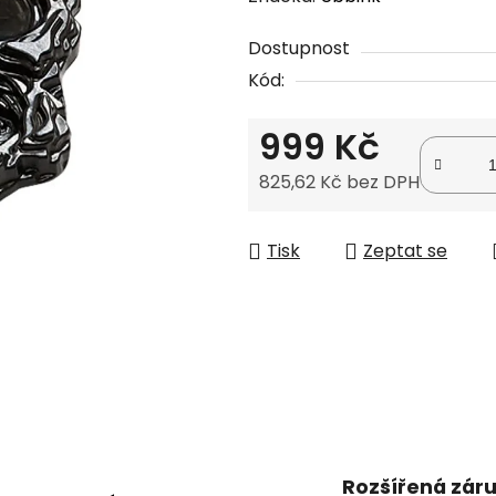
produktu
Dostupnost
je
Kód:
0,0
z
999 Kč
5
hvězdiček.
825,62 Kč bez DPH
Měrná cena:
Tisk
Zeptat se
Rozšířená zár