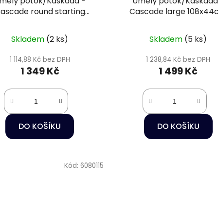
mělý potok/Kaskáda -
Umělý potok/Kaskáda
ascade round starting
Cascade large 108x4
65x59cm
Skladem
(2 ks)
Skladem
(5 ks)
1 114,88 Kč bez DPH
1 238,84 Kč bez DPH
1 349 Kč
1 499 Kč
DO KOŠÍKU
DO KOŠÍKU
Kód:
6080115