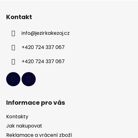
Z
á
Kontakt
p
a
info
@
jezirkakezoj.cz
t
í
+420 724 337 067
+420 724 337 067
Informace pro vás
Kontakty
Jak nakupovat
Reklamace a vrácení zboží