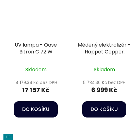
UV lampa - Oase
Měděný elektrolizér -
Bitron C 72 W
Happet Copper
electrolyser
AntiAlgae
Skladem
Skladem
14 179,34 Kč bez DPH
5 784,30 Kč bez DPH
17 157 Kč
6 999 Kč
DO KOŠÍKU
DO KOŠÍKU
TIP