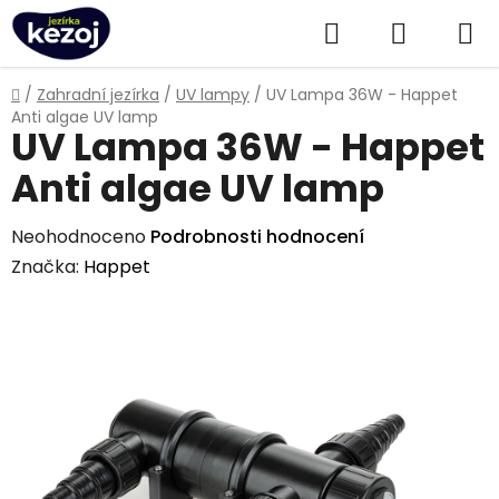
Přejít
Hledat
NÁKUPN
na
obsah
KOŠÍK
Domů
/
Zahradní jezírka
/
UV lampy
/
UV Lampa 36W - Happet
Anti algae UV lamp
UV Lampa 36W - Happet
Anti algae UV lamp
Průměrné
Neohodnoceno
Podrobnosti hodnocení
hodnocení
Značka:
Happet
produktu
je
0,0
z
5
hvězdiček.