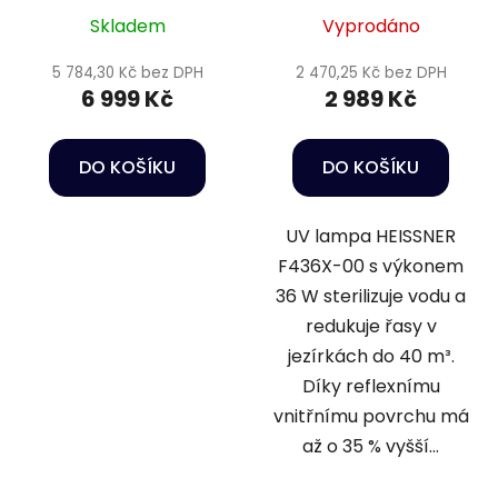
AntiAlgae
Skladem
Vyprodáno
5 784,30 Kč bez DPH
2 470,25 Kč bez DPH
6 999 Kč
2 989 Kč
DO KOŠÍKU
DO KOŠÍKU
UV lampa HEISSNER
F436X-00 s výkonem
36 W sterilizuje vodu a
redukuje řasy v
jezírkách do 40 m³.
Díky reflexnímu
vnitřnímu povrchu má
až o 35 % vyšší...