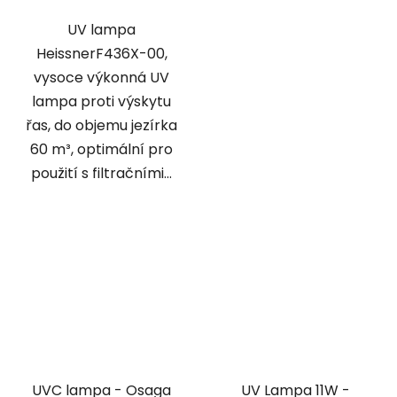
UV lampa
HeissnerF436X-00,
vysoce výkonná UV
lampa proti výskytu
řas, do objemu jezírka
60 m³, optimální pro
použití s filtračními...
UVC lampa - Osaga
UV Lampa 11W -