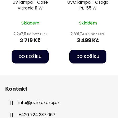
UV lampa - Oase
UVC lampa - Osaga
Vitronic 11 W
PL-55 W
Skladem
Skladem
2 247,11 Kč bez DPH
2 891,74 Kč bez DPH
2 719 Kč
3 499 Kč
DO KOŠÍKU
DO KOŠÍKU
Z
á
Kontakt
p
a
info
@
jezirkakezoj.cz
t
í
+420 724 337 067