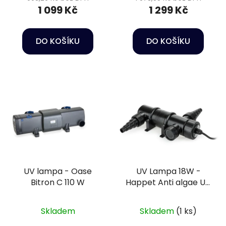
1 099 Kč
1 299 Kč
DO KOŠÍKU
DO KOŠÍKU
UV lampa - Oase
UV Lampa 18W -
Bitron C 110 W
Happet Anti algae UV
lamp
Skladem
Skladem
(1 ks)