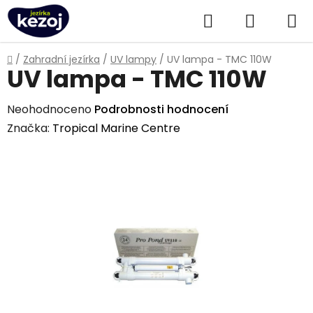
Přejít
Hledat
NÁKUPN
na
obsah
KOŠÍK
Domů
/
Zahradní jezírka
/
UV lampy
/
UV lampa - TMC 110W
UV lampa - TMC 110W
Průměrné
Neohodnoceno
Podrobnosti hodnocení
hodnocení
Značka:
Tropical Marine Centre
produktu
je
0,0
z
5
hvězdiček.