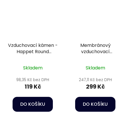
Vzduchovací kámen -
Membránový
Happet Round
vzduchovací
aeration stone 10 cm
kompresor - Hailea
Air pump ACO-200
Skladem
Skladem
98,35 Kč bez DPH
247,11 Kč bez DPH
119 Kč
299 Kč
DO KOŠÍKU
DO KOŠÍKU