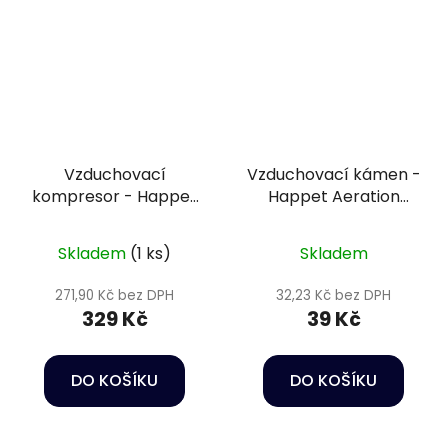
Vzduchovací
Vzduchovací kámen -
kompresor - Happet
Happet Aeration
Air pump HB series
stone ball 3,5 cm
P123
Skladem
(1 ks)
Skladem
271,90 Kč bez DPH
32,23 Kč bez DPH
329 Kč
39 Kč
DO KOŠÍKU
DO KOŠÍKU