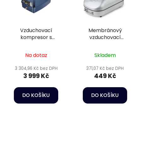
Vzduchovací
Membránový
kompresor s
vzduchovací
akumulátorem a
kompresor - Hailea
regulací průtoku
Air pump ACO-450
Na dotaz
Skladem
vzduchu - Hailea CP-
60
3 304,96 Kč bez DPH
371,07 Kč bez DPH
3 999 Kč
449 Kč
DO KOŠÍKU
DO KOŠÍKU