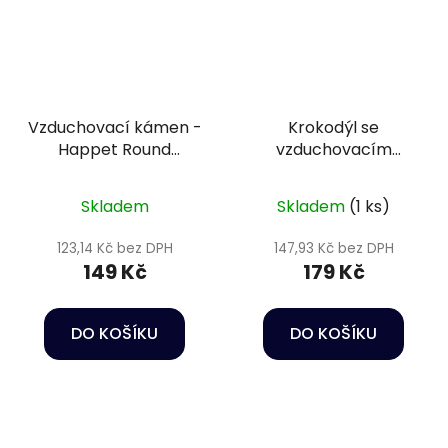
Vzduchovací kámen -
Krokodýl se
Happet Round
vzduchovacím
aeration stone 15 cm
efektem - Dekorace
do akvária
Skladem
Skladem
(1 ks)
123,14 Kč bez DPH
147,93 Kč bez DPH
149 Kč
179 Kč
DO KOŠÍKU
DO KOŠÍKU