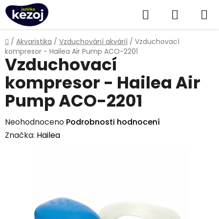
Přejít
Hledat
NÁKUPN
na
obsah
KOŠÍK
Domů
/
Akvaristika
/
Vzduchování akvárií
/
Vzduchovací
kompresor - Hailea Air Pump ACO-2201
Vzduchovací
kompresor - Hailea Air
Pump ACO-2201
Průměrné
Neohodnoceno
Podrobnosti hodnocení
hodnocení
Značka:
Hailea
produktu
je
0,0
z
5
hvězdiček.