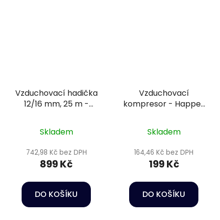
Vzduchovací hadička
Vzduchovací
12/16 mm, 25 m -
kompresor - Happet
Happet
Air pump HB series
P121
Skladem
Skladem
742,98 Kč bez DPH
164,46 Kč bez DPH
899 Kč
199 Kč
DO KOŠÍKU
DO KOŠÍKU