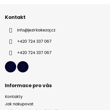
Z
á
Kontakt
p
a
info
@
jezirkakezoj.cz
t
í
+420 724 337 067
+420 724 337 067
Informace pro vás
Kontakty
Jak nakupovat