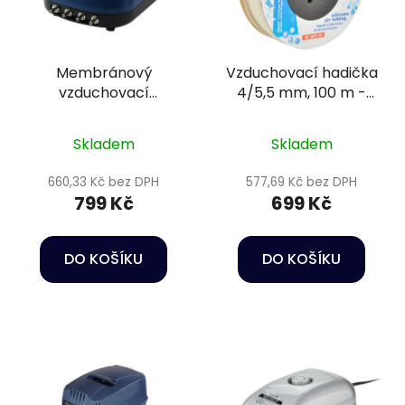
Membránový
Vzduchovací hadička
vzduchovací
4/5,5 mm, 100 m -
kompresor s regulací
Happet
- Osaga MK-9510
Skladem
Skladem
660,33 Kč bez DPH
577,69 Kč bez DPH
799 Kč
699 Kč
DO KOŠÍKU
DO KOŠÍKU