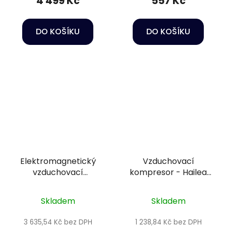
4 499 Kč
557 Kč
DO KOŠÍKU
DO KOŠÍKU
Elektromagnetický
Vzduchovací
vzduchovací
kompresor - Hailea
kompresor - Hailea
ACO 328 - 4200L/h
ACO-275
Skladem
Skladem
3 635,54 Kč bez DPH
1 238,84 Kč bez DPH