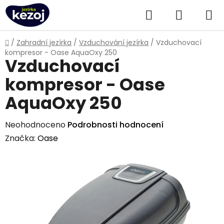
Přejít
Hledat
NÁKUPN
na
obsah
KOŠÍK
Domů
/
Zahradní jezírka
/
Vzduchování jezírka
/
Vzduchovací
kompresor - Oase AquaOxy 250
Vzduchovací
kompresor - Oase
AquaOxy 250
Průměrné
Neohodnoceno
Podrobnosti hodnocení
hodnocení
Značka:
Oase
produktu
je
0,0
z
5
hvězdiček.