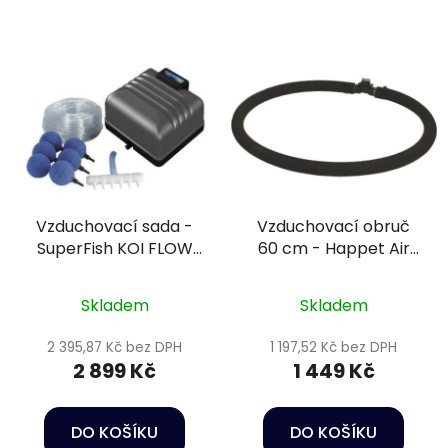
Vzduchovací sada -
Vzduchovací obruč
SuperFish KOI FLOW
60 cm - Happet Air
Set 30
diffuser
Skladem
Skladem
2 395,87 Kč bez DPH
1 197,52 Kč bez DPH
2 899 Kč
1 449 Kč
DO KOŠÍKU
DO KOŠÍKU