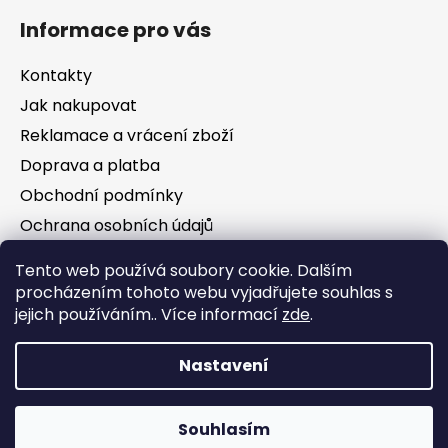
Informace pro vás
Kontakty
Jak nakupovat
Reklamace a vrácení zboží
Doprava a platba
Obchodní podmínky
Ochrana osobních údajů
Tento web používá soubory cookie. Dalším
Facebook
procházením tohoto webu vyjadřujete souhlas s
jejich používáním.. Více informací
zde
.
Nastavení
Vytvořil Shoptet
Souhlasím
Copyright 2026
Jezírka Kezoj
. Všechna práva