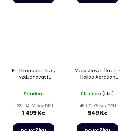
Elektromagnetický
Vzduchovací kruh -
vzduchovací
Hailea Aeration
kompresor - Hailea
stone 21,6 cm
ACO-70
Skladem
Skladem
(1 ks)
1 238,84 Kč bez DPH
453,72 Kč bez DPH
1 499 Kč
549 Kč
DO KOŠÍKU
DO KOŠÍKU