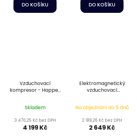
DO KOŠÍKU
DO KOŠÍKU
Vzduchovací
Elektromagnetický
kompresor - Happet
vzduchovací
PA-100
kompresor - Hailea
ACO-140
Skladem
Na objednání do 5 dnů
3 470,25 Kč bez DPH
2 189,26 Kč bez DPH
4 199 Kč
2 649 Kč