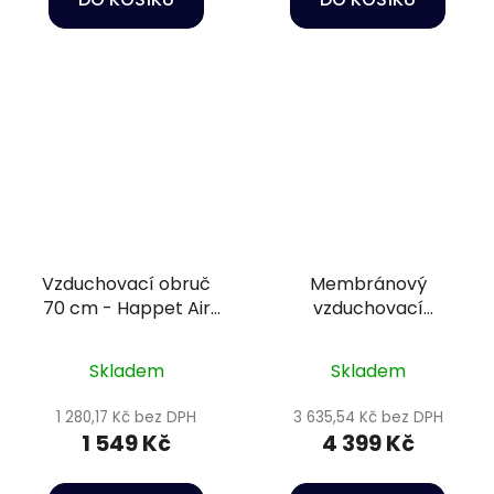
Vzduchovací obruč
Membránový
70 cm - Happet Air
vzduchovací
diffuser
kompresor - Hailea
HAP-100
Skladem
Skladem
1 280,17 Kč bez DPH
3 635,54 Kč bez DPH
1 549 Kč
4 399 Kč