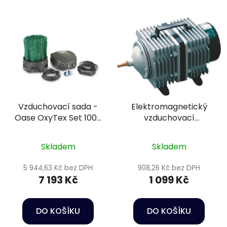
Vzduchovací sada -
Elektromagnetický
Oase OxyTex Set 1000
vzduchovací
CWS
kompresor - Hailea
ACO-60
Skladem
Skladem
5 944,63 Kč bez DPH
908,26 Kč bez DPH
7 193 Kč
1 099 Kč
DO KOŠÍKU
DO KOŠÍKU