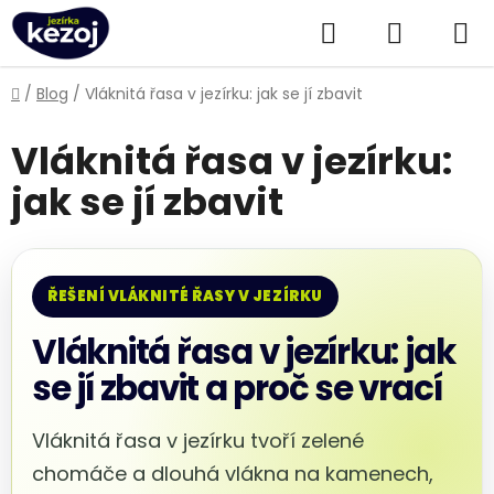
Přejít
Hledat
NÁKUPN
na
obsah
KOŠÍK
Domů
/
Blog
/
Vláknitá řasa v jezírku: jak se jí zbavit
Vláknitá řasa v jezírku:
jak se jí zbavit
ŘEŠENÍ VLÁKNITÉ ŘASY V JEZÍRKU
Vláknitá řasa v jezírku: jak
se jí zbavit a proč se vrací
Vláknitá řasa v jezírku tvoří zelené
chomáče a dlouhá vlákna na kamenech,