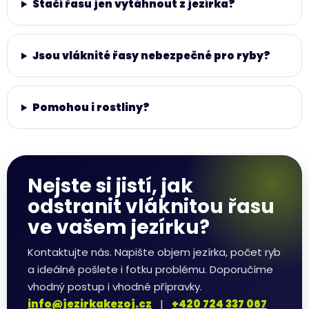
Stačí řasu jen vytáhnout z jezírka?
Jsou vláknité řasy nebezpečné pro ryby?
Pomohou i rostliny?
Nejste si jistí, jak
odstranit vláknitou řasu
ve vašem jezírku?
Kontaktujte nás. Napište objem jezírka, počet ryb
a ideálně pošlete i fotku problému. Doporučíme
vhodný postup i vhodné přípravky.
info@jezirkakezoj.cz
|
+420 724 337 067