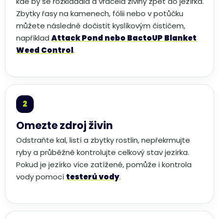
kde by se rozkládala a vracela živiny zpět do jezírka.
Zbytky řasy na kamenech, fólii nebo v potůčku
můžete následně dočistit kyslíkovým čističem,
například
Attack Pond nebo BactoUP Blanket
Weed Control
.
Omezte zdroj živin
Odstraňte kal, listí a zbytky rostlin, nepřekrmujte
ryby a průběžně kontrolujte celkový stav jezírka.
Pokud je jezírko více zatížené, pomůže i kontrola
vody pomocí
testerů vody
.