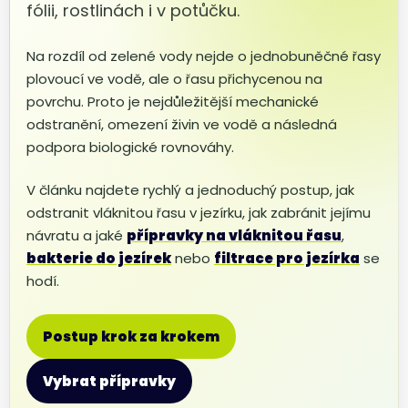
fólii, rostlinách i v potůčku.
Na rozdíl od zelené vody nejde o jednobuněčné řasy
plovoucí ve vodě, ale o řasu přichycenou na
povrchu. Proto je nejdůležitější mechanické
odstranění, omezení živin ve vodě a následná
podpora biologické rovnováhy.
V článku najdete rychlý a jednoduchý postup, jak
odstranit vláknitou řasu v jezírku, jak zabránit jejímu
návratu a jaké
přípravky na vláknitou řasu
,
bakterie do jezírek
nebo
filtrace pro jezírka
se
hodí.
Postup krok za krokem
Vybrat přípravky