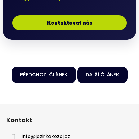
Kontaktovat nás
PŘEDCHOZÍ ČLÁNEK
DALŠÍ ČLÁNEK
Z
á
Kontakt
p
a
info
@
jezirkakezoj.cz